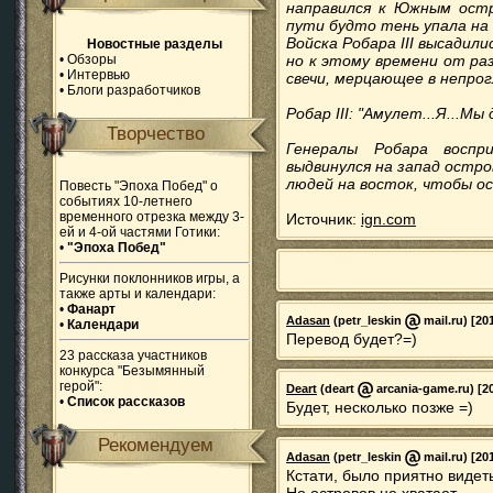
направился к Южным остр
пути будто тень упала на 
Войска Робара III высадили
Новостные разделы
•
Обзоры
но к этому времени от ра
•
Интервью
свечи, мерцающее в непро
•
Блоги разработчиков
Робар III: "Амулет...Я...
Творчество
Генералы Робара воспр
выдвинулся на запад остро
людей на восток, чтобы о
Повесть "Эпоха Побед" о
событиях 10-летнего
временного отрезка между 3-
Источник:
ign.com
ей и 4-ой частями Готики:
•
"Эпоха Побед"
Рисунки поклонников игры, а
также арты и календари:
•
Фанарт
Adasan
(petr_leskin
mail.ru) [20
•
Календари
Перевод будет?=)
23 рассказа участников
конкурса "Безымянный
герой":
Deart
(deart
arcania-game.ru) [20
•
Список рассказов
Будет, несколько позже =)
Рекомендуем
Adasan
(petr_leskin
mail.ru) [20
Кстати, было приятно видет