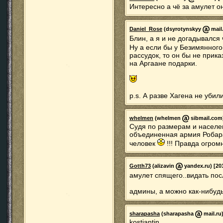
Интересно а чё за амулет о
Daniel_Rose
(dsyrotynskyy
mail.
Блин, а я и не догадывался
Ну а если бы у Безимянног
рассудок, то он бы не прика
на Аргаане подарки.
p.s. А разве Хагена не убил
whelmen
(whelmen
sibmail.com)
Судя по размерам и населен
объединенная армия Робара 
человек
!!! Правда огро
Gotth73
(alizavin
yandex.ru) [20
амулет спящего..видать пос
админы, а можно как-нибудь
sharapasha
(sharapasha
mail.ru)
kostiantin