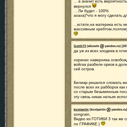
... а значит есть вероятност
вернулся
....Ли будет - 100%
ахаха)*что я могу сделать д
...кстати,на материка есть 
массивным хребтом,поэтому
Gotth73
(alizavin
yandex.ru) [20
да уж из всех злодеев в го
хоринис наверняка освобожд
войска разбили орков в дол
сей остров.
Белиар решился сломать мир
после всех их рабборок как 
со старым безымянным после
эту связь никак нельзя исп
kostiantin
(kostjantin
yandex.ru)
songrain,
Видео из ГОТИКИ 3 так же с
по ГРАФИКЕ )