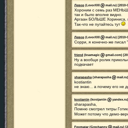
Левор
(LevorXXI
mail.ru) [2010-
Хороним с семь раз МЕНЬШЕ 
так и было вполне видно.
Аргаан БОЛЬШЕ Хориниса, 
Так-что не путайтесь тут
Левор
(LevorXXI
mail.ru) [2010-
Сорри, я конечно-же писал 
friend
(bsamagic
gmail.com) [20
Ну а вообще ролик прикольн
подкачает
sharapasha
(sharapasha
mail.ru)
kostiantin
не знаю... а почему его не 
kostiantin
(kostjantin
yandex.ru)
sharapasha,
Помню смотрел титры Готик
Может потому что демо-верс
Feomatar
(Grechanny
mail.ru) [