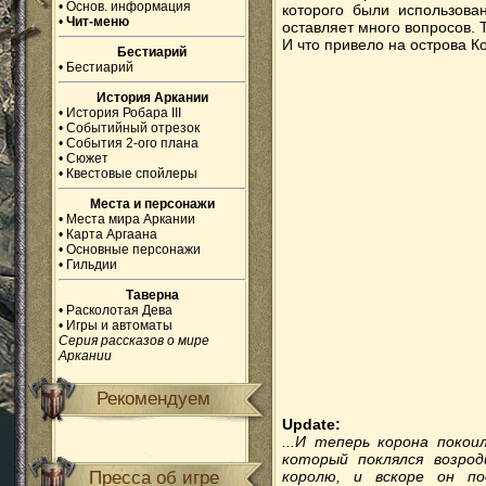
•
Основ. информация
которого были использова
•
Чит-меню
оставляет много вопросов. 
И что привело на острова Ко
Бестиарий
•
Бестиарий
История Аркании
•
История Робара III
•
Событийный отрезок
•
События 2-ого плана
•
Сюжет
•
Квестовые спойлеры
Места и персонажи
•
Места мира Аркании
•
Карта Аргаана
•
Основные персонажи
•
Гильдии
Таверна
•
Расколотая Дева
•
Игры и автоматы
Серия рассказов о мире
Аркании
Рекомендуем
Update:
...И теперь корона покоил
который поклялся возрод
Пресса об игре
королю, и вскоре он п