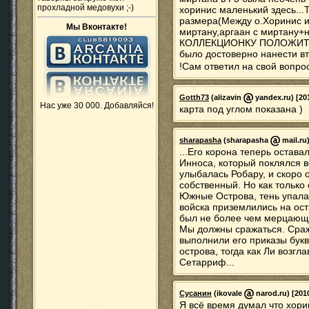
прохладной медовухи ;-)
хоринис маленький здесь...Т
размера(Между о.Хоринис и
Мы Вконтакте!
миртану,аргаан с миртану+н
КОЛЛЕКЦИОНКУ ПОЛОЖИТЕ Е
было достоверно нанести вт
!Сам ответил на свой вопро
Gotth73
(alizavin
yandex.ru) [20
Нас уже 30 000. Добавляйся!
карта под углом показана )
sharapasha
(sharapasha
mail.ru)
...Его корона теперь остав
Инноса, который поклялся в
улыбалась Робару, и скоро 
собственный. Но как только
Южные Острова, тень упала 
войска приземлились на ост
был не более чем мерцающей 
Мы должны сражаться. Сраж
выполнили его приказы букв
острова, тогда как Ли возгл
Сетарриф...
Сусанин
(ikovale
narod.ru) [201
Я всё время думал что хо