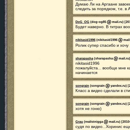
Думаю Ли на Аргаане завоев
следить за порядком, т.е. в 
DoG_OG
(dog-og85
mail.ru) [20
Будет наверно. В титрах во
nikitasid1996
(nikitasid1996
mail
Ролик супер спасибо и хочу
sharapasha
(sharapasha
mail.ru)
nikitasid1996
пожалуйста... вообще мне ка
начинается
songrain
(songrain
yandex.ru) [
Класс а видео сделали в сти
songrain
(songrain
yandex.ru) [
хотя не гоню)
Grau
(realistnigga
mail.ru) [2010
судя по видео...Хоринис ещ