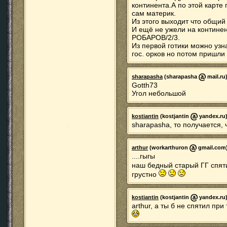
континента.А по этой карте
сам материк.
Из этого выходит что общи
И ещё не ужели на континен
РОБАРОВ/2/3.
Из первой готики можно узн
гос. орков но потом пришли 
sharapasha
(sharapasha
mail.ru)
Gotth73
Угол небольшой
kostiantin
(kostjantin
yandex.ru)
sharapasha, то получается, 
arthur
(workarthuron
gmail.com)
....гыгы
наш бедный старый ГГ спят
грустно
kostiantin
(kostjantin
yandex.ru)
arthur, а ты б не спятил при