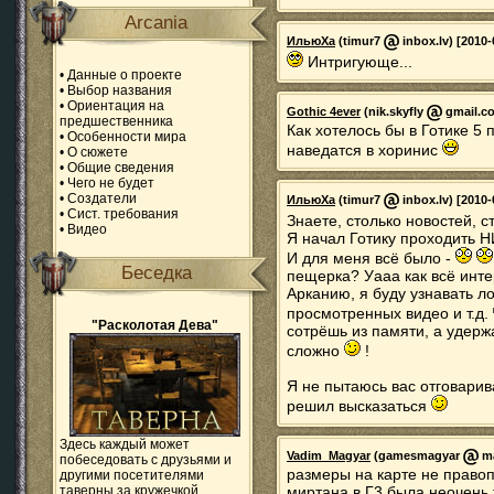
Arcania
ИльюХа
(timur7
inbox.lv) [2010-
Интригующе...
•
Данные о проекте
•
Выбор названия
•
Ориентация на
Gothic 4ever
(nik.skyfly
gmail.co
предшественника
Как хотелось бы в Готике 5 
•
Особенности мира
наведатся в хоринис
•
О сюжете
•
Общие сведения
•
Чего не будет
•
Создатели
ИльюХа
(timur7
inbox.lv) [2010-
•
Сист. требования
Знаете, столько новостей, ст
•
Видео
Я начал Готику проходить Н
И для меня всё было -
Беседка
пещерка? Уааа как всё интер
Арканию, я буду узнавать л
просмотренных видео и т.д.
"Расколотая Дева"
сотрёшь из памяти, а удерж
сложно
!
Я не пытаюсь вас отговарива
решил высказаться
Здесь каждый может
Vadim_Magyar
(gamesmagyar
ma
побеседовать с друзьями и
размеры на карте не право
другими посетителями
таверны за кружечкой
миртана в Г3 была неочень 