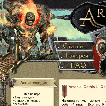
Энциклопедия
Arcania: Gothic 4 - Op
Все по игре...
•
Энциклопедия
Наконец-то мы можем не
•
Списки и описание
предметов
событий игры... Все это б