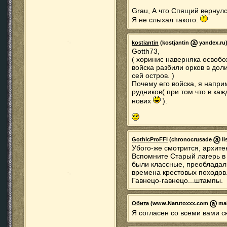
Grau, А что Спящий вернул
Я не слыхал такого.
kostiantin
(kostjantin
yandex.ru)
Gotth73,
( хоринис наверняка освобож
войска разбили орков в дол
сей остров. )
Почему его войска, я напри
рудников( при том что в ка
нових
).
GothicProFFi
(chronocrusade
li
Убого-же смотрится, архитек
Вспомните Старый лагерь в 
были классные, преобладали
времена крестовых походов
Гавнецо-гавнецо...штампы.
Обита
(www.Narutoxxx.com
mai
Я согласен со всеми вами 