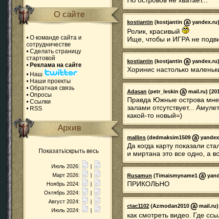
Но островов не хватает...
О сайте
kostiantin
(kostjantin
yandex.ru)
Ролик, красивый
•
О команде сайта и
Ище, чтобы и ИГРА не подви
сотрудничестве
•
Сделать страницу
стартовой
kostiantin
(kostjantin
yandex.ru)
•
Реклама на сайте
Хоринис настолько маленьки
•
Наш
•
Наши проекты
•
Обратная связь
Adasan
(petr_leskin
mail.ru) [20
•
Опросы
Правда Южные острова мне 
•
Ссылки
залами отсутствует... Амуле
•
RSS
какой-то новый=)
Архив
mallins
(dedmaksim1509
yandex.
Да когда карту показали ста
Показать\скрыть весь
и миртана это все одно, а в
Июль 2026:
|
Март 2026:
|
Rusamun
(Timaismyname1
yande
ПРИКОЛЬНО
Ноябрь 2024:
|
Октябрь 2024:
|
Август 2024:
|
ctac1102
(Azmodan2010
mail.ru)
Июль 2024:
|
как смотреть видео. Где сс