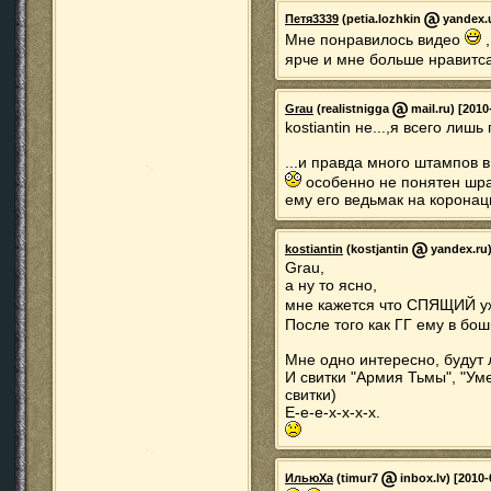
Петя3339
(petia.lozhkin
yandex.u
Мне понравилось видео
,
ярче и мне больше нравитс
Grau
(realistnigga
mail.ru) [2010
kostiantin не...,я всего лиш
...и правда много штампов в 
особенно не понятен шра
ему его ведьмак на корона
kostiantin
(kostjantin
yandex.ru)
Grau,
а ну то ясно,
мне кажется что СПЯЩИЙ у
После того как ГГ ему в б
Мне одно интересно, будут 
И свитки "Армия Тьмы", "Ум
свитки)
Е-е-е-х-х-х-х.
ИльюХа
(timur7
inbox.lv) [2010-