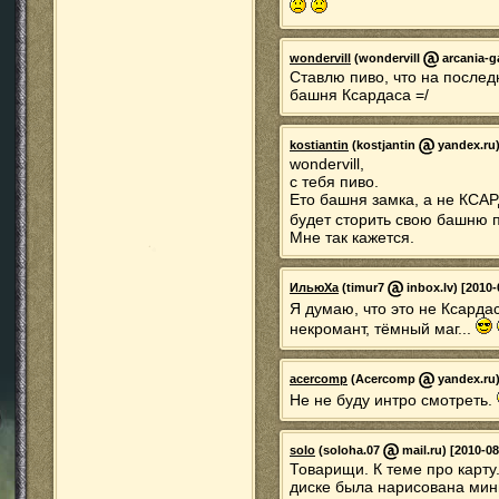
wondervill
(wondervill
arcania-g
Ставлю пиво, что на послед
башня Ксардаса =/
kostiantin
(kostjantin
yandex.ru)
wondervill,
c тебя пиво.
Ето башня замка, а не КСА
будет сторить свою башню 
Мне так кажется.
ИльюХа
(timur7
inbox.lv) [2010-
Я думаю, что это не Ксарда
некромант, тёмный маг...
acercomp
(Acercomp
yandex.ru)
Не не буду интро смотреть.
solo
(soloha.07
mail.ru) [2010-08
Товарищи. К теме про карту.
диске была нарисована мини