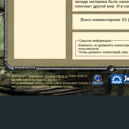
западе материка было напис
озночает другой мир. И в с
Всего комментариев: 63 
Скрытая информация
Извините, но добавлять коментар
пользователи.
Чтобы добавить коментарий,-вам
Все права защищены,
arcania-game.ru
2009-
2026 ©
Дизайн сайта by
Ksandr Warfire
©
Использование материалов сайта возможно только с
письменного разрешения администрации.