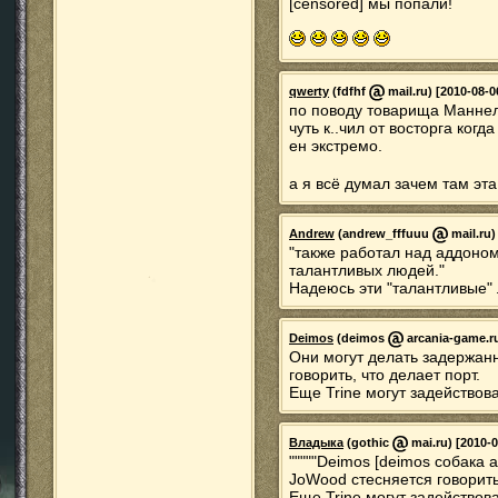
[censored] мы попали!
qwerty
(fdfhf
mail.ru) [2010-08-0
по поводу товарища Маннел
чуть к..чил от восторга ког
ен экстремо.
а я всё думал зачем там эт
Andrew
(andrew_fffuuu
mail.ru)
"также работал над аддоном
талантливых людей."
Надеюсь эти "талантливые"
Deimos
(deimos
arcania-game.ru
Они могут делать задержан
говорить, что делает порт.
Еще Trine могут задействов
Владыка
(gothic
mai.ru) [2010-0
"""""Deimos [deimos собака a
JoWood стесняется говорить,
Еще Trine могут задействов