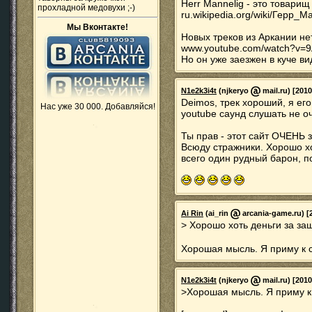
Herr Mannelig - это товари
прохладной медовухи ;-)
ru.wikipedia.org/wiki/Герр_М
Мы Вконтакте!
Новых треков из Аркании нет
www.youtube.com/watch?v
Но он уже заезжен в куче ви
N1e2k3i4t
(njkeryo
mail.ru) [2010
Deimos, трек хороший, я его
Нас уже 30 000. Добавляйся!
youtube саунд слушать не о
Ты прав - этот сайт ОЧЕНЬ 
Всюду стражники. Хорошо хо
всего один рудный барон, по
Ai Rin
(ai_rin
arcania-game.ru) [2
> Хорошо хоть деньги за за
Хорошая мысль. Я приму к
N1e2k3i4t
(njkeryo
mail.ru) [2010
>Хорошая мысль. Я приму 