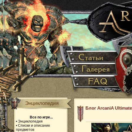
Энциклопедия
Блог ArcaniA Ultimate
Все по игре...
•
Энциклопедия
•
Списки и описание
предметов