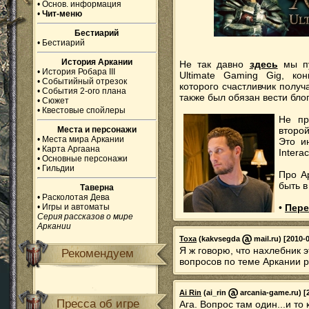
•
Основ. информация
•
Чит-меню
Бестиарий
•
Бестиарий
История Аркании
Не так давно
здесь
мы пу
•
История Робара III
Ultimate Gaming Gig, кон
•
Событийный отрезок
которого счастливчик полу
•
События 2-ого плана
также был обязан вести блог
•
Сюжет
•
Квестовые спойлеры
Не пр
Места и персонажи
второй
•
Места мира Аркании
Это и
•
Карта Аргаана
Intera
•
Основные персонажи
•
Гильдии
Про А
быть в
Таверна
•
Расколотая Дева
•
Игры и автоматы
•
Пере
Серия рассказов о мире
Аркании
Toxa
(kakvsegda
mail.ru) [2010-
Я ж говорю, что нахлебник 
Рекомендуем
вопросов по теме Аркании ра
Ai Rin
(ai_rin
arcania-game.ru) [2
Пресса об игре
Ага. Вопрос там один...и то