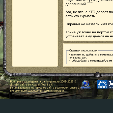
дополнений."""""
Ага, не что, а КТО делает п
есть что скрывать.
Пираньи же назвали имя ко
Трине уж точно на портом ко
устраивает, ему деньги не 
Скрытая информация
Извините, но добавлять коментар
пользователи.
Чтобы добавить коментарий,-вам
Все права защищены,
arcania-game.ru
2009-
2026 ©
Дизайн сайта by
Ksandr Warfire
©
Использование материалов сайта возможно только с
письменного разрешения администрации.