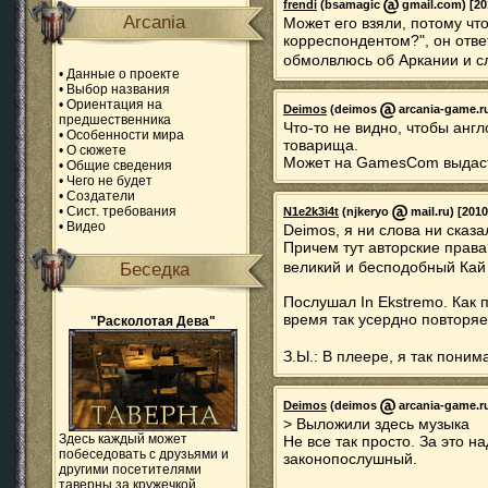
frendi
(bsamagic
gmail.com) [20
Arcania
Может его взяли, потому чт
корреспондентом?", он ответ
обмолвлюсь об Аркании и 
•
Данные о проекте
•
Выбор названия
•
Ориентация на
Deimos
(deimos
arcania-game.ru
предшественника
Что-то не видно, чтобы анг
•
Особенности мира
товарища.
•
О сюжете
Может на GamesCom выдаст 
•
Общие сведения
•
Чего не будет
•
Создатели
•
Сист. требования
N1e2k3i4t
(njkeryo
mail.ru) [2010
•
Видео
Deimos, я ни слова ни сказал
Причем тут авторские права
великий и бесподобный Кай
Беседка
Послушал In Ekstremo. Как 
время так усердно повторяет
"Расколотая Дева"
З.Ы.: В плеере, я так пони
Deimos
(deimos
arcania-game.ru
> Выложили здесь музыка
Здесь каждый может
Не все так просто. За это на
побеседовать с друзьями и
законопослушный.
другими посетителями
таверны за кружечкой