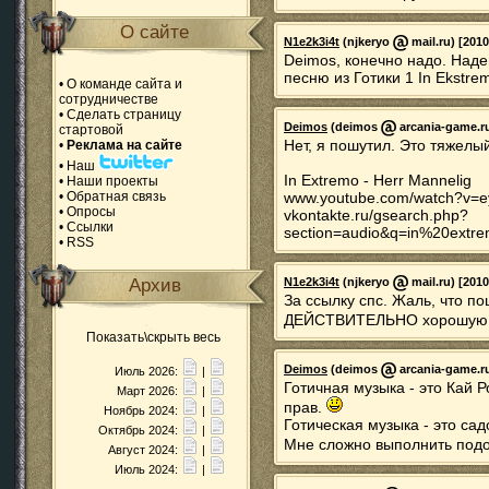
О сайте
N1e2k3i4t
(njkeryo
mail.ru) [2010
Deimos, конечно надо. Наде
песню из Готики 1 In Ekstrem
•
О команде сайта и
сотрудничестве
•
Сделать страницу
Deimos
(deimos
arcania-game.ru
стартовой
Нет, я пошутил. Это тяжелы
•
Реклама на сайте
•
Наш
In Extremo - Herr Mannelig
•
Наши проекты
•
Обратная связь
www.youtube.com/watch?v=e
•
Опросы
vkontakte.ru/gsearch.php?
•
Ссылки
section=audio&q=in%20ext
•
RSS
Архив
N1e2k3i4t
(njkeryo
mail.ru) [2010
За ссылку спс. Жаль, что п
ДЕЙСТВИТЕЛЬНО хорошую и
Показать\скрыть весь
Deimos
(deimos
arcania-game.ru
Июль 2026:
|
Готичная музыка - это Кай 
Март 2026:
|
прав.
Ноябрь 2024:
|
Готическая музыка - это са
Октябрь 2024:
|
Мне сложно выполнить под
Август 2024:
|
Июль 2024:
|