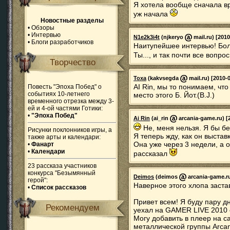
Я хотела вообще сначала вр
уж начала
Новостные разделы
•
Обзоры
•
Интервью
N1e2k3i4t
(njkeryo
mail.ru) [2010
•
Блоги разработчиков
Наитупейшее интервью! Бол
Ты..., и так почти все вопро
Творчество
Toxa
(kakvsegda
mail.ru) [2010-
AI Rin, мы то понимаем, что
Повесть "Эпоха Побед" о
событиях 10-летнего
место этого Б. Йот.(B.J.)
временного отрезка между 3-
ей и 4-ой частями Готики:
•
"Эпоха Побед"
Ai Rin
(ai_rin
arcania-game.ru) [2
Не, меня нельзя. Я бы б
Рисунки поклонников игры, а
Я теперь жду, как он выстав
также арты и календари:
Она уже через 3 недели, а о
•
Фанарт
•
Календари
рассказал
23 рассказа участников
конкурса "Безымянный
Deimos
(deimos
arcania-game.ru
герой":
Наверное этого хлопа заста
•
Список рассказов
Привет всем! Я буду пару 
Рекомендуем
уехал на GAMER LIVE 2010
Могу добавить в плеер на с
металлической группы Arcan