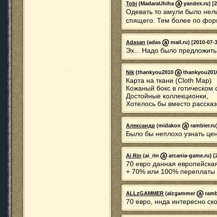
Tobi
(MadaraUhiha
yandex.ru) [2
Одевать то амули было нель
спящего. Тем более по фор
Adasan
(adas
mail.ru) [2010-07-
Эх... Надо было предложить
Nik
(thankyou2010
thankyou2010
Карта на ткани (Cloth Map)
Кожаный бокс в готическом с
Достойные коллекционки,
Хотелось бы вместо рассказ
Александр
(midakon
rambler.ru)
Было бы неплохо узнать цен
Ai Rin
(ai_rin
arcania-game.ru) [2
70 евро данная европейская
+ 70% или 100% переплаты з
ALLzGAMMER
(alzgammer
rambl
70 евро, ннда интересно ско