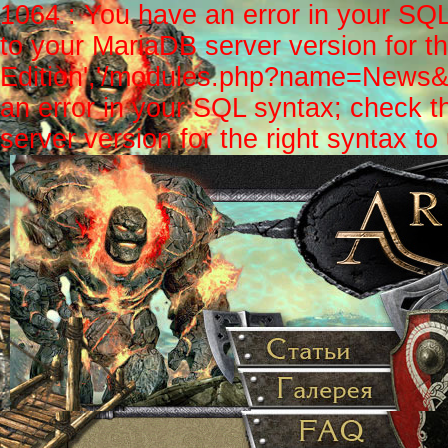
1064 : You have an error in your SQ
to your MariaDB server version for th
Edition','/modules.php?name=News&fi
an error in your SQL syntax; check 
server version for the right syntax to u