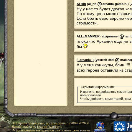
Ai Rin
(ai_rin
arcania-game.ru) [2
Ну у нас то будет другая ко
По этому цена может варьир
Если брать евро версию чер
стоимости.
ALLzGAMMER
(alzgammer
rambl
плохо что Аркания ещо не вы
бы
(_arcania_)
(yastreb1995
mail.ru)
А у меня каникулы, блин !!!!
всех героев оставили из стары
Скрытая информация
Извините, но добавлять коментар
пользователи.
Чтобы добавить коментарий,-вам
Все права защищены,
arcania-game.ru
2009-
2026 ©
Дизайн сайта by
Ksandr Warfire
©
Использование материалов сайта возможно только с