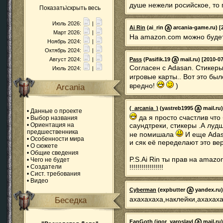
душе нежели росийское, то 
Показать\скрыть весь
Июль 2026:
|
Ai Rin
(ai_rin
arcania-game.ru) [2
Март 2026:
|
На amazon.com можно будет
Ноябрь 2024:
|
Октябрь 2024:
|
Август 2024:
|
Pass
(Pasifik.19
mail.ru) [2010-07
Согласен с Adasan. Стикеры
Июль 2024:
|
игровые карты.. Вот это бы
вредно!
)
Arcania
(_arcania_)
(yastreb1995
mail.ru)
•
Данные о проекте
да я просто счастлив что 
•
Выбор названия
•
Ориентация на
саундтреки, стикеры .А луд
предшественника
не помишала
И еще Adasa
•
Особенности мира
и сяк её переделают это верняк
•
О сюжете
•
Общие сведения
P.S.Ai Rin ты прав на amazo
•
Чего не будет
•
Создатели
!!!!!!!!!!!!!!!!!
•
Сист. требования
•
Видео
Cyberman
(expbutter
yandex.ru)
ахахахаха,наклейки,ахахах
Беседка
FanGoth
(igor_yaroslavl
mail.ru)