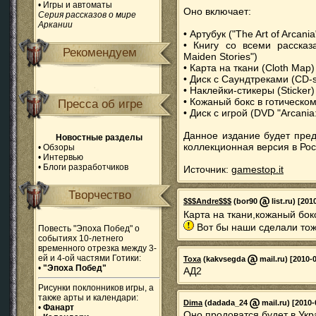
•
Игры и автоматы
Оно включает:
Серия рассказов о мире
Аркании
• Артубук ("The Art of Arcania
• Книгу со всеми рассказ
Рекомендуем
Maiden Stories")
• Карта на ткани (Cloth Map)
• Диск с Саундтреками (CD-
• Наклейки-стикеры (Sticker)
• Кожаный бокс в готическом
Пресса об игре
• Диск с игрой (DVD "Arcania:
Данное издание будет пред
Новостные разделы
коллекционная версия в Рос
•
Обзоры
•
Интервью
•
Блоги разработчиков
Источник:
gamestop.it
Творчество
$$$Andre$$$
(bor90
list.ru) [201
Карта на ткани,кожаный бок
Вот бы наши сделали тож
Повесть "Эпоха Побед" о
событиях 10-летнего
временного отрезка между 3-
ей и 4-ой частями Готики:
Toxa
(kakvsegda
mail.ru) [2010-
•
"Эпоха Побед"
АД2
Рисунки поклонников игры, а
также арты и календари:
Dima
(dadada_24
mail.ru) [2010-
•
Фанарт
Оно продоватся будет в Укр