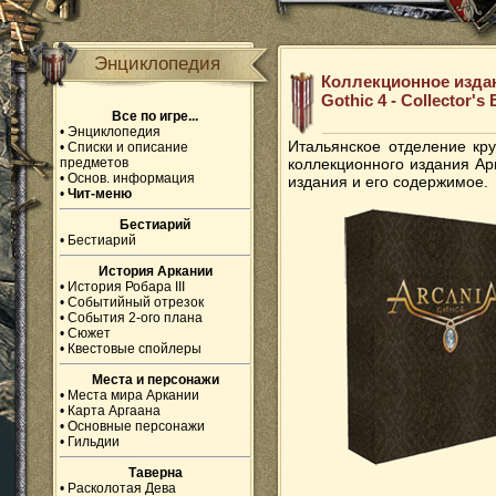
Энциклопедия
Коллекционное издан
Gothic 4 - Collector's 
Все по игре...
•
Энциклопедия
Итальянское отделение кру
•
Списки и описание
предметов
коллекционного издания Ар
•
Основ. информация
издания и его содержимое.
•
Чит-меню
Бестиарий
•
Бестиарий
История Аркании
•
История Робара III
•
Событийный отрезок
•
События 2-ого плана
•
Сюжет
•
Квестовые спойлеры
Места и персонажи
•
Места мира Аркании
•
Карта Аргаана
•
Основные персонажи
•
Гильдии
Таверна
•
Расколотая Дева