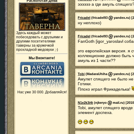
"Расколотая Дева"
ээээээ а где амуль спящего
Fricadel
(fricadel93
yandex.ru) [2
ну неплохо)
Здесь каждый может
Fricadel
(fricadel93
yandex.ru) [2
побеседовать с друзьями и
FanGoth [igor_yaroslavl соба
другими посетителями
таверны за кружечкой
прохладной медовухи ;-)
это европейская версия. я 
коллекционке должно быть чт
Мы Вконтакте!
амуль из 1 части??
Tobi
(MadaraUhiha
yandex.ru) [2
Амулет спящего не было не в
Готики.
Плохо играл Фрикаделька!
Нас уже 30 000. Добавляйся!
N1e2k3i4t
(njkeryo
mail.ru) [2010
Tobi, амулет спящего вроде
элемент доспеха.