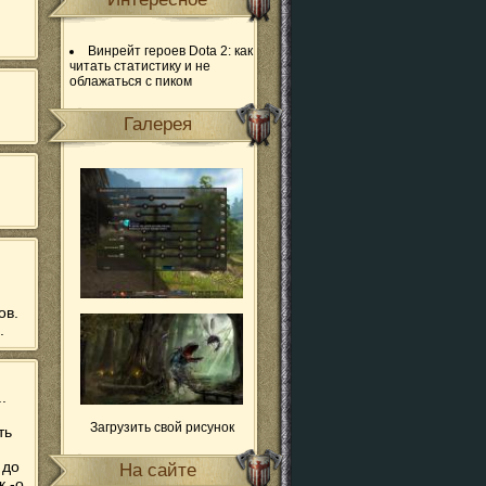
Винрейт героев Dota 2: как
читать статистику и не
облажаться с пиком
Галерея
ов.
.
.
Загрузить свой рисунок
ть
 до
На сайте
 -о,