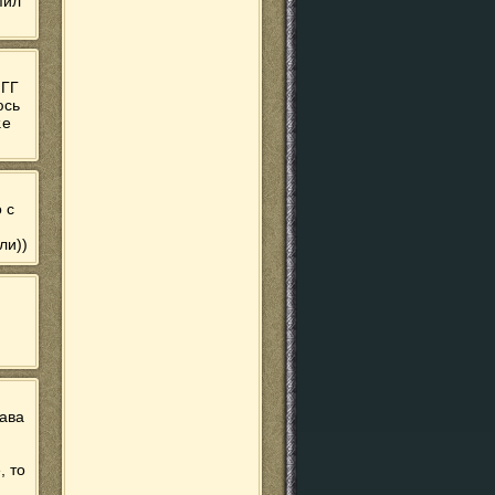
пил
 ГГ
юсь
.е
 с
ли))
рава
, то