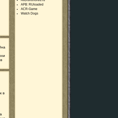
AllDishonored.ru
APB: RUloaded
ACR-Game
Watch Dogs
Она
охи
 в
к в
а