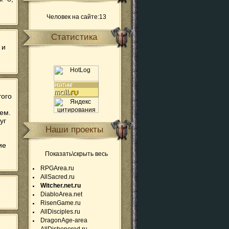
Человек на сайте:13
Статистика
 и
того
ем.
уг
Наши проекты
ие
Показать\скрыть весь
RPGArea.ru
AllSacred.ru
Witcher.net.ru
DiabloArea.net
RisenGame.ru
AllDisciples.ru
DragonAge-area