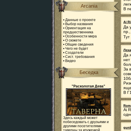
лег
Arcania
В п
•
Данные о проекте
Ai R
•
Выбор названия
Да 
•
Ориентация на
пр.
предшественника
•
Особенности мира
Тут
•
О сюжете
•
Общие сведения
•
Чего не будет
Леха
•
Создатели
Да 
•
Сист. требования
нет
•
Видео
бол
За 
Беседка
сов
10б
Риз
"Расколотая Дева"
яще
В Г
Rom
Ai 
одн
Здесь каждый может
побеседовать с друзьями и
другими посетителями
guni
таверны за кружечкой