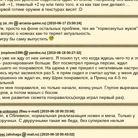
кий -+1, тяжелый +2 ну или типо того. я хз как там они делают.....
ервой готике оружие в текстурах висят :D
in
(ai_rin
arcania-game.ru) [2010-06-17 23:50:24]
уж, просто на фоне остальных проблем, тех же "тормознутых жуков"
, вопрос о ножнах как-то теряет актуальность.
 игру бы саму выпустить
(explorer2399
yandex.ru) [2010-06-18 00:27:32]
я уже не жду от нее ничего. Я понял тут, что когда ждешь чего-то и э
 - разочарования больше. Вот посмотрел принца персии, ждал
ьшего но понравился. На шрека я уже пришел с негативным настро
весь мульт засмеялся раз 5. я прям сидел и считал шутки. у меня др
ершенно не ждал их, ему Шрек понравился, а Принц на 4-5 по
альной.
ен мне понравился, но только начало, конец-уныл. Глупое вырезан
ров, а потом махыч с босом.
1 мне развитие сюжета понравилось(когда играл первый раз).
a-unknown
(Ваш e-mail) [2010-06-18 00:33:56]
Rin, в Обливион, нормальная реализазация ножен и меча. Только у
оручных. С двуручными такая же беда, без суперклея нельзя
bec
(alishaga
mail.ru) [2010-06-18 00:43:02]