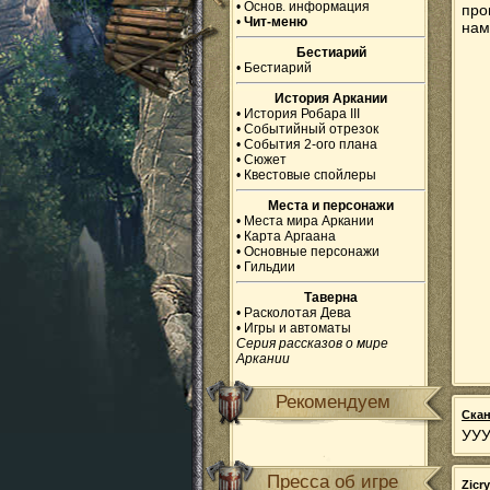
•
Основ. информация
про
•
Чит-меню
нам
Бестиарий
•
Бестиарий
История Аркании
•
История Робара III
•
Событийный отрезок
•
События 2-ого плана
•
Сюжет
•
Квестовые спойлеры
Места и персонажи
•
Места мира Аркании
•
Карта Аргаана
•
Основные персонажи
•
Гильдии
Таверна
•
Расколотая Дева
•
Игры и автоматы
Серия рассказов о мире
Аркании
Рекомендуем
Ска
УУ
Пресса об игре
Zicr