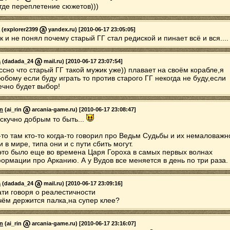
 где переплетение сюжетов)))
(explorer2399
yandex.ru) [2010-06-17 23:05:05]
ак и не понял почему старый ГГ стал редиской и пинает всё и вся....
a
(dadada_24
mail.ru) [2010-06-17 23:07:54]
ссно что старый ГГ такой мужик уже)) плавает на своём корабле,я
юбому если буду играть то против старого ГГ некогда не буду,если
ечно будет выбор!
in
(ai_rin
arcania-game.ru) [2010-06-17 23:08:47]
 скучно добрым то быть...
-то там кто-то когда-то говорил про Ведьм Судьбы и их немаловажн
и в мире, типа они и с пути сбить могут.
это было еще во времена Царя Гороха в самых первых волнах
ормации про Арканию. А у Вудов все меняется в день по три раза.
a
(dadada_24
mail.ru) [2010-06-17 23:09:16]
ати говоря о реалестичности
чём держится палка,на супер клее?
in
(ai_rin
arcania-game.ru) [2010-06-17 23:16:07]