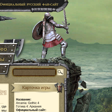
Карточка игры
Deart
05:39
Название:
Arcania: Gothic 4
 где
Готика 4: Аркания
м мы
Официальный сайт: