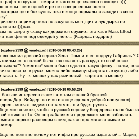
н графа то крутая... сморите как солнце классно восходит..))))
ро ножны.. ни в одной игре нет совершенных ножен:
некоторых где в бок суешь тока в конце нормально заходит в свою
рку"
в ризене например пока не засунешь меч ,щит и лук-дырка не
олняется))))как..
 вам по секрету скажу как держится оружие...это как в Mass Effect
нитная фигня под одеждой у него... (Ксардас подарил)
(explorer2399
yandex.ru) [2010-06-18 00:43:25]
ут вспомнил древний сериал Зена. Помните ее подругу Габриэль ? 
ь фильм же с палкой была, так она хоть раз куда-то свой посох
совывала"? *смеется* можно было сделать такую фишу - палки, пос
рочее носятся в руках, можно либо выкинуть(спрятать в кусты) либо
е таскать. Ну т.к. мешок у нас резиновый - спрятать в мешок)
(explorer2399
yandex.ru) [2010-06-18 00:58:26]
 больше интересен сюжет, что там с нашей братвой.
теперь Дарт Вейдер, но и он в конце сделал добрый поступок =)
рдрес - молчат. видимо он там что-то и будет рулить.
бще мне хочется, чтобы в русской версии у Ксардреса голос был ка
вой готике от 1с. Он ппц забавлял и продолжает меня забавлять.
омните первые разговоры с ним, как он про магов отзывается
ример...
бще не понятно почему нет инфы про русских издателей... Марин, 