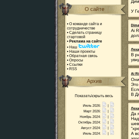
Дим
О сайте
У Г
•
О команде сайта и
Dim
сотрудничестве
Ai 
•
Сделать страницу
дол
стартовой
•
Реклама на сайте
•
Наш
Леха
•
Наши проекты
В р
•
Обратная связь
увид
•
Опросы
•
Ссылки
•
RSS
Ai R
Они
Архив
Это
Есл
В Д
Показать\скрыть весь
Июль 2026:
|
Леха
Март 2026:
|
Да 
Ноябрь 2024:
|
Над
Октябрь 2024:
|
шев
Август 2024:
|
"хр
А в
Июль 2024:
|
это