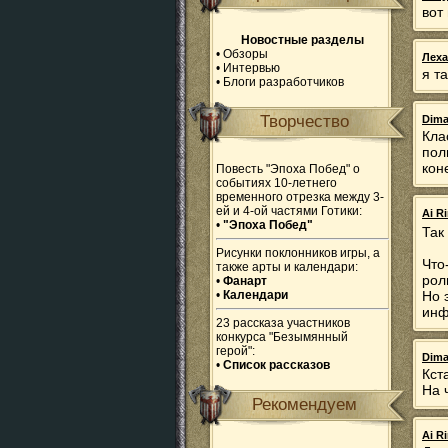
вот
Новостные разделы
•
Обзоры
Леха
•
Интервью
я т
•
Блоги разработчиков
Творчество
Dim
Кла
пол
кон
Повесть "Эпоха Побед" о
событиях 10-летнего
временного отрезка между 3-
ей и 4-ой частями Готики:
Ai R
•
"Эпоха Побед"
Так
Рисунки поклонников игры, а
Что
также арты и календари:
рол
•
Фанарт
•
Календари
Но 
инф
23 рассказа участников
конкурса "Безымянный
герой":
Dim
•
Список рассказов
Кст
На 
Рекомендуем
Ai R