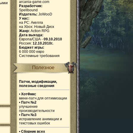
arcania-game.com
ными
Разработчик:
Spellbound
Издатель:
JoWooD
У нас:
на PC:
Акелла
на Xbox:
Новый Диск
Жанр:
Action RPG
Дата выхода:
Европа/США -
09.10.2010
Россия:
12.10.2010г.
Бюджет игры:
6 000 000 евро
Системные требования
Полезное
Патчи, модификации,
полезные сведения
•
ХотФикс
мини-патч для оптимизации
•
Патч №2
улучшение
производительности
•
Патч №3
исправление анимации и
текстовых ошибок
•
Сборник всех