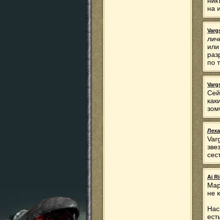
ник
на 
Varg
лич
или
раз
по т
Varg
Сей
как
зом
Леха
Var
зве
сес
Ai R
Мар
не 
Нас
ест