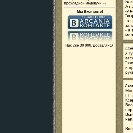
Бли
прохладной медовухи ;-)
А п
-у 
Мы Вконтакте!
"ды
-а 
зап
- я
маг
Нас уже 30 000. Добавляйся!
Леха
я т
вес
"за
и п
рук
Леха
Мне
ГГ 
Кса
Воо
пер
Всп
нап
Воо