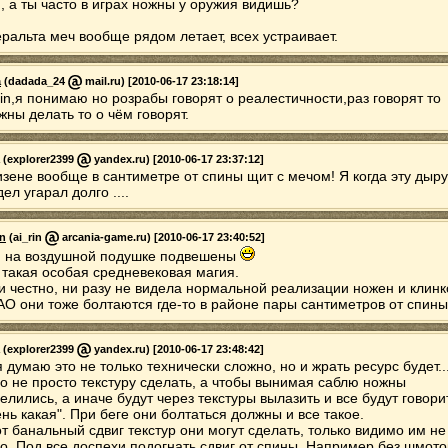
, а ты часто в играх ножны у оружия видишь?
еральта меч вообще рядом летает, всех устраивает.
a
(dadada_24
mail.ru) [2010-06-17 23:18:14]
Rin,я понимаю но розрабы говорят о реалестичности,раз говорят то
жны делать то о чём говорят.
(explorer2399
yandex.ru) [2010-06-17 23:37:12]
изене вообще в сантиметре от спины щит с мечом! Я когда эту дыру
ел угарал долго ....
in
(ai_rin
arcania-game.ru) [2010-06-17 23:40:52]
 на воздушной подушке подвешены
 такая особая средневековая магия.
и честно, ни разу не видела нормальной реализации ножен и клинк
АО они тоже болтаются где-то в районе пары сантиметров от спины
(explorer2399
yandex.ru) [2010-06-17 23:48:42]
я думаю это не только технически сложно, но и жрать ресурс будет...
о не просто текстуру сделать, а чтобы вынимая саблю ножны
елились, а иначе будут через текстуры вылазить и все будут говори
ень какая". При беге они болтаться должны и все такое.
от банальный сдвиг текстур они могут сделать, только видимо им не
го. Под все доспехи подогнать сдвиг от спины. Например без шмоток