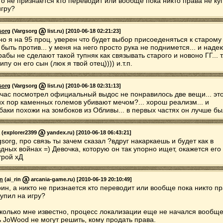
то не признается кто переводит или вообще пока никто права не ку
игру?
sorg
(Vargsorg
list.ru) [2010-06-18 02:21:23]
но я на 95 проц. уверен что будет выбор присоеденяться к старому
 быть против... у меня на него просто рука не поднимется... и наде
рабы не сделают такой тупняк как связывать старого и новоно ГГ... т
ипу он его сын (люк я твой отец)))) и.т.п.
sorg
(Vargsorg
list.ru) [2010-06-18 02:31:13]
час посмотрел официальный выдос не понравилось две вещи... это
их пор каменных големов убивают мечом?... хорош реализм... и
баки похожи на зомбоков из Обливы... в первых частях он лучше бы
(explorer2399
yandex.ru) [2010-06-18 06:43:21]
gsorg, про связь ты зачем сказал ?вдруг накаркаешь и будет как в
здных войнах =) Девочка, которую он так упорно ищет, окажется его
трой хД
in
(ai_rin
arcania-game.ru) [2010-06-19 20:10:49]
ин, а никто не признается кто переводит или вообще пока никто п
купил на игру?
колько мне известно, процесс локализации еще не начался вообще
ь JoWood не могут решить, кому продать права.