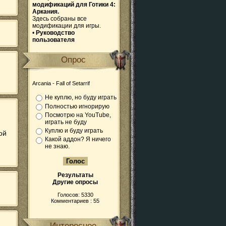
модификаций для Готики 4:
Аркания.
Здесь собраны все
модификации для игры.
•
Руководство
пользователя
Опрос
Arcania - Fall of Setarrif
Не куплю, но буду играть
Полностью игнорирую
Посмотрю на YouTube,
играть не буду
Куплю и буду играть
ой
Какой аддон? Я ничего
не знаю.
Результаты
Другие опросы
Голосов: 5330
Комментариев : 55
Интересное