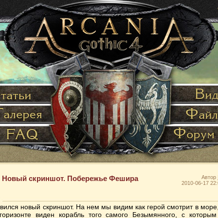
Новый скриншот. Побережье Фешира
Автор
2010-06-17 22:
вился новый скриншот. На нем мы видим как герой смотрит в море,
горизонте виден корабль того самого Безымянного, с которы