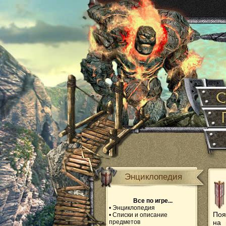
Энциклопедия
Все по игре...
•
Энциклопедия
Поя
•
Списки и описание
предметов
на 