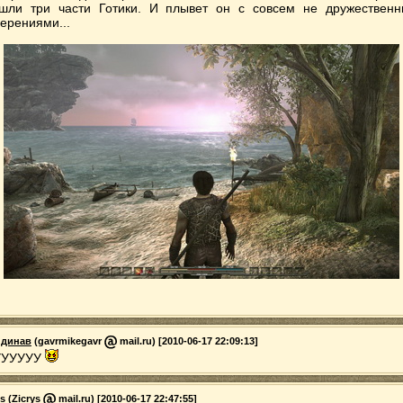
шли три части Готики. И плывет он с совсем не дружествен
ерениями...
ндинав
(gavrmikegavr
mail.ru) [2010-06-17 22:09:13]
УУУУУУ
ys
(Zicrys
mail.ru) [2010-06-17 22:47:55]