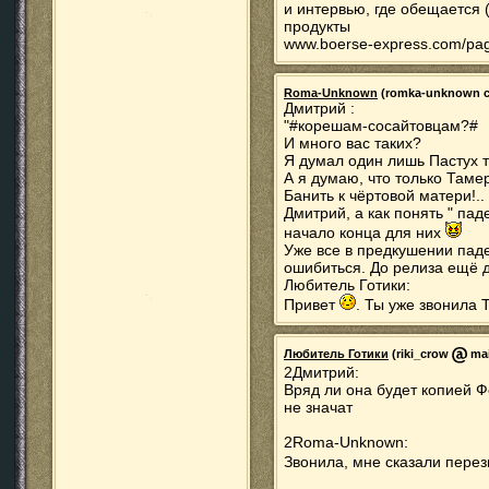
и интервью, где обещается 
продукты
www.boerse-express.com/pa
Roma-Unknown
(romka-unknown соб
Дмитрий :
"#корешам-сосайтовцам?#
И много вас таких?
Я думал один лишь Пастух т
А я думаю, что только Таме
Банить к чёртовой матери!..
Дмитрий, а как понять " пад
начало конца для них
Уже все в предкушении паде
ошибиться. До релиза ещё д
Любитель Готики:
Привет
. Ты уже звонила
Любитель Готики
(riki_crow
mai
2Дмитрий:
Вряд ли она будет копией Ф
не значат
2Roma-Unknown:
Звонила, мне сказали перез