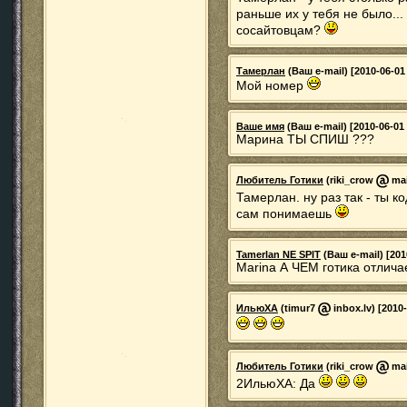
раньше их у тебя не было...
сосайтовцам?
Тамерлан
(Ваш e-mail) [2010-06-01
Мой номер
Ваше имя
(Ваш e-mail) [2010-06-01 
Марина ТЫ СПИШ ???
Любитель Готики
(riki_crow
mai
Тамерлан. ну раз так - ты 
сам понимаешь
Tamerlan NE SPIT
(Ваш e-mail) [201
Marina А ЧЕМ готика отлича
ИльюХА
(timur7
inbox.lv) [2010
Любитель Готики
(riki_crow
mai
2ИльюХА: Да