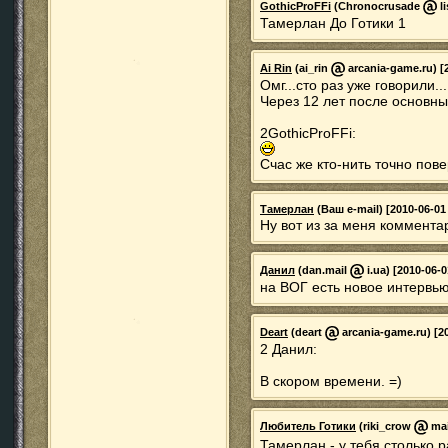
GothicProFFi
(Chronocrusade
li
Тамерлан До Готики 1
Ai Rin
(ai_rin
arcania-game.ru) [2
Омг...сто раз уже говорили...
Через 12 лет после основны
2GothicProFFi:
Счас же кто-нить точно пове
Тамерлан
(Ваш e-mail) [2010-06-01
Ну вот из за меня коммент
Данил
(dan.mail
i.ua) [2010-06-0
на ВОГ есть новое интервью
Deart
(deart
arcania-game.ru) [20
2 Данил:
В скором времени. =)
Любитель Готики
(riki_crow
mai
Тамерлан - у тебя столько р