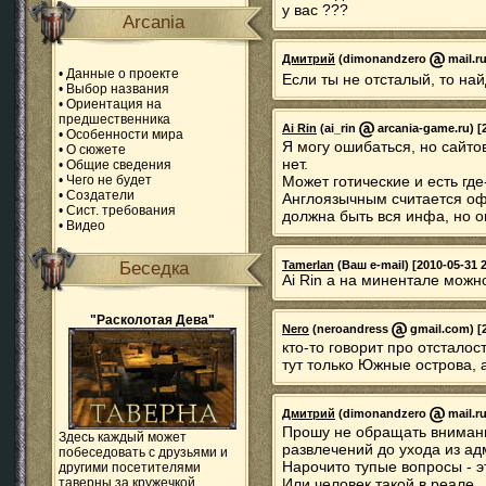
у вас ???
Arcania
Дмитрий
(dimonandzero
mail.ru
•
Данные о проекте
Если ты не отсталый, то на
•
Выбор названия
•
Ориентация на
предшественника
Ai Rin
(ai_rin
arcania-game.ru) [2
•
Особенности мира
Я могу ошибаться, но сайто
•
О сюжете
нет.
•
Общие сведения
•
Чего не будет
Может готические и есть где
•
Создатели
Англоязычным считается оф.
•
Сист. требования
должна быть вся инфа, но о
•
Видео
Беседка
Tamerlan
(Ваш e-mail) [2010-05-31 2
Ai Rin а на минентале можн
"Расколотая Дева"
Nero
(neroandress
gmail.com) [2
кто-то говорит про отсталос
тут только Южные острова, а
Дмитрий
(dimonandzero
mail.ru
Прошу не обращать вниман
Здесь каждый может
развлечений до ухода из ад
побеседовать с друзьями и
Нарочито тупые вопросы - э
другими посетителями
таверны за кружечкой
Или человек такой в реале..