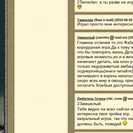
2Tamerlan: а ты разве не иг
Тамерлан
(Ваш e-mail) [2010-06-02 
Играл просто мне интересно
Замшелый
(zamsha
mail.su) [20
Главное отличие то,что Фаб
коридорная игра.Да к тому ж
что-бы повторять жизнь.Дети
игровые моменты,их и в жизн
начинают делать, как клон 
только недоразвитым имбиц
подчерпнёшь(книги читайте)
загнившего в корень капита
скоро всеь мир в овощь прев
оплатить 9любым доступны
Любитель Готики
(riki_crow
mai
2Замшелый:
Тебя видно на всех сайтах к
интересна твоя тройка игр...
казуальный игрок, так что 
должны быть, поведай