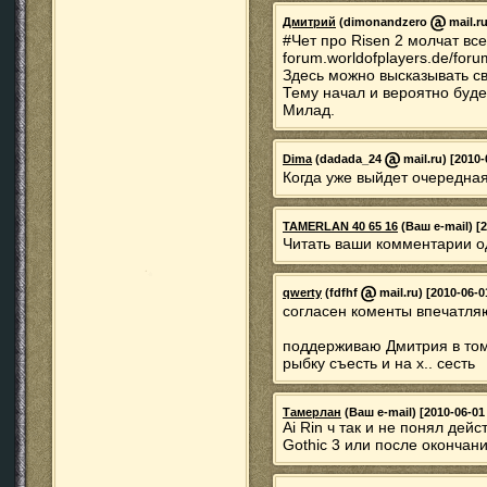
Дмитрий
(dimonandzero
mail.ru
#Чет про Risen 2 молчат вс
forum.worldofplayers.de/fo
Здесь можно высказывать с
Тему начал и вероятно буд
Милад.
Dima
(dadada_24
mail.ru) [2010-
Когда уже выйдет очередная
TAMERLAN 40 65 16
(Ваш e-mail) [2
Читать ваши комментарии од
qwerty
(fdfhf
mail.ru) [2010-06-0
согласен коменты впечатляю
поддерживаю Дмитрия в том
рыбку съесть и на х.. сесть
Тамерлан
(Ваш e-mail) [2010-06-01
Ai Rin ч так и не понял дей
Gothic 3 или после окончан