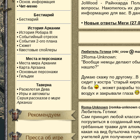
•
Основ. информация
JoWood - Райнхарда Полл
•
Чит-меню
вопросы. Накопилось их до
информацию для вас. В дан
Бестиарий
•
Бестиарий
•
Новые ответы Меги (27.0
История Аркании
•
История Робара III
•
Событийный отрезок
•
События 2-ого плана
•
Сюжет
•
Квестовые спойлеры
Любитель Готики
(riki_crow
mai
2Roma-Unknown:
Места и персонажи
"Вообще немцы делают обычн
•
Места мира Аркании
нашло?"
•
Карта Аргаана
•
Основные персонажи
•
Гильдии
Думаю скажу по другому...В
сидит у костра "старый кирпи
Таверна
ба-ба
, может разрабы то
•
Расколотая Дева
воздух и закрывали глаза
•
Игры и автоматы
Серия рассказов о мире
Аркании
Roma-Unknown
(romka-unknown соб
Любитель Готики:
Рекомендуем
Сам принцип любой классич
погрузиться в созданный ми
грёбанные травки для алхим
какая на вид бутылочка полу
учителей для получения суп
Пресса об игре