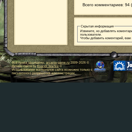
Всего комментариев: 94 
Скрытая информация
Извините, но добавлять коментар
пользователи.
Чтобы добавить коментарий,-вам
Все права защищены,
arcania-game.ru
2009-
2026 ©
Дизайн сайта by
Ksandr Warfire
©
Использование материалов сайта возможно только с
письменного разрешения администрации.