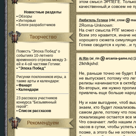
этом смысл ЭРПЕГЕ. Только
качественный,и совсем не 
Новостные разделы
•
Обзоры
Любитель Готики
(riki_crow
mai
•
Интервью
•
Блоги разработчиков
2Roma-Unknown:
На счет смысла РПГ можно сп
Всем это нравится, иначе не
Творчество
хорошего сюжета симуляция
Готике сводится к нулю...и 
Повесть "Эпоха Побед" о
событиях 10-летнего
Ai Rin
(ai_rin
arcania-game.ru) [2
временного отрезка между 3-
2lkhlkjshd:
ей и 4-ой частями Готики:
•
"Эпоха Побед"
Не, раньше точно не будет.
Рисунки поклонников игры, а
не выпускает, потому что л
также арты и календари:
релизы начинаются в октяб
•
Фанарт
Во-вторых, им нужно пропиа
•
Календари
привлечь еще больше народ
23 рассказа участников
Ну и нам выгоднее, чтоб вы
конкурса "Безымянный
герой":
знаем, кто будет локализовы
•
Список рассказов
самом деле, потому что пока
локализацию остается все 
Что означает: либо нашим 
Рекомендуем
часов в сутки, чтобы успеть
позже, а этого бы не хотело