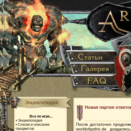
Энциклопедия
Новая партия ответо
Все по игре...
•
Энциклопедия
После достаточно продолж
•
Списки и описание
предметов
worldofgothic.de дождали