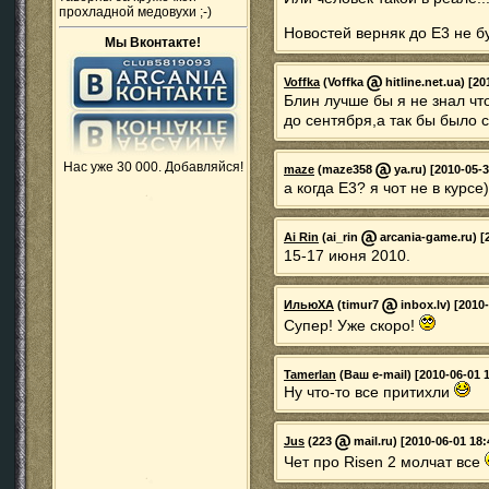
прохладной медовухи ;-)
Новостей верняк до Е3 не бу
Мы Вконтакте!
Voffka
(Voffka
hitline.net.ua) [20
Блин лучше бы я не знал чт
до сентября,а так бы было
Нас уже 30 000. Добавляйся!
maze
(maze358
ya.ru) [2010-05-3
а когда Е3? я чот не в курсе)
Ai Rin
(ai_rin
arcania-game.ru) [2
15-17 июня 2010.
ИльюХА
(timur7
inbox.lv) [2010
Супер! Уже скоро!
Tamerlan
(Ваш e-mail) [2010-06-01 1
Ну что-то все притихли
Jus
(223
mail.ru) [2010-06-01 18:
Чет про Risen 2 молчат все