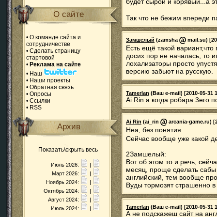
будет сырой и корявый...а 
О сайте
Так что не бежим впереди 
•
О команде сайта и
Замшелый
(zamsha
mail.su) [20
сотрудничестве
Есть ещё такой вариант,что
•
Сделать страницу
досих пор не началась, то 
стартовой
лохализаторы просто упустя
•
Реклама на сайте
версию забьют на русскую.
•
Наш
•
Наши проекты
•
Обратная связь
Tamerlan
(Ваш e-mail) [2010-05-31 1
•
Опросы
Ai Rin а когда робара 3его п
•
Ссылки
•
RSS
Ai Rin
(ai_rin
arcania-game.ru) [2
Архив
Неа, без понятия.
Сейчас вообще уже какой де
Показать\скрыть весь
2Замшелый:
Вот об этом то и речь, сейч
Июль 2026:
|
месяц, проще сделать сабы 
Март 2026:
|
английский, тем вообще про
Ноябрь 2024:
|
Вуды тормозят страшенно в 
Октябрь 2024:
|
Август 2024:
|
Tamerlan
(Ваш e-mail) [2010-05-31 1
Июль 2024:
|
А не подскажеш сайт на анг