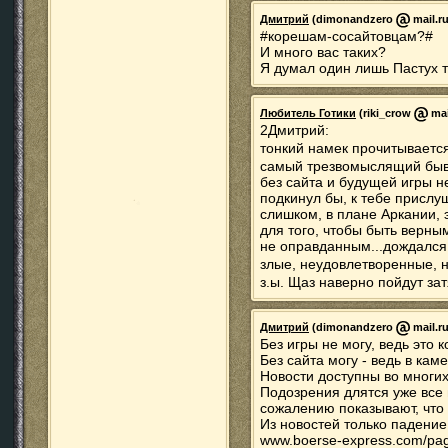
Дмитрий
(dimonandzero
mail.ru
#корешам-сосайтовцам?#
И много вас таких?
Я думал один лишь Пастух т
Любитель Готики
(riki_crow
mai
2Дмитрий:
тонкий намек прочитывается
самый трезвомыслящий бы
без сайта и будущей игры н
подкинул бы, к тебе прислу
слишком, в плане Аркании, 
для того, чтобы быть верн
не оправданным...дождался 
злые, неудовлетворенные, н
з.ы. Щаз наверно пойдут за
Дмитрий
(dimonandzero
mail.ru
Без игры не могу, ведь это 
Без сайта могу - ведь в ка
Новости доступны во многих
Подозрения длятся уже все 
сожалению показывают, что э
Из новостей только падение
www.boerse-express.com/pa