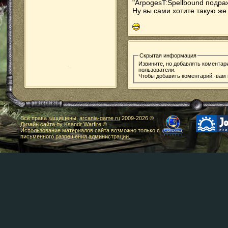
"ArpogesT:Spellbound подра
Ну вы сами хотите такую же 
Скрытая информация
Извините, но добавлять коментар
пользователи.
Чтобы добавить коментарий,-вам
Все права защищены,
arcania-game.ru
2009-
2026 ©
Дизайн сайта by
Ksandr Warfire
©
Использование материалов сайта возможно только с
письменного разрешения администрации.