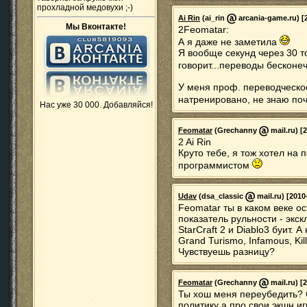
прохладной медовухи ;-)
Ai Rin
(ai_rin
arcania-game.ru) [2
Мы Вконтакте!
2Feomatar:
А я даже не заметила
Я вообще секунд через 30 т
говорит...переводы бескон
У меня проф. переводческо
натренировано, не знаю по
Нас уже 30 000. Добавляйся!
Feomatar
(Grechanny
mail.ru) [
2 Ai Rin
Круто тебе, я тож хотел на
программистом
Udav
(dsa_classic
mail.ru) [2010
Feomatar ты в каком веке о
показатель рульности - экс
StarCraft 2 и Diablo3 буит. 
Grand Turismo, Infamous, Kil
Чувствуешь разницу?
Feomatar
(Grechanny
mail.ru) [
Ты хош меня переубедить?
политику а про свои экшн и