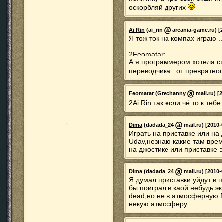
оскорбляй других
Ai Rin
(ai_rin
arcania-game.ru) [2
Я тож ток на компах играю .
2Feomatar:
А я программером хотела ст
переводчика...от превратно
Feomatar
(Grechanny
mail.ru) [
2Ai Rin так если чё то к т
Dima
(dadada_24
mail.ru) [2010-
Играть на приставке или на
Udav,незнаю какие там врем
на джостике или приставке
Dima
(dadada_24
mail.ru) [2010-
Я думал приставки уйдут в
бы поиграл в каой небудь эк
dead,но не в атмосферную Г
некую атмосферу.