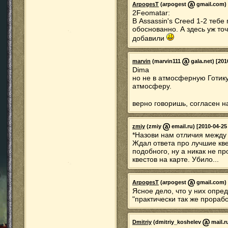
ArpogesT
(arpogest
gmail.com) 
2Feomatar:
В Assassin's Creed 1-2 тебе
обоснованно. А здесь уж то
добавили
marvin
(marvin111
gala.net) [201
Dima
но не в атмосферную Готику
атмосферу.
верно говоришь, согласен 
zmiy
(zmiy
email.ru) [2010-04-25
*Назови нам отличия между
Ждал ответа про лучшие кв
подобного, ну а никак не пр
квестов на карте. Убило...
ArpogesT
(arpogest
gmail.com) 
Ясное дело, что у них опре
"практически так же прорабо
Dmitriy
(dmitriy_koshelev
mail.r