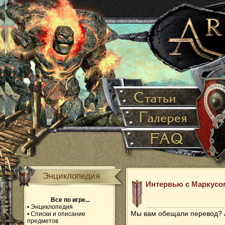
Энциклопедия
Интервью с Маркусо
Все по игре...
•
Энциклопедия
Мы вам обещали перевод? А
•
Списки и описание
предметов