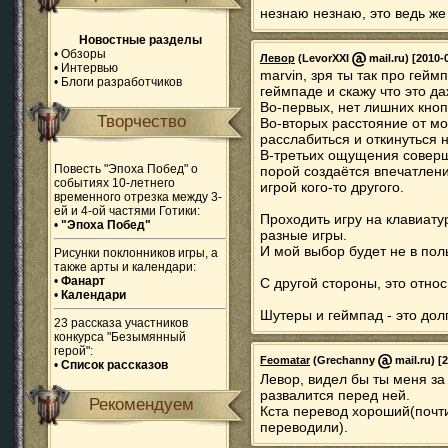
незнаю незнаю, это ведь же 
Новостные разделы
•
Обзоры
Левор
(LevorXXI
mail.ru) [2010-
•
Интервью
marvin, зря ты так про гейм
•
Блоги разработчиков
геймпаде и скажу что это д
Во-первых, нет лишних кноп
Творчество
Во-вторых расстояние от мо
расслабиться и откинуться н
В-третьих ощущения соверш
Повесть "Эпоха Побед" о
порой создаётся впечатлени
событиях 10-летнего
игрой кого-то другого.
временного отрезка между 3-
ей и 4-ой частями Готики:
Проходить игру на клавиату
•
"Эпоха Побед"
разные игры.
И мой выбор будет не в пол
Рисунки поклонников игры, а
также арты и календари:
•
Фанарт
С другой стороны, это отно
•
Календари
Шутеры и геймпад - это долг
23 рассказа участников
конкурса "Безымянный
герой":
Feomatar
(Grechanny
mail.ru) [
•
Список рассказов
Левор, видел бы ты меня за
развалится перед ней.
Рекомендуем
Кста перевод хороший(почти
переводили).