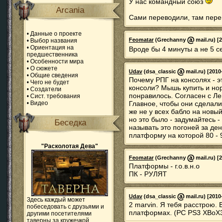
У нас командный союз
Arcania
Сами переводили, там перев
•
Данные о проекте
Feomatar
(Grechanny
mail.ru) [
•
Выбор названия
•
Ориентация на
Вроде бы 4 минуты а не 5 с
предшественника
•
Особенности мира
•
О сюжете
Udav
(dsa_classic
mail.ru) [2010
•
Общие сведения
Почему РПГ на консолях - э
•
Чего не будет
консоли? Мышь купить и нор
•
Создатели
понравилось. Согласен с Л
•
Сист. требования
•
Видео
Главное, чтобы они сделал
же не у всех бабло на новый
но это было - задумайтесь 
Беседка
называть это погоней за де
платформу на которой 80 - 
"Расколотая Дева"
Feomatar
(Grechanny
mail.ru) [
Платформы - г.о.в.н.о
ПК - РУЛЯТ
Udav
(dsa_classic
mail.ru) [2010
Здесь каждый может
2 marvin. Я тебя расстрою.
побеседовать с друзьями и
платформах. (PC PS3 XBoX
другими посетителями
таверны за кружечкой