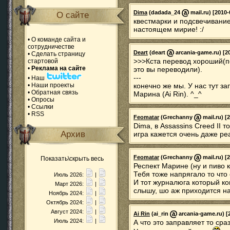
Dima
(dadada_24
mail.ru) [2010-
О сайте
квестмарки и подсвечивание
настоящем мирие! :/
•
О команде сайта и
сотрудничестве
Deart
(deart
arcania-game.ru) [20
•
Сделать страницу
>>>Кста перевод хороший(по
стартовой
•
Реклама на сайте
это вы переводили).
---
•
Наш
•
Наши проекты
конечно же мы. У нас тут з
•
Обратная связь
Марина (Ai Rin). ^_^
•
Опросы
•
Ссылки
•
RSS
Feomatar
(Grechanny
mail.ru) [
Dima, в Assassins Creed II 
Архив
игра кажется очень даже ре
Feomatar
(Grechanny
mail.ru) [
Показать\скрыть весь
Респект Марине (ну и пиво 
Тебя тоже напрягало то что
Июль 2026:
|
И тот журналюга который ко
Март 2026:
|
слышу, шо аж приходится н
Ноябрь 2024:
|
Октябрь 2024:
|
Август 2024:
|
Ai Rin
(ai_rin
arcania-game.ru) [2
Июль 2024:
|
А что это заправляет то сра