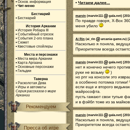
•
Основ. информация
•
Читаем далее...
•
Чит-меню
Бестиарий
marvin
(marvin111
gala.net) [201
•
Бестиарий
По правде говоря, X-Box 3
меня убило
История Аркании
•
История Робара III
•
Событийный отрезок
•
События 2-ого плана
Ai Rin
(ai_rin
arcania-game.ru) [2
•
Сюжет
Насколько я поняла, ведущ
•
Квестовые спойлеры
Приоритетом всегда остает
Места и персонажи
•
Места мира Аркании
marvin
(marvin111
gala.net) [201
•
Карта Аргаана
•
Основные персонажи
нет я конечно нечего проти
•
Гильдии
руки не возьму
)
но рпг на консоли это извр
Таверна
а особенно потомка готики!
•
Расколотая Дева
если еще и второго ведьмак
•
Игры и автоматы
Серия рассказов о мире
майрософта.
Аркании
пусть гамают свои тупые ф
и в фэйбл тоже из за майко
Рекомендуем
marvin
(marvin111
gala.net) [201
Насколько я поняла, ведущ
Приоритетом всегда остает
Пресса об игре