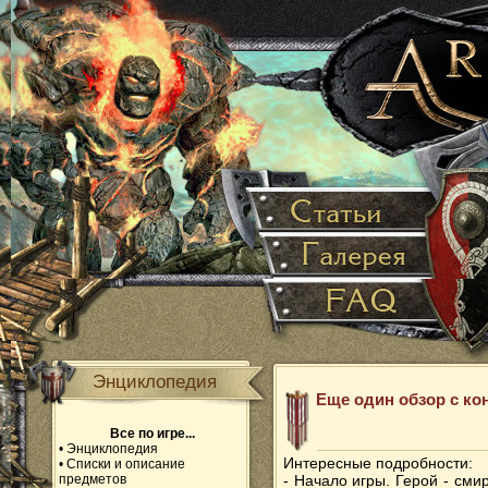
Энциклопедия
Еще один обзор с ко
Все по игре...
•
Энциклопедия
Интересные подробности:
•
Списки и описание
предметов
- Начало игры. Герой - см