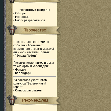
Новостные разделы
•
Обзоры
•
Интервью
•
Блоги разработчиков
Творчество
Повесть "Эпоха Побед" о
событиях 10-летнего
временного отрезка между 3-
ей и 4-ой частями Готики:
•
"Эпоха Побед"
Рисунки поклонников игры, а
также арты и календари:
•
Фанарт
•
Календари
23 рассказа участников
конкурса "Безымянный
герой":
•
Список рассказов
Рекомендуем