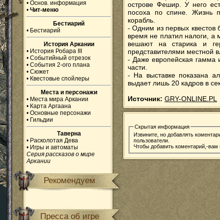
•
Основ. информация
острове Фешир. У него ес
•
Чит-меню
посоха по спине. Жизнь п
корабль.
Бестиарий
- Одним из первых квестов 
•
Бестиарий
время не платил налоги, а
вешают на старика и ге
История Аркании
•
История Робара III
представителями местной вл
•
Событийный отрезок
- Даже европейская гамма 
•
События 2-ого плана
части.
•
Сюжет
- На выставке показана а
•
Квестовые спойлеры
выдает лишь 20 кадров в се
Места и персонажи
Источник:
GRY-ONLINE.PL
•
Места мира Аркании
•
Карта Аргаана
•
Основные персонажи
•
Гильдии
Скрытая информация
Таверна
Извините, но добавлять коментар
•
Расколотая Дева
пользователи.
Чтобы добавить коментарий,-вам
•
Игры и автоматы
Серия рассказов о мире
Аркании
Рекомендуем
Пресса об игре