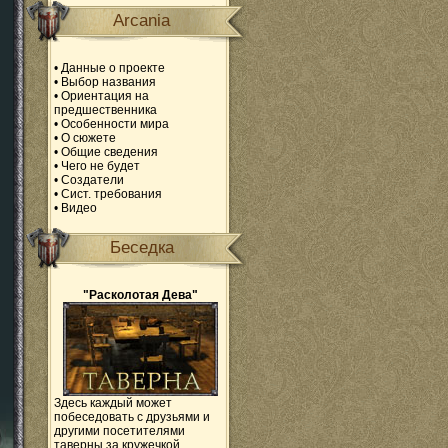
Arcania
•
Данные о проекте
•
Выбор названия
•
Ориентация на
предшественника
•
Особенности мира
•
О сюжете
•
Общие сведения
•
Чего не будет
•
Создатели
•
Сист. требования
•
Видео
Беседка
"Расколотая Дева"
Здесь каждый может
побеседовать с друзьями и
другими посетителями
таверны за кружечкой