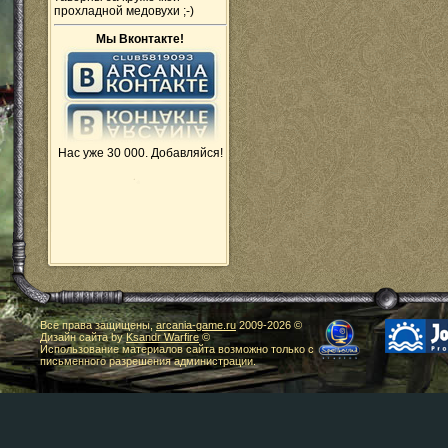
прохладной медовухи ;-)
Мы Вконтакте!
Нас уже 30 000. Добавляйся!
Все права защищены,
arcania-game.ru
2009-
2026 ©
Дизайн сайта by
Ksandr Warfire
©
Использование материалов сайта возможно только с
письменного разрешения администрации.