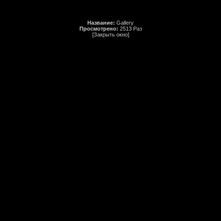
Название:
Gallery
Просмотрено:
2513 Раз
[Закрыть окно]