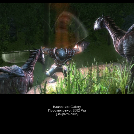
Название:
Gallery
Просмотрено:
2882 Раз
[Закрыть окно]