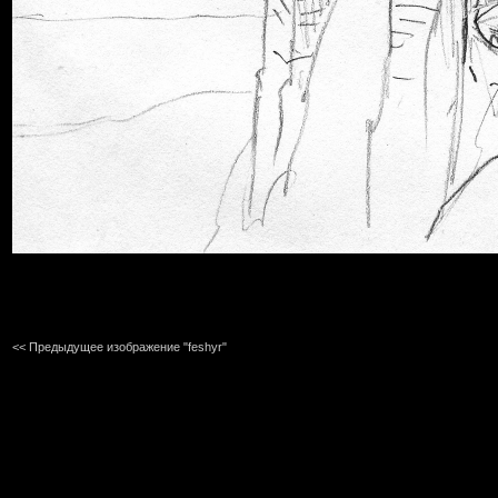
<< Предыдущее изображение "feshyr"