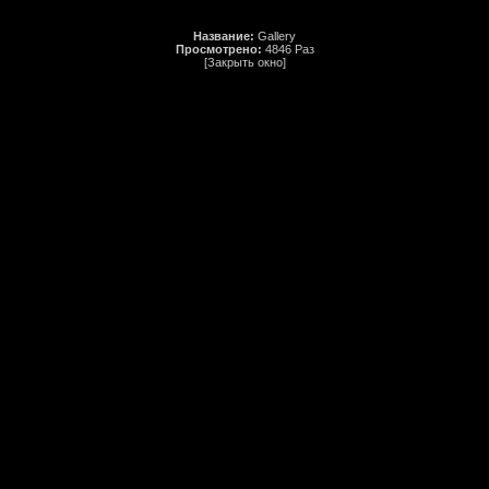
Название:
Gallery
Просмотрено:
4846 Раз
[Закрыть окно]