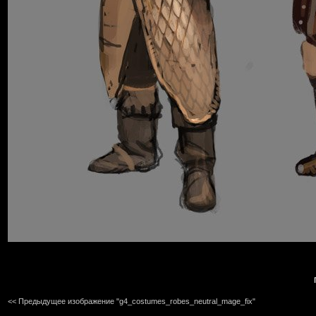
<< Предыдущее изображение "g4_costumes_robes_neutral_mage_fix"