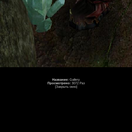
Название:
Gallery
Просмотрено:
3072 Раз
[Закрыть окно]