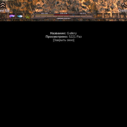
Название:
Gallery
Просмотрено:
5221 Раз
[Закрыть окно]