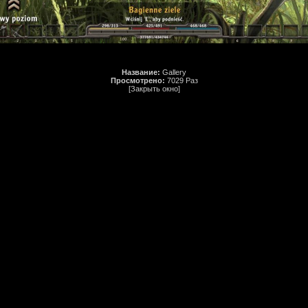
Название:
Gallery
Просмотрено:
7029 Раз
[Закрыть окно]