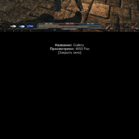
Название:
Gallery
Просмотрено:
4650 Раз
[Закрыть окно]