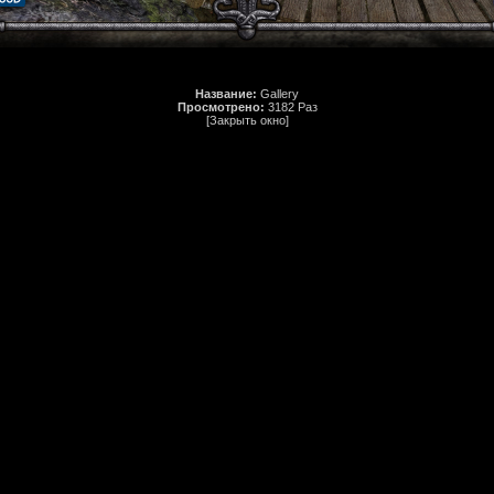
Название:
Gallery
Просмотрено:
3182 Раз
[Закрыть окно]