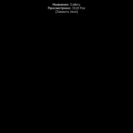
Название:
Gallery
Просмотрено:
3118 Раз
[Закрыть окно]