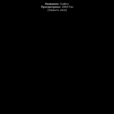
Название:
Gallery
Просмотрено:
2894 Раз
[Закрыть окно]