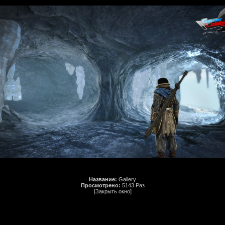
Название:
Gallery
Просмотрено:
5143 Раз
[Закрыть окно]