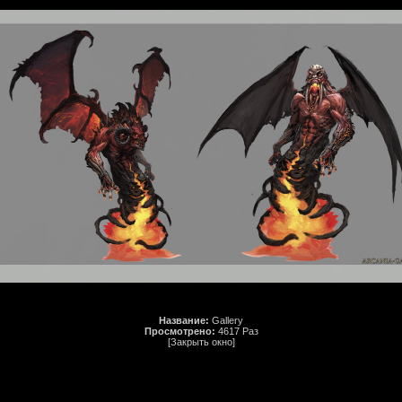
Название:
Gallery
Просмотрено:
4617 Раз
[Закрыть окно]