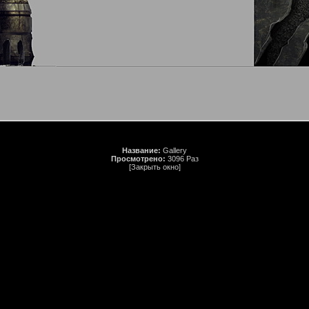
Название:
Gallery
Просмотрено:
3096 Раз
[Закрыть окно]