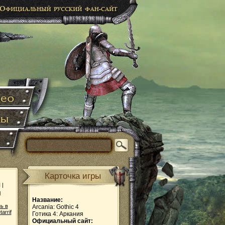
Карточка игры
и
|
ы
Название:
ь в
Arcania: Gothic 4
tarrif
Готика 4: Аркания
Официальный сайт: