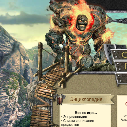
Энциклопедия
Все по игре...
P
•
Энциклопедия
Арк
•
Списки и описание
предметов