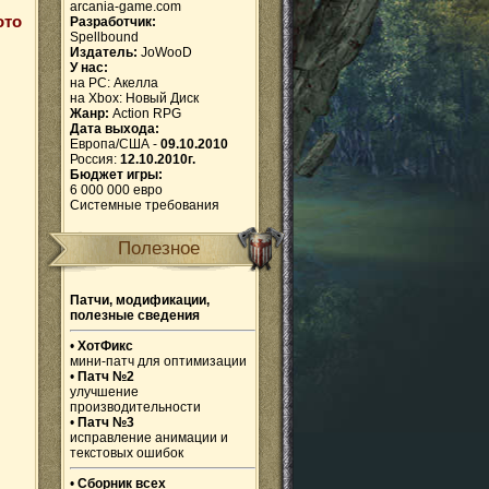
arcania-game.com
ото
Разработчик:
Spellbound
Издатель:
JoWooD
У нас:
на PC:
Акелла
на Xbox:
Новый Диск
Жанр:
Action RPG
Дата выхода:
Европа/США -
09.10.2010
Россия:
12.10.2010г.
Бюджет игры:
6 000 000 евро
Системные требования
Полезное
Патчи, модификации,
полезные сведения
•
ХотФикс
мини-патч для оптимизации
•
Патч №2
улучшение
производительности
•
Патч №3
исправление анимации и
текстовых ошибок
•
Сборник всех