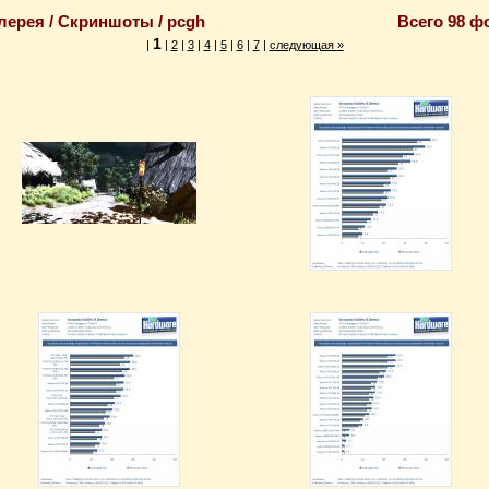
лерея / Скриншоты / pcgh
Всего 98 ф
1
|
|
2
|
3
|
4
|
5
|
6
|
7
|
следующая
»