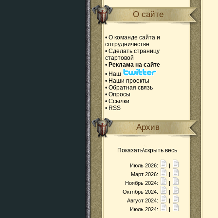
О сайте
•
О команде сайта и
сотрудничестве
•
Сделать страницу
стартовой
•
Реклама на сайте
•
Наш
•
Наши проекты
•
Обратная связь
•
Опросы
•
Ссылки
•
RSS
Архив
Показать\скрыть весь
Июль 2026:
|
Март 2026:
|
Ноябрь 2024:
|
Октябрь 2024:
|
Август 2024:
|
Июль 2024:
|