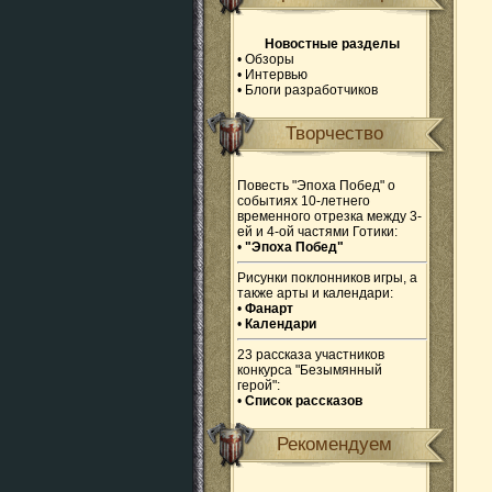
Новостные разделы
•
Обзоры
•
Интервью
•
Блоги разработчиков
Творчество
Повесть "Эпоха Побед" о
событиях 10-летнего
временного отрезка между 3-
ей и 4-ой частями Готики:
•
"Эпоха Побед"
Рисунки поклонников игры, а
также арты и календари:
•
Фанарт
•
Календари
23 рассказа участников
конкурса "Безымянный
герой":
•
Список рассказов
Рекомендуем