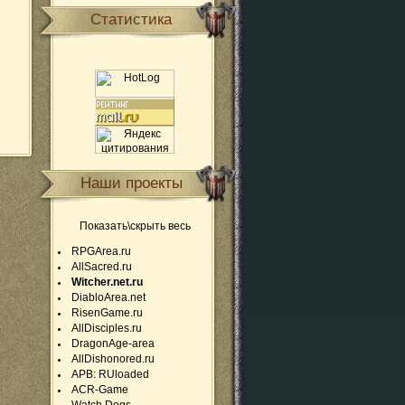
Статистика
Наши проекты
Показать\скрыть весь
RPGArea.ru
AllSacred.ru
Witcher.net.ru
DiabloArea.net
RisenGame.ru
AllDisciples.ru
DragonAge-area
AllDishonored.ru
APB: RUloaded
ACR-Game