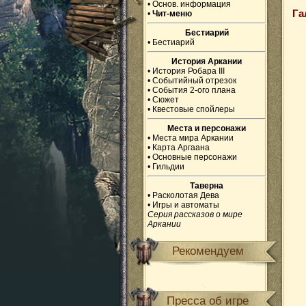
•
Основ. информация
Га
•
Чит-меню
Бестиарий
•
Бестиарий
История Аркании
•
История Робара III
•
Событийный отрезок
•
События 2-ого плана
•
Сюжет
•
Квестовые спойлеры
Места и персонажи
•
Места мира Аркании
•
Карта Аргаана
•
Основные персонажи
•
Гильдии
Таверна
•
Расколотая Дева
•
Игры и автоматы
Серия рассказов о мире
Аркании
Рекомендуем
Пресса об игре