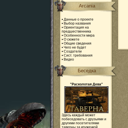
Arcania
•
Данные о проекте
•
Выбор названия
•
Ориентация на
предшественника
•
Особенности мира
•
О сюжете
•
Общие сведения
•
Чего не будет
•
Создатели
•
Сист. требования
•
Видео
Беседка
"Расколотая Дева"
Здесь каждый может
побеседовать с друзьями и
другими посетителями
таверны за кружечкой