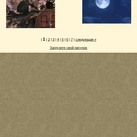
1
|
|
2
|
3
|
4
|
5
|
6
|
7
|
следующая
»
Загрузите свой рисунок