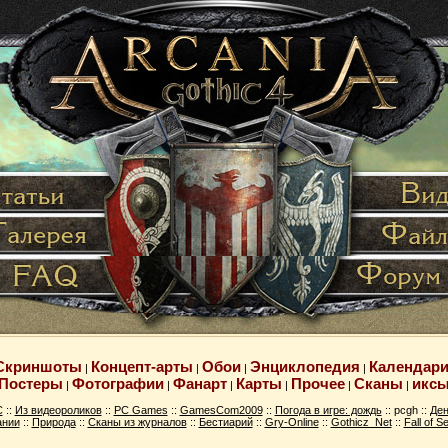
Скриншоты
Концепт-арты
Обои
Энциклопедия
Календар
|
|
|
|
Постеры
Фотографии
Фанарт
Карты
Прочее
Сканы
икс
|
|
|
|
|
|
C
::
Из видеороликов
::
PC Games
::
GamesCom2009
::
Погода в игре: дождь
:: pcgh ::
Ден
ании
::
Природа
::
Сканы из журналов
::
Бестиарий
::
Gry-Online
::
Gothicz_Net
::
Fall of Se