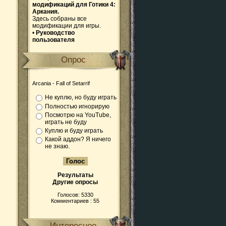
модификаций для Готики 4:
Аркания.
Здесь собраны все
модификации для игры.
•
Руководство
пользователя
Опрос
Arcania - Fall of Setarrif
Не куплю, но буду играть
Полностью игнорирую
Посмотрю на YouTube,
играть не буду
Куплю и буду играть
Какой аддон? Я ничего
не знаю.
Результаты
Другие опросы
Голосов: 5330
Комментариев : 55
Интересное