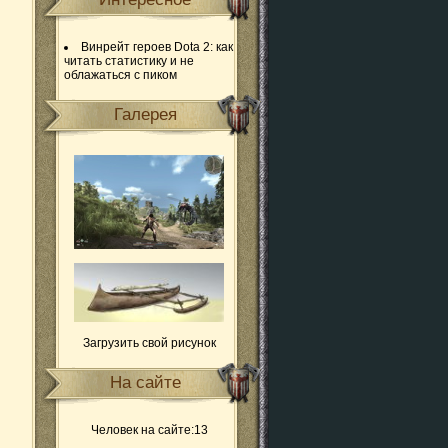
Винрейт героев Dota 2: как
читать статистику и не
облажаться с пиком
Галерея
Загрузить свой рисунок
На сайте
Человек на сайте:13