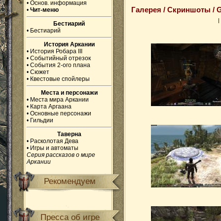
•
Основ. информация
Галерея / Скриншоты / G
•
Чит-меню
|
Бестиарий
•
Бестиарий
История Аркании
•
История Робара III
•
Событийный отрезок
•
События 2-ого плана
•
Сюжет
•
Квестовые спойлеры
Места и персонажи
•
Места мира Аркании
•
Карта Аргаана
•
Основные персонажи
•
Гильдии
Таверна
•
Расколотая Дева
•
Игры и автоматы
Серия рассказов о мире
Аркании
Рекомендуем
Пресса об игре