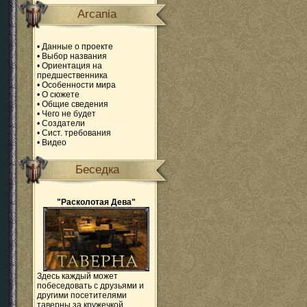
Arcania
•
Данные о проекте
•
Выбор названия
•
Ориентация на
предшественника
•
Особенности мира
•
О сюжете
•
Общие сведения
•
Чего не будет
•
Создатели
•
Сист. требования
•
Видео
Беседка
"Расколотая Дева"
Здесь каждый может
побеседовать с друзьями и
другими посетителями
таверны за кружечкой