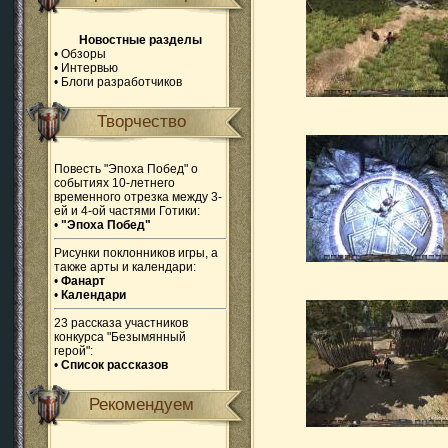
Новостные разделы
•
Обзоры
•
Интервью
•
Блоги разработчиков
Творчество
Повесть "Эпоха Побед" о
событиях 10-летнего
временного отрезка между 3-
ей и 4-ой частями Готики:
•
"Эпоха Побед"
Рисунки поклонников игры, а
также арты и календари:
•
Фанарт
•
Календари
23 рассказа участников
конкурса "Безымянный
герой":
•
Список рассказов
Рекомендуем