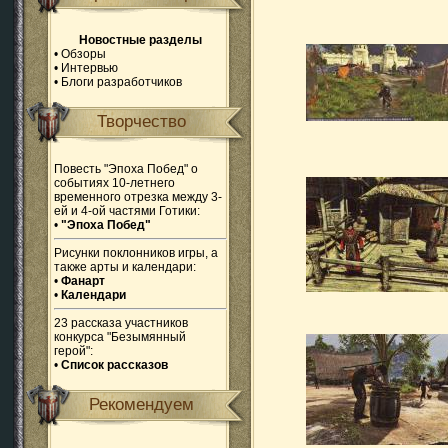
Новостные разделы
•
Обзоры
•
Интервью
•
Блоги разработчиков
Творчество
Повесть "Эпоха Побед" о
событиях 10-летнего
временного отрезка между 3-
ей и 4-ой частями Готики:
•
"Эпоха Побед"
Рисунки поклонников игры, а
также арты и календари:
•
Фанарт
•
Календари
23 рассказа участников
конкурса "Безымянный
герой":
•
Список рассказов
Рекомендуем