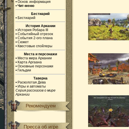
•
Основ. информация
•
Чит-меню
Бестиарий
•
Бестиарий
История Аркании
•
История Робара III
•
Событийный отрезок
•
События 2-ого плана
•
Сюжет
•
Квестовые спойлеры
Места и персонажи
•
Места мира Аркании
•
Карта Аргаана
•
Основные персонажи
•
Гильдии
Таверна
•
Расколотая Дева
•
Игры и автоматы
Серия рассказов о мире
Аркании
Рекомендуем
Пресса об игре