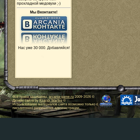
прохладной медовухи ;-)
Мы Вконтакте!
Нас уже 30 000. Добавляйся!
Все права защищены,
arcania-game.ru
2009-
2026 ©
Дизайн сайта by
Ksandr Warfire
©
Использование материалов сайта возможно только с
письменного разрешения администрации.