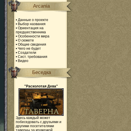
Arcania
•
Данные о проекте
•
Выбор названия
•
Ориентация на
предшественника
•
Особенности мира
•
О сюжете
•
Общие сведения
•
Чего не будет
•
Создатели
•
Сист. требования
•
Видео
Беседка
"Расколотая Дева"
Здесь каждый может
побеседовать с друзьями и
другими посетителями
таверны за кружечкой