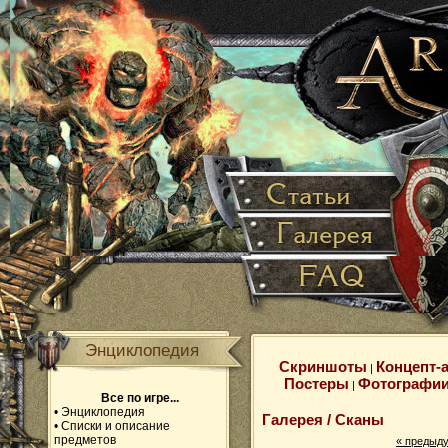
Энциклопедия
Скриншоты
Концепт-
|
Постеры
Фотографи
|
Все по игре...
•
Энциклопедия
Галерея / Сканы
•
Списки и описание
предметов
«
предыд