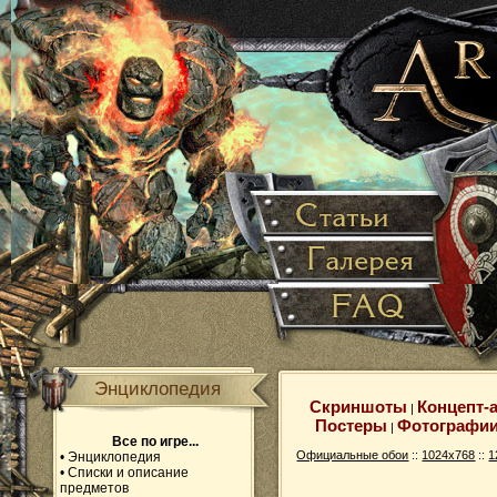
Энциклопедия
Скриншоты
Концепт-
|
Постеры
Фотографи
|
Все по игре...
Официальные обои
::
1024x768
::
1
•
Энциклопедия
•
Списки и описание
предметов