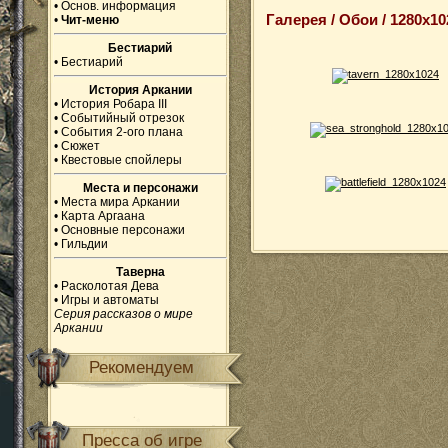
•
Основ. информация
Галерея / Обои / 1280x10
•
Чит-меню
Бестиарий
•
Бестиарий
История Аркании
•
История Робара III
•
Событийный отрезок
•
События 2-ого плана
•
Сюжет
•
Квестовые спойлеры
Места и персонажи
•
Места мира Аркании
•
Карта Аргаана
•
Основные персонажи
•
Гильдии
Таверна
•
Расколотая Дева
•
Игры и автоматы
Серия рассказов о мире
Аркании
Рекомендуем
Пресса об игре