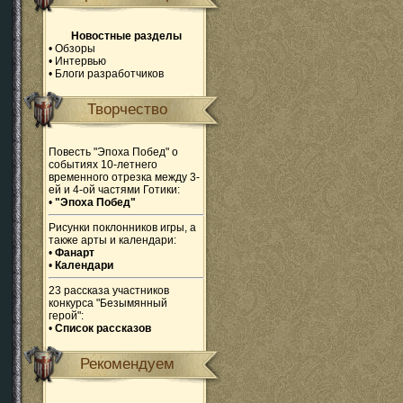
Новостные разделы
•
Обзоры
•
Интервью
•
Блоги разработчиков
Творчество
Повесть "Эпоха Побед" о
событиях 10-летнего
временного отрезка между 3-
ей и 4-ой частями Готики:
•
"Эпоха Побед"
Рисунки поклонников игры, а
также арты и календари:
•
Фанарт
•
Календари
23 рассказа участников
конкурса "Безымянный
герой":
•
Список рассказов
Рекомендуем