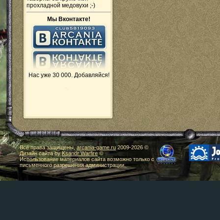
прохладной медовухи ;-)
Мы Вконтакте!
Нас уже 30 000. Добавляйся!
Все права защищены,
arcania-game.ru
2009-
2026 ©
Дизайн сайта by
Ksandr Warfire
©
Использование материалов сайта возможно только с
письменного разрешения администрации.