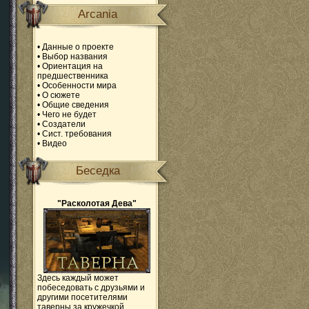
Arcania
•
Данные о проекте
•
Выбор названия
•
Ориентация на
предшественника
•
Особенности мира
•
О сюжете
•
Общие сведения
•
Чего не будет
•
Создатели
•
Сист. требования
•
Видео
Беседка
"Расколотая Дева"
Здесь каждый может
побеседовать с друзьями и
другими посетителями
таверны за кружечкой