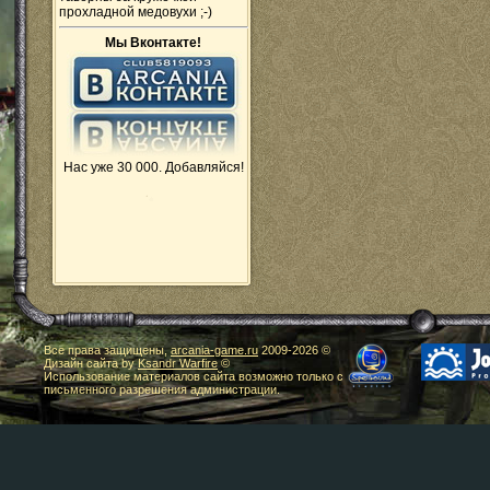
прохладной медовухи ;-)
Мы Вконтакте!
Нас уже 30 000. Добавляйся!
Все права защищены,
arcania-game.ru
2009-
2026 ©
Дизайн сайта by
Ksandr Warfire
©
Использование материалов сайта возможно только с
письменного разрешения администрации.