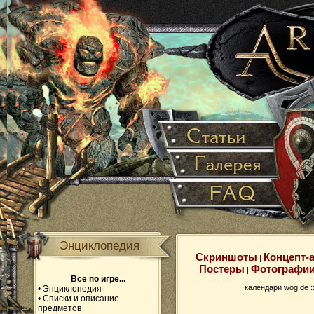
Энциклопедия
Скриншоты
Концепт-
|
Постеры
Фотографи
|
Все по игре...
календари wog.de :
•
Энциклопедия
•
Списки и описание
предметов