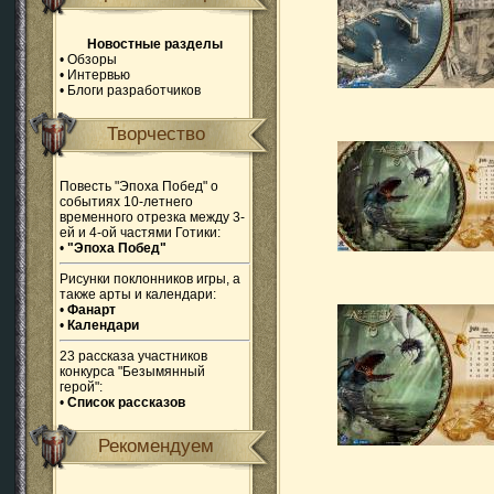
Новостные разделы
•
Обзоры
•
Интервью
•
Блоги разработчиков
Творчество
Повесть "Эпоха Побед" о
событиях 10-летнего
временного отрезка между 3-
ей и 4-ой частями Готики:
•
"Эпоха Побед"
Рисунки поклонников игры, а
также арты и календари:
•
Фанарт
•
Календари
23 рассказа участников
конкурса "Безымянный
герой":
•
Список рассказов
Рекомендуем