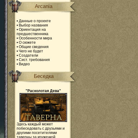
Arcania
•
Данные о проекте
•
Выбор названия
•
Ориентация на
предшественника
•
Особенности мира
•
О сюжете
•
Общие сведения
•
Чего не будет
•
Создатели
•
Сист. требования
•
Видео
Беседка
"Расколотая Дева"
Здесь каждый может
побеседовать с друзьями и
другими посетителями
таверны за кружечкой