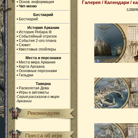
•
Основ. информация
Галерея / Календари / к
•
Чит-меню
«
пред
Бестиарий
•
Бестиарий
История Аркании
•
История Робара III
•
Событийный отрезок
•
События 2-ого плана
•
Сюжет
•
Квестовые спойлеры
Места и персонажи
•
Места мира Аркании
•
Карта Аргаана
•
Основные персонажи
•
Гильдии
Таверна
•
Расколотая Дева
•
Игры и автоматы
Серия рассказов о мире
Аркании
Рекомендуем
Пресса об игре