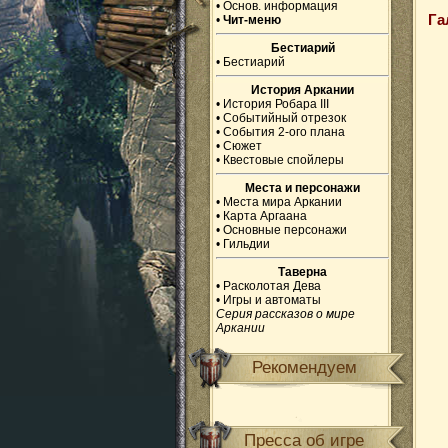
•
Основ. информация
Га
•
Чит-меню
Бестиарий
•
Бестиарий
История Аркании
•
История Робара III
•
Событийный отрезок
•
События 2-ого плана
•
Сюжет
•
Квестовые спойлеры
Места и персонажи
•
Места мира Аркании
•
Карта Аргаана
•
Основные персонажи
•
Гильдии
Таверна
•
Расколотая Дева
•
Игры и автоматы
Серия рассказов о мире
Аркании
Рекомендуем
Пресса об игре