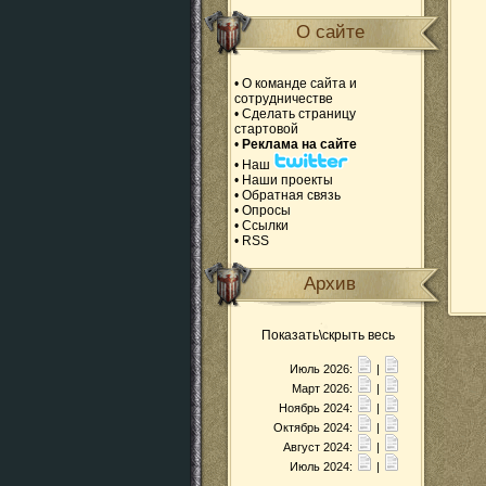
О сайте
•
О команде сайта и
сотрудничестве
•
Сделать страницу
стартовой
•
Реклама на сайте
•
Наш
•
Наши проекты
•
Обратная связь
•
Опросы
•
Ссылки
•
RSS
Архив
Показать\скрыть весь
Июль 2026:
|
Март 2026:
|
Ноябрь 2024:
|
Октябрь 2024:
|
Август 2024:
|
Июль 2024:
|