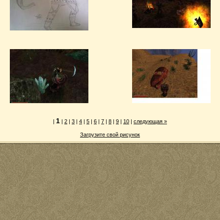
1
|
|
2
|
3
|
4
|
5
|
6
|
7
|
8
|
9
|
10
|
следующая
»
Загрузите свой рисунок