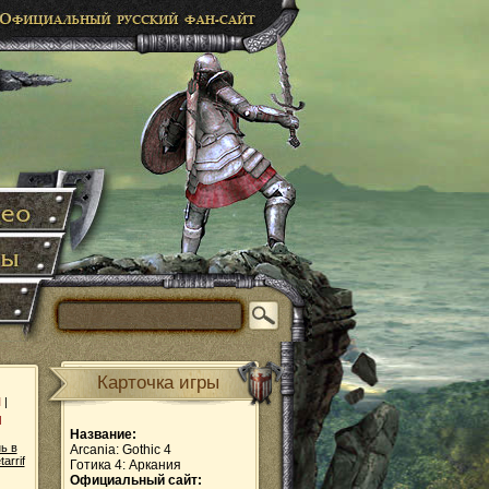
Карточка игры
и
|
ы
Название:
ь в
Arcania: Gothic 4
tarrif
Готика 4: Аркания
Официальный сайт: