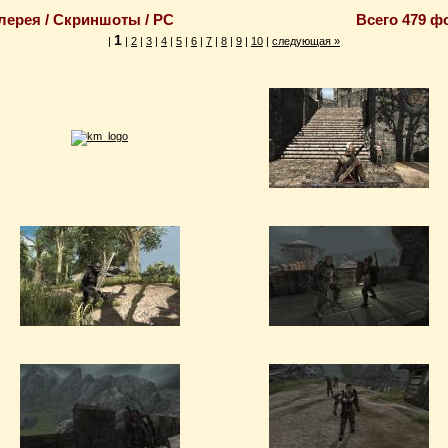
лерея / Скриншоты / PC
Всего 479 ф
1
|
|
2
|
3
|
4
|
5
|
6
|
7
|
8
|
9
|
10
|
следующая
»