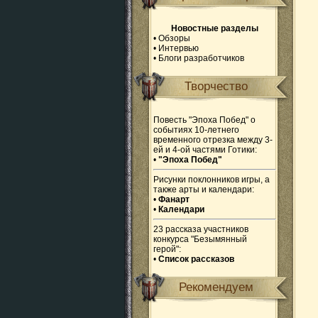
Новостные разделы
•
Обзоры
•
Интервью
•
Блоги разработчиков
Творчество
Повесть "Эпоха Побед" о
событиях 10-летнего
временного отрезка между 3-
ей и 4-ой частями Готики:
•
"Эпоха Побед"
Рисунки поклонников игры, а
также арты и календари:
•
Фанарт
•
Календари
23 рассказа участников
конкурса "Безымянный
герой":
•
Список рассказов
Рекомендуем