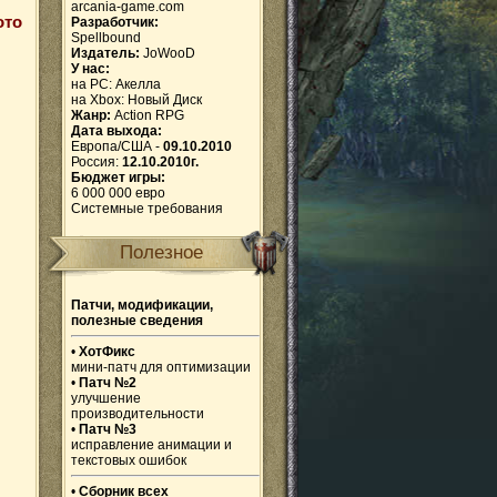
arcania-game.com
ото
Разработчик:
Spellbound
Издатель:
JoWooD
У нас:
на PC:
Акелла
на Xbox:
Новый Диск
Жанр:
Action RPG
Дата выхода:
Европа/США -
09.10.2010
Россия:
12.10.2010г.
Бюджет игры:
6 000 000 евро
Системные требования
Полезное
Патчи, модификации,
полезные сведения
•
ХотФикс
мини-патч для оптимизации
•
Патч №2
улучшение
производительности
•
Патч №3
исправление анимации и
текстовых ошибок
•
Сборник всех