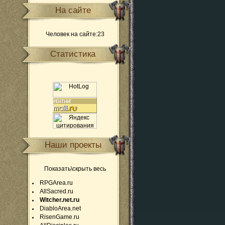
На сайте
Человек на сайте:23
Статистика
Наши проекты
Показать\скрыть весь
RPGArea.ru
AllSacred.ru
Witcher.net.ru
DiabloArea.net
RisenGame.ru