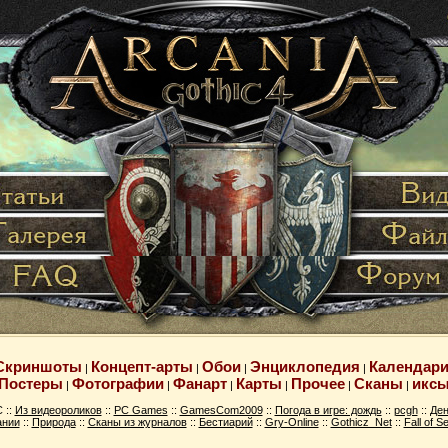
Скриншоты
Концепт-арты
Обои
Энциклопедия
Календар
|
|
|
|
Постеры
Фотографии
Фанарт
Карты
Прочее
Сканы
икс
|
|
|
|
|
|
 ::
Из видеороликов
::
PC Games
::
GamesCom2009
::
Погода в игре: дождь
::
pcgh
::
Ден
ании
::
Природа
::
Сканы из журналов
::
Бестиарий
::
Gry-Online
::
Gothicz_Net
::
Fall of Se