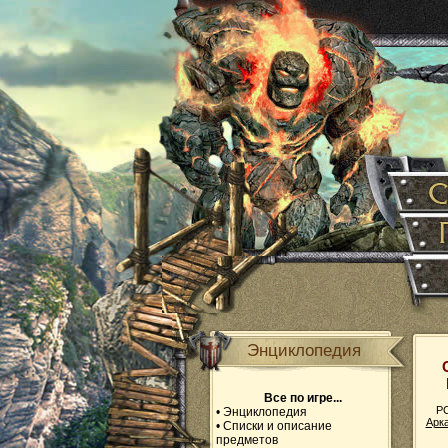
Энциклопедия
Все по игре...
PC
•
Энциклопедия
Арк
•
Списки и описание
предметов