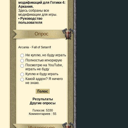
модификаций для Готики 4:
Аркания.
Здесь собраны все
модификации для игры.
•
Руководство
пользователя
Опрос
Arcania - Fall of Setarrif
Не куплю, но буду играть
Полностью игнорирую
Посмотрю на YouTube,
играть не буду
Куплю и буду играть
Какой аддон? Я ничего
не знаю.
Результаты
Другие опросы
Голосов: 5330
Комментариев : 55
Интересное