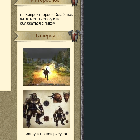
Винрейт героев Dota 2: как
читать статистику и не
облажаться с пиком
Галерея
Загрузить свой рисунок