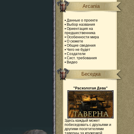
Arcania
•
Данные о проекте
•
Выбор названия
•
Ориентация на
предшественника
•
Особенности мира
•
О сюжете
•
Общие сведения
•
Чего не будет
•
Создатели
•
Сист. требования
•
Видео
Беседка
"Расколотая Дева"
Здесь каждый может
побеседовать с друзьями и
другими посетителями
таверны за кружечкой