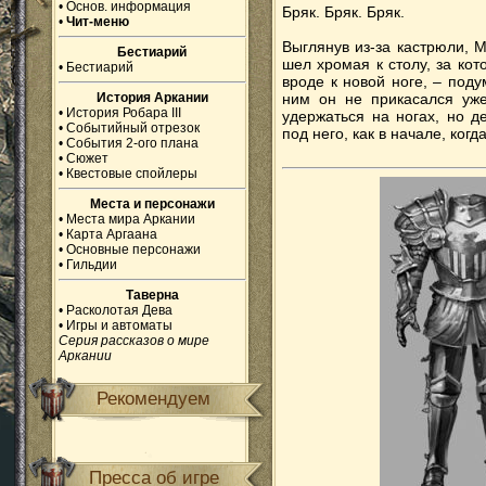
•
Основ. информация
Бряк. Бряк. Бряк.
•
Чит-меню
Выглянув из-за кастрюли, 
Бестиарий
шел хромая к столу, за ко
•
Бестиарий
вроде к новой ноге, – поду
История Аркании
ним он не прикасался уже
•
История Робара III
удержаться на ногах, но д
•
Событийный отрезок
под него, как в начале, ког
•
События 2-ого плана
•
Сюжет
•
Квестовые спойлеры
Места и персонажи
•
Места мира Аркании
•
Карта Аргаана
•
Основные персонажи
•
Гильдии
Таверна
•
Расколотая Дева
•
Игры и автоматы
Серия рассказов о мире
Аркании
Рекомендуем
Пресса об игре