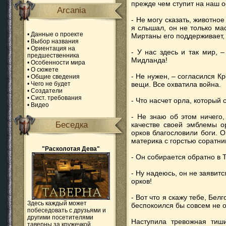
прежде чем ступит на наш о
Arcania
- Не могу сказать, животное 
я слышал, он не только ма
•
Данные о проекте
Миртаны его поддерживает,
•
Выбор названия
•
Ориентация на
- У нас здесь и так мир, 
предшественника
Мидланда!
•
Особенности мира
•
О сюжете
- Не нужен, – согласился К
•
Общие сведения
•
Чего не будет
вещи. Все охватила война.
•
Создатели
•
Сист. требования
- Что насчет орла, который
•
Видео
- Не знаю об этом ничего,
Беседка
качестве своей эмблемы о
орков благословили боги. 
материка с горстью соратни
"Расколотая Дева"
- Он собирается обратно в 
- Ну надеюсь, он не заявитс
орков!
- Вот что я скажу тебе, Бел
Здесь каждый может
беспокоился бы совсем не о
побеседовать с друзьями и
другими посетителями
Наступила тревожная тиш
таверны за кружечкой