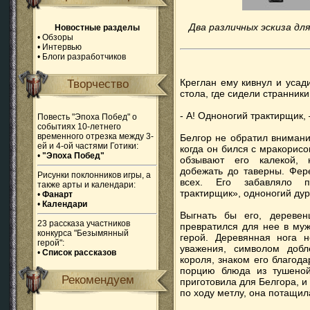
Два различных эскиза дл
Новостные разделы
•
Обзоры
•
Интервью
•
Блоги разработчиков
Креглан ему кивнул и усад
Творчество
стола, где сидели странники
- А! Одноногий трактирщик,
Повесть "Эпоха Побед" о
событиях 10-летнего
временного отрезка между 3-
Белгор не обратил внимани
ей и 4-ой частями Готики:
когда он бился с мракорис
•
"Эпоха Побед"
обзывают его калекой, 
добежать до таверны. Фер
Рисунки поклонников игры, а
всех. Его забавляло п
также арты и календари:
трактирщик», одноногий дур
•
Фанарт
•
Календари
Выгнать бы его, дереве
23 рассказа участников
превратился для нее в муж
конкурса "Безымянный
герой. Деревянная нога 
герой":
уважения, символом добл
•
Список рассказов
короля, знаком его благод
порцию блюда из тушеной
Рекомендуем
приготовила для Белгора, и 
по ходу метлу, она потащила