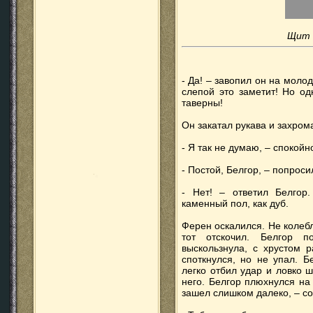
Щит с
- Да! – завопил он на молод
слепой это заметит! Но од
таверны!
Он закатал рукава и захром
- Я так не думаю, – спокой
- Постой, Белгор, – попроси
- Нет! – ответил Белгор
каменный пол, как дуб.
Ферен оскалился. Не колеб
тот отскочил. Белгор п
выскользнула, с хрустом 
споткнулся, но не упал. Б
легко отбил удар и ловко ш
него. Белгор плюхнулся на
зашел слишком далеко, – с