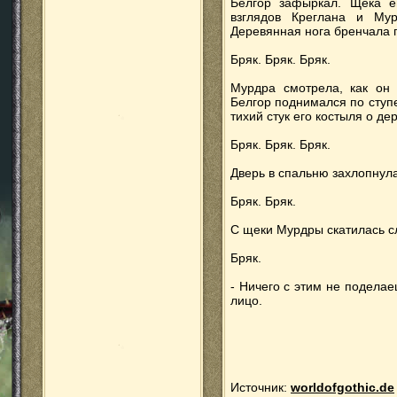
Белгор зафыркал. Щека ег
взглядов Креглана и Му
Деревянная нога бренчала
Бряк. Бряк. Бряк.
Мурдра смотрела, как он 
Белгор поднимался по ступ
тихий стук его костыля о д
Бряк. Бряк. Бряк.
Дверь в спальню захлопнула
Бряк. Бряк.
С щеки Мурдры скатилась сл
Бряк.
- Ничего с этим не поделае
лицо.
Источник:
worldofgothic.de