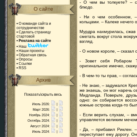
- О чем вы толкуете? – с
блюдо.
О сайте
- Ни о чем особенном, –
кольцами. – Калеке нечего о
•
О команде сайта и
сотрудничестве
Мурдра нахмурилась, сжав 
•
Сделать страницу
сметать вокруг стола мокр
стартовой
•
Реклама на сайте
взгляд.
•
Наш
•
Наши проекты
- О новом короле, – сказал 
•
Обратная связь
•
Опросы
- Зовет себя Робаром 
•
Ссылки
оригинальное имечко, скажу
•
RSS
- В чем-то ты прав, – согла
Архив
- Не знаю, – задумался Кр
же знаешь, он мог наречь 
Показать\скрыть весь
Мидланда. Поверьте, друзь
одно: он собирается воссо
Июль 2026:
|
южные острова когда-то был
Март 2026:
|
- Если верить слухам, – в
Ноябрь 2024:
|
управляется великим мечом
Октябрь 2024:
|
Август 2024:
|
- Да, – прибавил Риклен. 
Июль 2024:
|
переступает ему дорогу. О