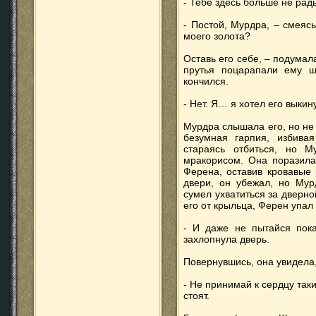
- Тебе здесь больше не рад
- Постой, Мурдра, – смеяс
моего золота?
Оставь его себе, – подумал
прутья поцарапали ему щ
кончился.
- Нет. Я… я хотел его выкин
Мурдра слышала его, но не
безумная гарпия, избива
стараясь отбиться, но М
мракорисом. Она поразила
Ферена, оставив кровавые
двери, он убежал, но Мур
сумел ухватиться за дверн
его от крыльца, Ферен упал
- И даже не пытайся пока
захлопнула дверь.
Повернувшись, она увидела,
- Не принимай к сердцу таки
стоят.