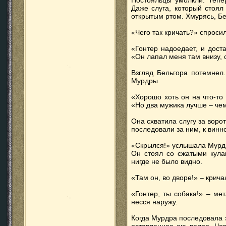
Постояльцы умолкли. Тепе
Даже слуга, который стоял
открытым ртом. Хмурясь, Бе
«Чего так кричать?» спроси
«Гонтер надоедает, и дост
«Он лапал меня там внизу, 
Взгляд Бельгора потемнел
Мурдры.
«Хорошо хоть он на что-то
«Но два мужика лучше – че
Она схватила слугу за воро
последовали за ним, к винн
«Скрылся!» услышала Мурдр
Он стоял со сжатыми кула
нигде не было видно.
«Там он, во дворе!» – крича
«Гонтер, ты собака!» – ме
несся наружу.
Когда Мурдра последовала з