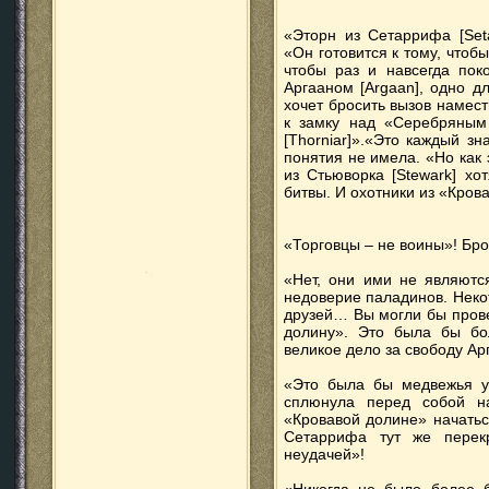
«Эторн из Сетаррифа [Seta
«Он готовится к тому, чтобы
чтобы раз и навсегда пок
Аргааном [Argaan], одно д
хочет бросить вызов намест
к замку над «Серебряным 
[Thorniar]».«Это каждый з
понятия не имела. «Но как 
из Стьюворка [Stewark] хо
битвы. И охотники из «Кров
«Торговцы – не воины»! Бр
«Нет, они ими не являютс
недоверие паладинов. Неко
друзей… Вы могли бы прове
долину». Это была бы бо
великое дело за свободу Ар
«Это была бы медвежья у
сплюнула перед собой н
«Кровавой долине» начатьс
Сетаррифа тут же перекр
неудачей»!