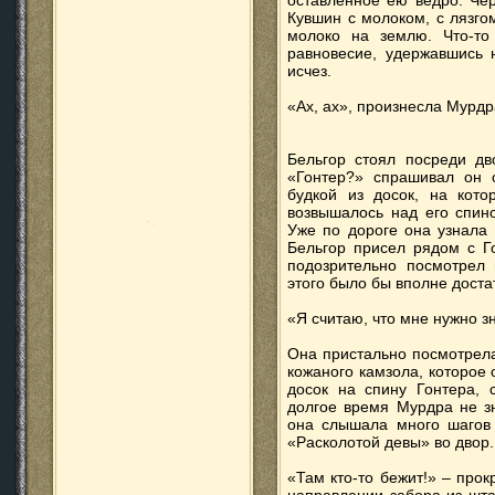
оставленное ею ведро. Чер
Кувшин с молоком, с лязго
молоко на землю. Что-то
равновесие, удержавшись 
исчез.
«Ах, ах», произнесла Мурдр
Бельгор стоял посреди дво
«Гонтер?» спрашивал он 
будкой из досок, на кото
возвышалось над его спино
Уже по дороге она узнала 
Бельгор присел рядом с Г
подозрительно посмотрел 
этого было бы вполне доста
«Я считаю, что мне нужно з
Она пристально посмотрела
кожаного камзола, которое 
досок на спину Гонтера, 
долгое время Мурдра не зн
она слышала много шагов 
«Расколотой девы» во двор.
«Там кто-то бежит!» – прок