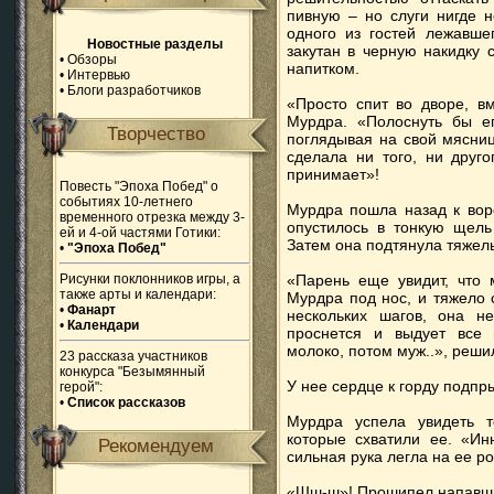
пивную – но слуги нигде 
одного из гостей лежавше
Новостные разделы
закутан в черную накидку
•
Обзоры
напитком.
•
Интервью
•
Блоги разработчиков
«Просто спит во дворе, вм
Мурдра. «Полоснуть бы ег
Творчество
поглядывая на свой мясниц
сделала ни того, ни друг
принимает»!
Повесть "Эпоха Побед" о
событиях 10-летнего
Мурдра пошла назад к вор
временного отрезка между 3-
опустилось в тонкую щел
ей и 4-ой частями Готики:
Затем она подтянула тяжел
•
"Эпоха Побед"
Рисунки поклонников игры, а
«Парень еще увидит, что 
также арты и календари:
Мурдра под нос, и тяжело 
•
Фанарт
нескольких шагов, она н
•
Календари
проснется и выдует все 
молоко, потом муж..», реши
23 рассказа участников
конкурса "Безымянный
У нее сердце к горду подпр
герой":
•
Список рассказов
Мурдра успела увидеть т
которые схватили ее. «Ин
Рекомендуем
сильная рука легла на ее ро
«Шш-ш»! Прошипел напавш