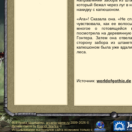
направлении забора из шта
который бежал через луг в 
накидку с капюшоном.
«Ага»! Сказала она. «Не с
чувствовала, как ее волос
многое о готовящейся 
посмотрела на деревянную 
Гонтера. Затем она отвела
сторону забора из штакет
капюшоном была уже вдали
леса.
Источник:
worldofgothic.de
Все права защищены,
arcania-game.ru
2009-
2026 ©
Дизайн сайта by
Ksandr Warfire
©
Использование материалов сайта возможно только с