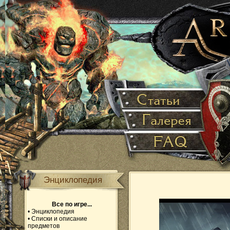
Энциклопедия
Все по игре...
•
Энциклопедия
•
Списки и описание
предметов