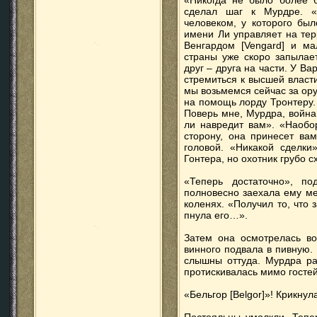
«Никогда не было более б
сделал шаг к Мурдре. «
человеком, у которого был
имени Ли управляет на тер
Венгардом [Vengard] и ма
страны уже скоро запылае
друг – друга на части. У Ва
стремиться к высшей власт
мы возьмемся сейчас за ору
на помощь лорду Тронтеру. 
Поверь мне, Мурдра, война
ли навредит вам». «Наобо
сторону, она принесет ва
головой. «Никакой сделки
Гонтера, но охотник грубо с
«Теперь достаточно», п
полновесно заехала ему ме
коленях. «Получил то, что
пнула его…».
Затем она осмотрелась во
винного подвала в пивную.
слышны оттуда. Мурдра ра
протискивалась мимо гостей
«Бельгор [Belgor]»! Крикнул