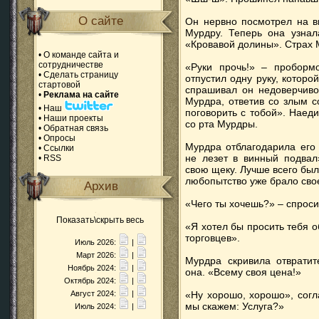
О сайте
Он нервно посмотрел на в
Мурдру. Теперь она узнала
«Кровавой долины». Страх 
•
О команде сайта и
сотрудничестве
«Руки прочь!» – пробормо
•
Сделать страницу
отпустил одну руку, которо
стартовой
спрашивал он недоверчиво
•
Реклама на сайте
Мурдра, ответив со злым с
•
Наш
поговорить с тобой». Наеди
•
Наши проекты
со рта Мурдры.
•
Обратная связь
•
Опросы
Мурдра отблагодарила его 
•
Ссылки
не лезет в винный подвал
•
RSS
свою щеку. Лучше всего был
любопытство уже брало сво
Архив
«Чего ты хочешь?» – спроси
Показать\скрыть весь
«Я хотел бы просить тебя о
торговцев».
Июль 2026:
|
Март 2026:
|
Мурдра скривила отвратит
Ноябрь 2024:
|
она. «Всему своя цена!»
Октябрь 2024:
|
Август 2024:
|
«Ну хорошо, хорошо», согл
мы скажем: Услуга?»
Июль 2024:
|