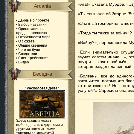
«Ага!» Сказала Мурдра. «Зв
Arcania
«Ты слышала об Эторне [Eth
•
Данные о проекте
«Знатный господин», ответи
•
Выбор названия
•
Ориентация на
«Тогда ты также за войну»?
предшественника
•
Особенности мира
•
О сюжете
«Войну?», переспросила Му
•
Общие сведения
•
Чего не будет
«Если внимательно слушат
•
Создатели
звучит, совсем иначе…», от
•
Сист. требования
внутри – хочет войны!», –
•
Видео
которая разделяла винный п
Беседка
«Болваны, все до единого
закончится, потому что бла
то они взвоют»! Но Гонтер
"Расколотая Дева"
услугой?» Спросила она вме
Здесь каждый может
побеседовать с друзьями и
другими посетителями
таверны за кружечкой