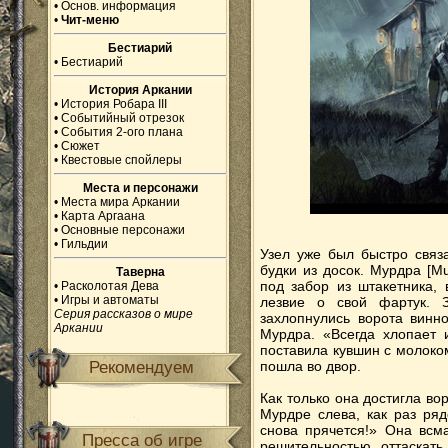
•
Основ. информация
•
Чит-меню
Бестиарий
•
Бестиарий
История Аркании
•
История Робара III
•
Событийный отрезок
•
События 2-ого плана
•
Сюжет
•
Квестовые спойлеры
Места и персонажи
•
Места мира Аркании
•
Карта Аргаана
•
Основные персонажи
•
Гильдии
Узел уже был быстро связ
будки из досок. Мурдра [M
Таверна
под забор из штакетника, 
•
Расколотая Дева
•
Игры и автоматы
лезвие о свой фартук. 
Серия рассказов о мире
захлопнулись ворота винн
Аркании
Мурдра. «Всегда хлопает 
поставила кувшин с молоком
Рекомендуем
пошла во двор.
Как только она достигла в
Мурдре слева, как раз ря
снова прячется!» Она всм
Пресса об игре
решительностью оттаскать