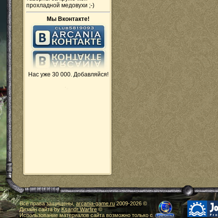
прохладной медовухи ;-)
Мы Вконтакте!
Нас уже 30 000. Добавляйся!
Все права защищены,
arcania-game.ru
2009-
2026 ©
Дизайн сайта by
Ksandr Warfire
©
Использование материалов сайта возможно только с