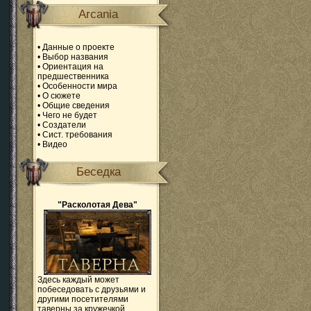
Arcania
•
Данные о проекте
•
Выбор названия
•
Ориентация на
предшественника
•
Особенности мира
•
О сюжете
•
Общие сведения
•
Чего не будет
•
Создатели
•
Сист. требования
•
Видео
Беседка
"Расколотая Дева"
Здесь каждый может
побеседовать с друзьями и
другими посетителями
таверны за кружечкой