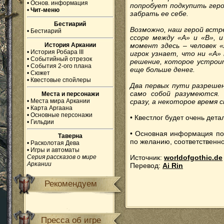
•
Основ. информация
попробует подкупить геро
•
Чит-меню
забрать ее себе.
Бестиарий
Возможно, наш герой встр
•
Бестиарий
ссоре между «А» и «В», 
История Аркании
момент здесь – человек «
•
История Робара III
игрок узнает, что ни «А»
•
Событийный отрезок
решение, которое устроит
•
События 2-ого плана
еще больше денег.
•
Сюжет
•
Квестовые спойлеры
Два первых пути разрешен
само собой разумеются.
Места и персонажи
•
Места мира Аркании
сразу, а некоторое время с
•
Карта Аргаана
•
Основные персонажи
• Квестлог будет очень дета
•
Гильдии
• Основная информация по 
Таверна
по желанию, соответственно
•
Расколотая Дева
•
Игры и автоматы
Серия рассказов о мире
Источник:
worldofgothic.de
Аркании
Перевод:
Ai Rin
Рекомендуем
Пресса об игре