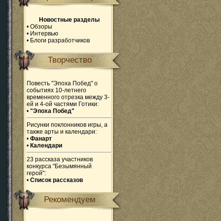
Новостные разделы
•
Обзоры
•
Интервью
•
Блоги разработчиков
Творчество
Повесть "Эпоха Побед" о
событиях 10-летнего
временного отрезка между 3-
ей и 4-ой частями Готики:
•
"Эпоха Побед"
Рисунки поклонников игры, а
также арты и календари:
•
Фанарт
•
Календари
23 рассказа участников
конкурса "Безымянный
герой":
•
Список рассказов
Рекомендуем