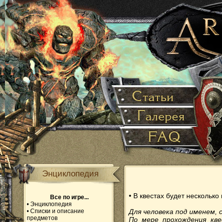
Энциклопедия
• В квестах будет нескольк
Все по игре...
•
Энциклопедия
•
Списки и описание
Для человека под именем,
предметов
По мере прохождения кв