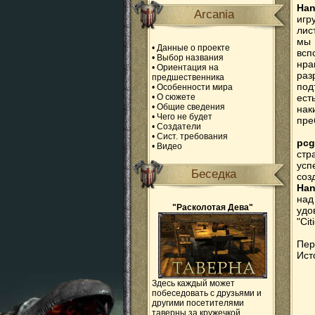
Han
Arcania
игр
лис
мы 
•
Данные о проекте
вс
•
Выбор названия
нра
•
Ориентация на
раз
предшественника
под
•
Особенности мира
•
О сюжете
ест
•
Общие сведения
нак
•
Чего не будет
пре
•
Создатели
•
Сист. требования
pcg
•
Видео
стр
усп
Беседка
соз
Han
над
"Расколотая Дева"
удо
"Cit
Пер
Ист
Здесь каждый может
побеседовать с друзьями и
другими посетителями
таверны за кружечкой