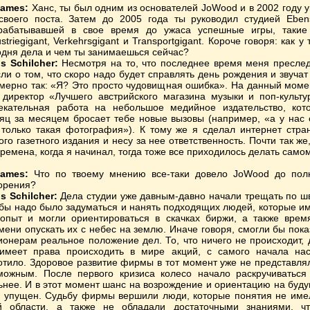
ames:
Ханс, ты был одним из основателей JoWood и в 2002 году 
своего поста. Затем до 2005 года ты руководил студией Eben
рабатывавшей в свое время до ужаса успешные игры, такие
ustriegigant, Verkehrsgigant и Transportgigant. Короче говоря: как у 
одня дела и чем ты занимаешься сейчас?
s Schilcher:
Несмотря на то, что последнее время меня пресле
ли о том, что скоро надо будет справлять день рождения и звучат
мерно так: «Я? Это просто чудовищная ошибка». На данный моме
 директор «Лучшего австрийского магазина музыки и поп-культу
екательная работа на небольшое медийное издательство, кот
яц за месяцем бросает тебе новые вызовы (например, «а у нас 
 только такая фотография»). К тому же я сделал интернет стра
ого газетного издания и неcу за нее ответственность. Почти так же,
времена, когда я начинал, тогда тоже все приходилось делать самом
ames:
Что по твоему мнению все-таки довело JoWood до пол
орения?
s Schilcher:
Дела студии уже давным-давно начали трещать по ш
бы надо было задуматься и нанять подходящих людей, которые и
опыт и могли ориентироваться в скачках биржи, а также врем
мени опускать их с небес на землю. Иначе говоря, смогли бы пока
ионерам реальное положение дел. То, что ничего не происходит, 
имеет права происходить в мире акций, с самого начала на
отило. Здоровое развитие фирмы в тот момент уже не представля
можным. После первого кризиса колесо начало раскручиваться
ьнее. И в этот момент шанс на возрождение и ориентацию на буд
 упущен. Судьбу фирмы вершили люди, которые понятия не име
й области, а также не обладали достаточными знаниями, ч