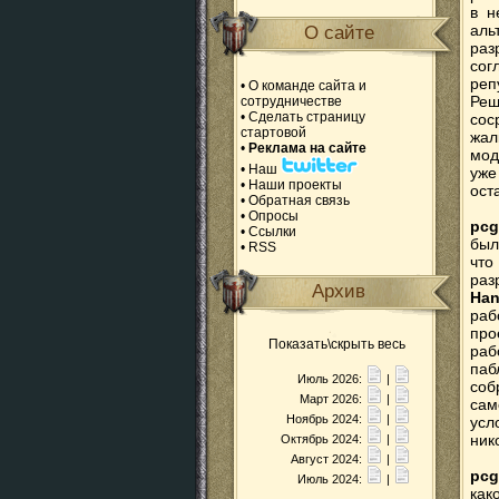
в н
аль
О сайте
раз
сог
реп
•
О команде сайта и
Реш
сотрудничестве
•
Сделать страницу
сос
стартовой
жал
•
Реклама на сайте
мод
•
Наш
уже
•
Наши проекты
ост
•
Обратная связь
•
Опросы
pcg
•
Ссылки
был
•
RSS
что
раз
Архив
Han
раб
про
Показать\скрыть весь
раб
паб
Июль 2026:
|
соб
Март 2026:
|
сам
Ноябрь 2024:
|
усл
ник
Октябрь 2024:
|
Август 2024:
|
pcg
Июль 2024:
|
как