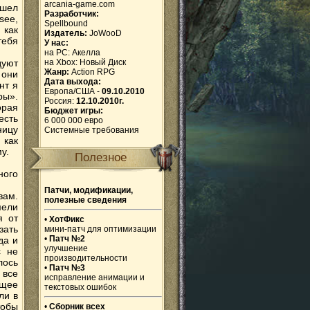
arcania-game.com
ушел
Разработчик:
see,
Spellbound
 как
Издатель:
JoWooD
тебя
У нас:
на PC:
Акелла
дуют
на Xbox:
Новый Диск
Жанр:
Action RPG
 они
Дата выхода:
нт я
Европа/США -
09.10.2010
ры».
Россия:
12.10.2010г.
орая
Бюджет игры:
есть
6 000 000 евро
ницу
Системные требования
 как
у.
Полезное
ного
Патчи, модификации,
вам.
полезные сведения
мели
я от
•
ХотФикс
зать
мини-патч для оптимизации
•
Патч №2
да и
улучшение
с не
производительности
лось
•
Патч №3
 все
исправление анимации и
ущее
текстовых ошибок
ли в
тобы
•
Сборник всех