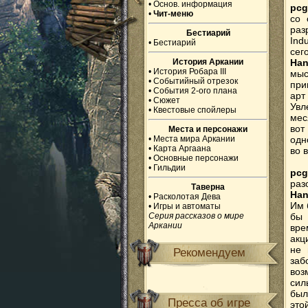
•
Основ. информация
pcg
•
Чит-меню
со 
раз
Бестиарий
Ind
•
Бестиарий
сег
История Аркании
Han
•
История Робара III
мыс
•
Событийный отрезок
при
•
События 2-ого плана
арт
•
Сюжет
Увл
•
Квестовые спойлеры
мес
вот
Места и персонажи
•
Места мира Аркании
одн
•
Карта Аргаана
во 
•
Основные персонажи
•
Гильдии
pcg
раз
Таверна
Han
•
Расколотая Дева
Им 
•
Игры и автоматы
Серия рассказов о мире
бы 
Аркании
вре
акц
не 
Рекомендуем
заб
воз
сил
был
Пресса об игре
это