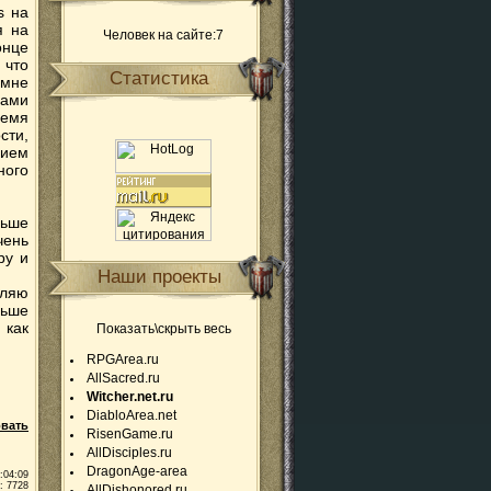
s на
я на
Человек на сайте:7
онце
 что
Статистика
мне
гами
ремя
сти,
вием
ного
льше
чень
ру и
Наши проекты
шляю
льше
 как
Показать\скрыть весь
RPGArea.ru
AllSacred.ru
Witcher.net.ru
DiabloArea.net
вать
RisenGame.ru
AllDisciples.ru
DragonAge-area
:04:09
: 7728
AllDishonored.ru