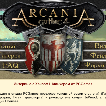
Интервью с Хансом Шильхером от PCGames
одня в студии PCGames продюсер успешной серии стратегий (Ги
устрии, Гигант транспорта) и руководитель студии JoWood, а т
дии Ebensee.