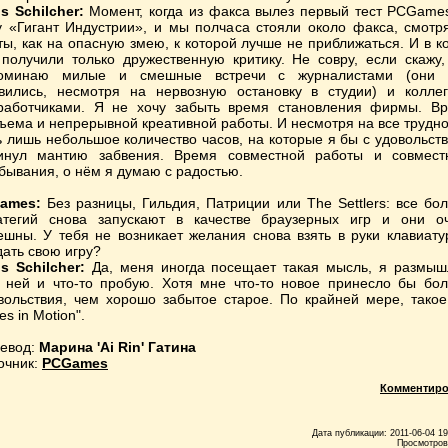
s Schilcher:
Момент, когда из факса вылез первый тест PCGame
у «Гигант Индустрии», и мы полчаса стояли около факса, смотр
ты, как на опасную змею, к которой лучше не приближаться. И в к
получили только дружественную критику. Не совру, если скажу,
поминаю милые и смешные встречи с журналистами (они 
вились, несмотря на нервозную остановку в студии) и колле
работчиками. Я не хочу забыть время становления фирмы. В
ъема и непрерывной креативной работы. И несмотря на все трудно
ь лишь небольшое количество часов, на которые я бы с удовольст
инул мантию забвения. Время совместной работы и совмест
бывания, о нём я думаю с радостью.
ames:
Без разницы, Гильдия, Патриции или The Settlers: все бо
атегий снова запускают в качестве браузерных игр и они о
ешны. У тебя не возникает желания снова взять в руки клавиату
дать свою игру?
s Schilcher:
Да, меня иногда посещает такая мысль, я размы
 ней и что-то пробую. Хотя мне что-то новое принесло бы бо
вольствия, чем хорошо забытое старое. По крайней мере, такое
ies in Motion".
евод:
Марина 'Ai Rin' Гатина
очник:
PCGames
Комментиро
Дата публикации: 2011-06-04 19
Просмотров