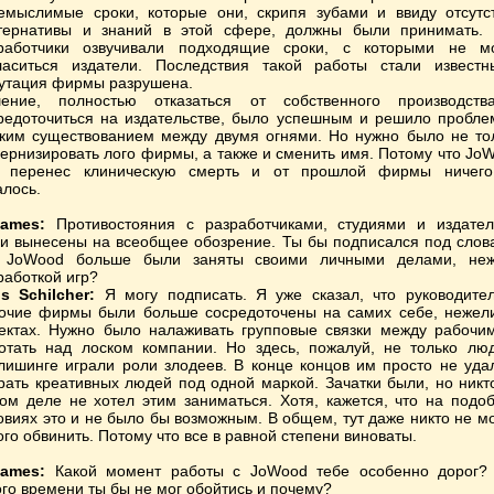
емыслимые сроки, которые они, скрипя зубами и ввиду отсутс
тернативы и знаний в этой сфере, должны были принимать.
работчики озвучивали подходящие сроки, с которыми не м
ласиться издатели. Последствия такой работы стали извест
утация фирмы разрушена.
ение, полностью отказаться от собственного производст
редоточиться на издательстве, было успешным и решило пробле
ким существованием между двумя огнями. Но нужно было не то
ернизировать лого фирмы, а также и сменить имя. Потому что Jo
 перенес клиническую смерть и от прошлой фирмы ничег
алось.
ames:
Противостояния с разработчиками, студиями и издате
и вынесены на всеобщее обозрение. Ты бы подписался под слов
 JoWood больше были заняты своими личными делами, не
работкой игр?
s Schilcher:
Я могу подписать. Я уже сказал, что руководите
очие фирмы были больше сосредоточены на самих себе, нежел
ектах. Нужно было налаживать групповые связки между рабочи
отать над лоском компании. Но здесь, пожалуй, не только лю
лишинге играли роли злодеев. В конце концов им просто не уда
рать креативных людей под одной маркой. Зачатки были, но никт
ом деле не хотел этим заниматься. Хотя, кажется, что на подо
овиях это и не было бы возможным. В общем, тут даже никто не м
ого обвинить. Потому что все в равной степени виноваты.
ames:
Какой момент работы с JoWood тебе особенно дорог?
ого времени ты бы не мог обойтись и почему?