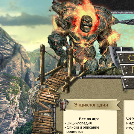
Энциклопедия
Сег
Все по игре...
инд
•
Энциклопедия
•
Списки и описание
сту
предметов