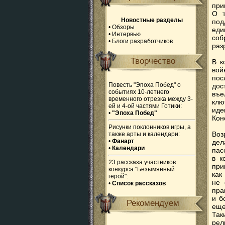
при
О т
Новостные разделы
под
•
Обзоры
еди
•
Интервью
соб
•
Блоги разработчиков
раз
Творчество
В к
вой
пос
Повесть "Эпоха Побед" о
дос
событиях 10-летнего
въе
временного отрезка между 3-
клю
ей и 4-ой частями Готики:
иде
•
"Эпоха Побед"
Кон
Рисунки поклонников игры, а
Воз
также арты и календари:
•
Фанарт
де
•
Календари
пас
в к
23 рассказа участников
при
конкурса "Безымянный
как
герой":
не 
•
Список рассказов
пра
и б
Рекомендуем
еще
Так
рел