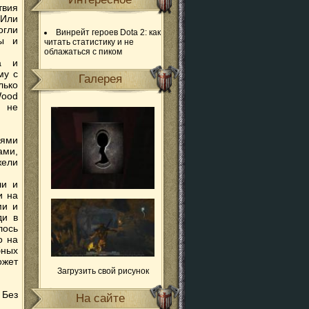
твия
 Или
огли
Винрейт героев Dota 2: как
ны и
читать статистику и не
облажаться с пиком
ва и
му с
Галерея
лько
Wood
о не
лями
ами,
жели
ли и
и на
ми и
ди в
лось
о на
бных
ожет
Загрузить свой рисунок
 Без
На сайте