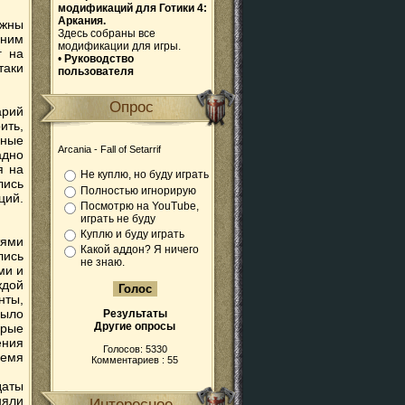
модификаций для Готики 4:
Аркания.
лжны
Здесь собраны все
дним
модификации для игры.
г на
•
Руководство
таки
пользователя
Опрос
арий
ить,
ьные
Arcania - Fall of Setarrif
адно
я на
Не куплю, но буду играть
лись
Полностью игнорирую
ций.
Посмотрю на YouTube,
играть не буду
Куплю и буду играть
тями
Какой аддон? Я ничего
ись
не знаю.
ми и
ждой
нты,
было
Результаты
Другие опросы
орые
ения
Голосов: 5330
ремя
Комментариев : 55
даты
няли
Интересное