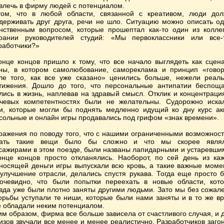
влечь в фирму людей с потенциалом.
ом, что в любой области, связанной с креативом, люди до
держивать друг друга, речи не шло. Ситуацию можно описать о
нственным вопросом, которые прошептал как-то один из колле
рании руководителей студий: «Мы первоклассники или все-
работчики?»
онце концов пришло к тому, что все начало выглядеть как сцен
ны, в котором самолюбование, самореклама и принцип «говор
ле того, как все уже сказано» ценились больше, нежели реал
тижения. Дошло до того, что персональные антипатии беспощ
лись в жизнь, наплевав на здравый смысл. Отклик и концентраци
чевых компетентностях были не желательны. Судорожно иска
и, которые могли бы поднять медленно идущий ко дну курс ак
сольные и онлайн игры продавались под грифом «знак времени».
ражения по поводу того, что с нашими ограниченными возможнос
лать такие вещи было бы сложно и что мы скорее являл
сажирами в этом поезде, были названы лапидарными и устаревши
онце концов просто откланялись. Наоборот, по сей день из ка
носящей деньги игры выпускали всю кровь, а такие важные моме
 улучшение отрасли, делались спустя рукава. Тогда еще просто 
очевидно, что были попытки переехать в новые области, кот
вда уже были плотно заняты другими людьми. Зато мы без сожал
орьбы уступали те ниши, которые были нами заняты и в то же в
 обладали неким потенциалом.
им образом, фирма все больше зависела от счастливого случая, и 
изов звучали все менее и менее реалистично. Разработчиков заго