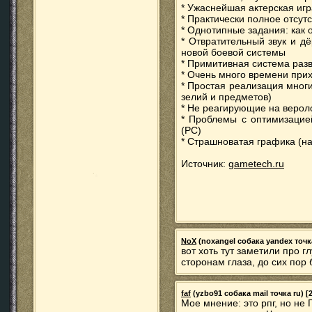
* Ужаснейшая актерская иг
* Практически полное отсут
* Однотипные задания: как 
* Отвратительный звук и д
новой боевой системы
* Примитивная система раз
* Очень много времени при
* Простая реализация мног
зелий и предметов)
* Не реагирующие на верол
* Проблемы с оптимизацией
(PC)
* Страшноватая графика (н
Источник:
gametech.ru
NoX
(noxangel собака yandex точка 
вот хоть тут заметили про 
сторонам глаза, до сих пор 
faf
(yzbo91 собака mail точка ru) [2
Мое мнение: это рпг, но не 