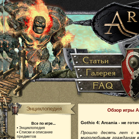
Энциклопедия
Обзор игры Ar
Gothic 4: Arcania - не готи
Все по игре...
•
Энциклопедия
•
Списки и описание
Прошло десять лет с м
предметов
миролюбивым гражданам в