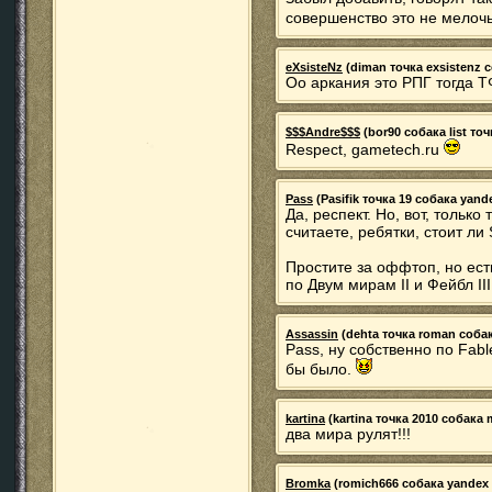
совершенство это не мелоч
eXsisteNz
(diman точка exsistenz со
Оо аркания это РПГ тогда Т
$$$Andre$$$
(bor90 собака list точ
Respect, gametech.ru
Pass
(Pasifik точка 19 собака yande
Да, респект. Но, вот, только
считаете, ребятки, стоит ли
Простите за оффтоп, но ест
по Двум мирам II и Фейбл III
Assassin
(dehta точка roman собака
Pass, ну собственно по Fabl
бы было.
kartina
(kartina точка 2010 собака m
два мира рулят!!!
Bromka
(romich666 собака yandex т