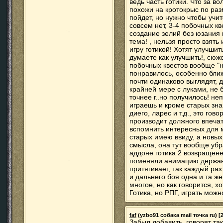
ведь часть готики. Что за во
похожи на кротокрыс по раз
пойдет, но нужно чтобы учит
совсем нет, 3-4 побочных кв
создание зелий без юзания 
тема! , нельзя просто взять 
игру готикой! Хотят улучшит
думаете как улучшить!, сюж
побочных квестов вообще "не
понравилось, особенно ближ
почти одинаково выглядят, да
крайней мере с луками, не 
точнее г..но получилось! неп
играешь и кроме старых зна
диего, ларес и т.д., это гов
производит должного впечат
вспомнить интересных для 
старых имею ввиду, а новых
смысла, она тут вообще убр
аддоне готика 2 возвращенеи
поменяли анимацию держани
притягивает, так каждый ра
и дальнего боя одна и та ж
многое, но как говорится, хо
Готика, но РПГ, играть мож
faf
(yzbo91 собака mail точка ru) [2
Забыл добавить, говорят та