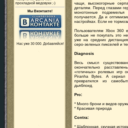
чащи, высокогорные сер
прохладной медовухи ;-)
деталям. Перед глазами ге
Мы Вконтакте!
монотонные подземелья
получается. Да и оптимизи
настройках. Если не тормози
Пользователям Xbox 360 е
больше не покупать это н
уже на средних дистанци
Нас уже 30 000. Добавляйся!
серо-зеленых пикселей и те
Diagnosis
Весь смысл существован
окончательно расставле
«готичных» ролевых игр о
Piranha Bytes. А сериал
превратился из самобыт
дьяблоид.
Pro:
* Много брони и видов оруж
* Красивая природа
Contra:
* Шаблонная, скучная истор