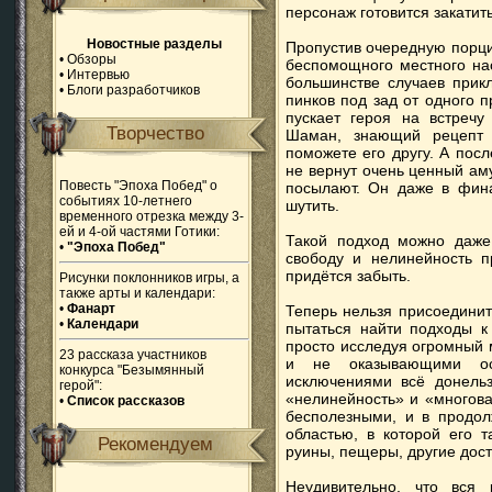
персонаж готовится закатит
Новостные разделы
Пропустив очередную порци
•
Обзоры
беспомощного местного нас
•
Интервью
большинстве случаев прик
•
Блоги разработчиков
пинков под зад от одного п
пускает героя на встречу
Творчество
Шаман, знающий рецепт з
поможете его другу. А пос
не вернут очень ценный амул
Повесть "Эпоха Побед" о
посылают. Он даже в фина
событиях 10-летнего
шутить.
временного отрезка между 3-
ей и 4-ой частями Готики:
Такой подход можно даже 
•
"Эпоха Побед"
свободу и нелинейность п
придётся забыть.
Рисунки поклонников игры, а
также арты и календари:
•
Фанарт
Теперь нельзя присоедини
•
Календари
пытаться найти подходы к
просто исследуя огромный м
23 рассказа участников
и не оказывающими ос
конкурса "Безымянный
исключениями всё донельз
герой":
«нелинейность» и «многов
•
Список рассказов
бесполезными, и в продол
областью, в которой его 
Рекомендуем
руины, пещеры, другие дос
Неудивительно, что вся 