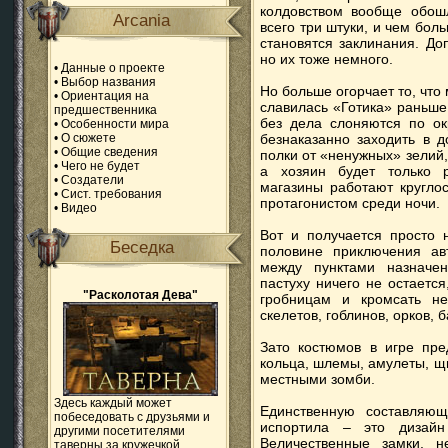
колдовством вообще обошл
Arcania
всего три штуки, и чем бол
становятся заклинания. До
но их тоже немного.
•
Данные о проекте
•
Выбор названия
Но больше огорчает то, что
•
Ориентация на
славилась «Готика» раньше
предшественника
без дела слоняются по ок
•
Особенности мира
•
О сюжете
безнаказанно заходить в д
•
Общие сведения
полки от «ненужных» зелий,
•
Чего не будет
а хозяин будет только р
•
Создатели
магазины работают кругло
•
Сист. требования
протагонистом среди ночи.
•
Видео
Вот и получается просто 
Беседка
половине приключения ав
между пунктами назначен
пастуху ничего не остаетс
"Расколотая Дева"
гробницам и кромсать не
скелетов, гоблинов, орков, 
Зато костюмов в игре пре
кольца, шлемы, амулеты, щ
местными зомби.
Здесь каждый может
Единственную составляющ
побеседовать с друзьями и
испортила – это дизайн
другими посетителями
Величественные замки, н
таверны за кружечкой