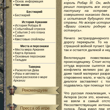
•
Основ. информация
король Робар III. Он, ве
•
Чит-меню
решил покорить все госу
пастушку на острове 
Бестиарий
совершенно никакого дела
•
Бестиарий
и испытания будущего те
История Аркании
страны. Но вскоре истори
•
История Робара III
«Враги сожгли родную 
•
Событийный отрезок
останусь».
•
События 2-ого плана
•
Сюжет
Ничего экстраординарног
•
Квестовые спойлеры
дорогу перекрыли. То на 
страшной войной пугают. Це
Места и персонажи
•
Места мира Аркании
так и остается далекой и н
•
Карта Аргаана
•
Основные персонажи
Вялотекущее повествов
•
Гильдии
происходящему. Стоит исто
оттуда ворохом сыпятся з
Таверна
конфликта великих рас до
•
Расколотая Дева
даже такой материал разра
•
Игры и автоматы
Серия рассказов о мире
откровенно мало, и часть 
Аркании
диалоги заставляют с то
подавались при помощи толь
Рекомендуем
Что русская локализация, 
Актеров (если это, конечн
не взяли в самый отсто
Несоответствующие интона
Пресса об игре
голоса. Лица кукол при э