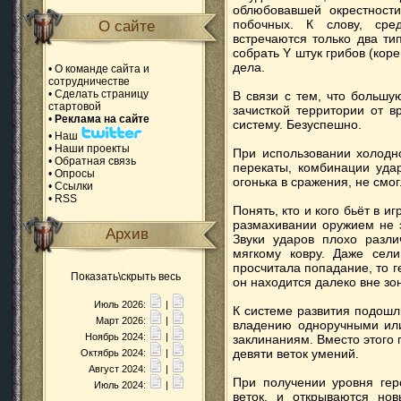
облюбовавшей окрестности
побочных. К слову, сре
О сайте
встречаются только два тип
собрать Y штук грибов (кор
дела.
•
О команде сайта и
сотрудничестве
•
Сделать страницу
В связи с тем, что большу
стартовой
зачисткой территории от в
•
Реклама на сайте
систему. Безуспешно.
•
Наш
•
Наши проекты
При использовании холодно
•
Обратная связь
перекаты, комбинации уда
•
Опросы
огонька в сражения, не смо
•
Ссылки
•
RSS
Понять, кто и кого бьёт в и
размахивании оружием не з
Архив
Звуки ударов плохо разл
мягкому ковру. Даже сел
просчитала попадание, то ге
Показать\скрыть весь
он находится далеко вне зо
Июль 2026:
|
К системе развития подошл
Март 2026:
|
владению одноручными или
Ноябрь 2024:
|
заклинаниям. Вместо этого 
девяти веток умений.
Октябрь 2024:
|
Август 2024:
|
При получении уровня гер
Июль 2024:
|
веток, и открываются но