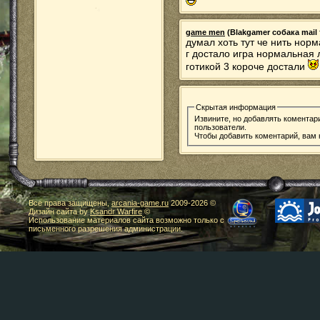
game men
(Blakgamer собака mail т
думал хоть тут че нить норм
г достало игра нормальная 
готикой 3 короче достали
Скрытая информация
Извините, но добавлять коментар
пользователи.
Чтобы добавить коментарий, вам
Все права защищены,
arcania-game.ru
2009-
2026 ©
Дизайн сайта by
Ksandr Warfire
©
Использование материалов сайта возможно только с
письменного разрешения администрации.