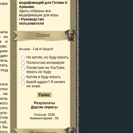
модификаций для Готики 4:
анра
Аркания.
Здесь собраны все
модификации для игры.
•
Руководство
пользователя
нала
Опрос
н из
ра и
ово.
Arcania - Fall of Setarrif
дние
один
Не куплю, но буду играть
тель
Полностью игнорирую
тать
Посмотрю на YouTube,
 под
играть не буду
Куплю и буду играть
Какой аддон? Я ничего
ился
не знаю.
ютно
, не
роль
кого
Результаты
Другие опросы
олго
уга-
Голосов: 5330
отла
Комментариев : 55
той,
к бы
того
Интересное