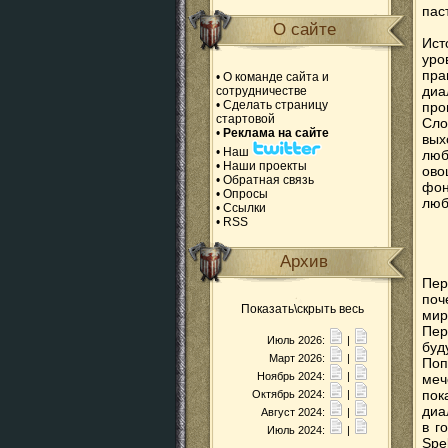
пас
О сайте
Ист
уро
пра
•
О команде сайта и
диа
сотрудничестве
•
Сделать страницу
про
стартовой
Сло
•
Реклама на сайте
вых
•
Наш
люб
•
Наши проекты
ово
•
Обратная связь
фон
•
Опросы
люб
•
Ссылки
•
RSS
Архив
Пер
поч
Показать\скрыть весь
мир
Пер
Июль 2026:
|
буд
Март 2026:
|
Поп
Ноябрь 2024:
|
меч
пок
Октябрь 2024:
|
диа
Август 2024:
|
в г
Июль 2024:
|
Spe