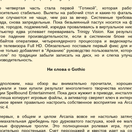
о четвертая часть стала первой “Готикой”, которая рабо
осительно стабильно. Вылеты на рабочий стол и какие-то фатал
ки случаются не чаще, чем раз за вечер. Системные требова
вда, снова запредельные. Пока безымянный пастух носится на 
ов, городов, подземелий, изредка проваливаясь в виртуальное ник
пьютер едва успевает переваривать Trinigy Vision. Как результ
тое падение производительности, если в системном блоке н
абайтов оперативки, четырехядерного процессора и видеокарт
е телевизора Full HD. Обязательно поставьте первый фикс для и
не только добавляет в “Арканию” руководство пользователя, котор
елле” по традиции забыли записать на диск, но и слегка улуч
изводительность.
Ни слова о Gothic
дположим, наш обзор вы внимательно прочитали, хороше
умали и таки купили результат многолетнего творчества коллек
дии Spellbound Entertainment. Пока диск жужжит в приводе, инсталл
спеша копирует игровые файлы, а активатор сверяет ключ в интер
амое время правильно настроить собственное восприятие на Arca
ic 4.
первых, в общем и целом Arcania вовсе не настолько затян
омахательная дребедень про дурковатого пастушка, коей ее ма
ные форумные тролли. Это полноценная ролевая игра, пус
осительно простенькая. Счет персонажей и квестов идет на со