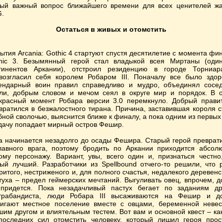
ый важный вопрос ближайшего времени для всех ценителей ж
.
Остаться в живых и отомстить
ытия Arcania: Gothic 4 стартуют спустя десятилетие с момента фи
hic 3. Безымянный герой стал владыкой всея Миртаны (оди
тинентов Аркании), отстроил резиденцию в городе Торниа
возгласил себя королем Робаром III. Поначалу все было здор
ендарный воин правил справедливо и мудро, объединял сосе
ли, добрым словом и мечом сеял в округе мир и порядок. В 
красный момент Робара версии 3.0 перемкнуло. Добрый прави
вратился в безжалостного тирана. Причина, заставившая короля с
бной сволочью, выяснится ближе к финалу, а пока одним из первых
дачу попадает мирный остров Фешир.
а начинается незадолго до осады Фешира. Старый герой преврат
лавного врага, поэтому бродить по Аркании приходится абсол
ому персонажу. Вариант, увы, всего один и, признаться честно
ый лучший. Разработчики из Spellbound отчего-то решили, что 
ритого, нестриженого и, для полного счастья, недалекого деревенс
туха – предел геймерских мечтаний. Выгуливать овец, впрочем, д
придется. Пока незадачливый пастух бегает по заданиям др
трабандиста, люди Робара III высаживаются на Фешир и д
игают местное поселение вместе с овцами, беременной невес
шим другом и влиятельным тестем. Вот вам и основной квест – ка
последних сил отомстить человеку, который лишил героя прос