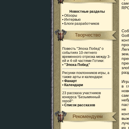
сам
RPG
Новостные разделы
•
Обзоры
•
Интервью
•
Блоги разработчиков
Соб
Творчество
Got
кон
про
Повесть "Эпоха Побед" о
Лег
событиях 10-летнего
зем
временного отрезка между 3-
пре
ей и 4-ой частями Готики:
пре
•
"Эпоха Побед"
зло
раз
Рисунки поклонников игры, а
также арты и календари:
•
Фанарт
Игр
•
Календари
в г
нов
23 рассказа участников
сам
конкурса "Безымянный
неб
герой":
пас
•
Список рассказов
не 
кон
Рекомендуем
выж
луч
из 