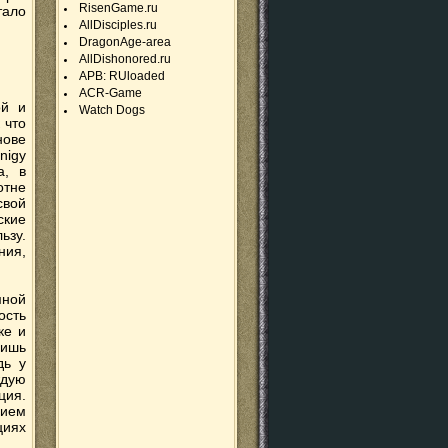
RisenGame.ru
тало
AllDisciples.ru
DragonAge-area
AllDishonored.ru
APB: RUloaded
ACR-Game
ой и
Watch Dogs
 что
нове
nigy
a, в
отне
свой
ские
ьзу.
ния,
мной
ость
ке и
лишь
дь у
ждую
ция.
дием
циях