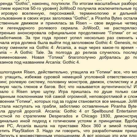
бренда “Gothic”, наконец, поутихли. По итогам масштабных разборо
стием юристов 50-го уровня) JoWooD получила исключительные п
игровую вселенную, персонажей, терминологию и дальне
ользование в своих играх заголовка “Gothic”, а Piranha Bytes остала
ственным движком и принялась за Risen – свое виденье четве
ти легендарного ролевого сериала. JoWooD, не растеряла
тренько анонсировала официальное продолжение “Готики” от н
работчиков. За три года проект успел несколько раз сменить 
чала игра должна была выйти под заголовком Gothic 4: Genesis, п
еску сменили на Gothic 4: Arcania, а еще через какое-то время 
ania – A Gothic Tale. За полгода до релиза случилось после
еименование. Новая “Готика” благополучно добралась до п
азинов под названием Arcania: Gothic 4.
шлогодняя Risen, действительно, утащила из “Готики” все, что м
о утащить, избежав суровой немецкой уголовной ответственнос
тинг, ролевую систему, половину монстров, движок, стилистику и 
иную часть глюков и багов. Вот, что называется аутентичность! И
рало с Risen злую шутку. Игра пришлась по душе только с
данным поклонникам той самой огромной, неповоротливой и сло
своении “Готики”, которых год за годом становится все меньше. Jo
стала наступать на грабли, заботливо оставленные Piranha Byte
ла другой дорогой. Arcania: Gothic 4 от Spellbound Entertainm
естной по стратегиям Desperados и Chicago 1930, демонстри
динально иной подход к готическим устоям и принципам. Вдоба
ме PC, Arcania вышла на приставке Xbox 360 и зимой плани
етить PlayStation 3. Надо ли говорить, что разработчикам приш
бегнуть к множественным упрощениям. А вот хорошо это или пло