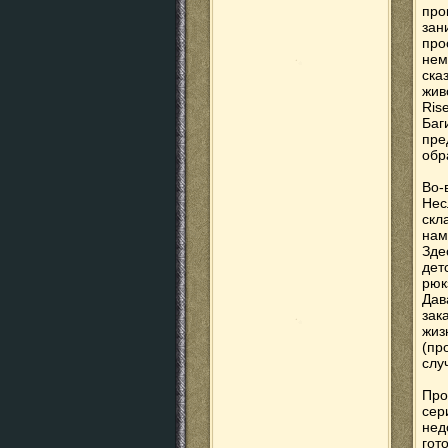
про
зан
про
нем
ск
жив
Ris
Баг
пре
обр
Во-
Нес
скл
нам
Зде
дет
рюк
Дав
зак
жиз
(пр
слу
Про
сер
нед
гот