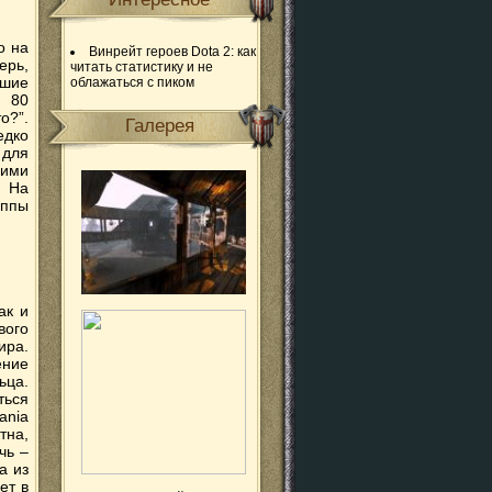
о на
Винрейт героев Dota 2: как
ерь,
читать статистику и не
йшие
облажаться с пиком
а 80
о?”.
Галерея
едко
 для
щими
. На
уппы
ак и
вого
ира.
ение
ьца.
ться
ania
тна,
чь –
а из
ет в