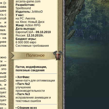
arcania-game.com
к (с
Разработчик:
рава
Spellbound
йшее
Издатель:
JoWooD
сь с
У нас:
ртой
на PC:
Акелла
сь и
на Xbox:
Новый Диск
Жанр:
Action RPG
овых
Дата выхода:
имя.
Европа/США -
09.10.2010
отом
Россия:
12.10.2010г.
– на
Бюджет игры:
днее
6 000 000 евро
олок
Системные требования
Полезное
ожно
ти –
даже
Патчи, модификации,
 это
полезные сведения
амым
жной
•
ХотФикс
WooD
мини-патч для оптимизации
•
Патч №2
s, и
улучшение
ent,
производительности
рует
•
Патч №3
вок,
исправление анимации и
рует
текстовых ошибок
лось
хо –
•
Сборник всех