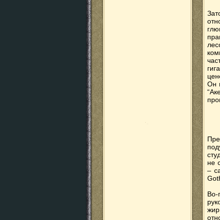
Зат
отн
глю
пра
лес
ком
час
гиг
цен
Он 
“Ак
про
Пре
под
сту
не 
– с
Goth
Во-
рук
жир
отн