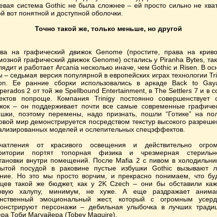
евая система Gothic не была сложнее – ей просто сильно не хва
ой вот понятной и доступной оболочки.
Точно такой же, только меньше, но другой
ва на графический движок Genome (простите, права на крив
мозной графический движок Genome) остались у Piranha Bytes, так
лядит и работает Arcania несколько иначе, чем Gothic и Risen. В ос
ы – седьмая версия популярной в европейских играх технологии Tri
ion. Ее ранние сборки использовались в аркаде Back to Gay
perados 2 от той же Spellbound Entertainment, в The Settlers 7 и в с
ектов попроще. Компания Trinigy постоянно совершенствует 
жок – он поддерживает почти все самые современные графиче
шки, поэтому перемены, надо признать, пошли “Готике” на пол
овой мир демонстрируется посредством текстур высокого разреше
ализированных моделей и ослепительных спецэффектов.
чатления от красивого освещения и действительно огро
ритории портят топорная физика и чрезмерная стерильн
тановки внутри помещений. После Mafia 2 с пивом в холодильни
ытой посудой в раковине пустые избушки Gothic вызывают 
ние. Но это мы просто ворчим, и прекрасно понимаем, что бу
цев такой же бюджет, как у 2K Czech – они бы обставили ка
овую халупу, минимум, не хуже. А еще раздражает анима
нственный эмоциональный жест, который с огромным усер
онстрируют персонажи – дебильная улыбочка в лучших тради
ера Тоби Магуайера (Tobey Maguire).