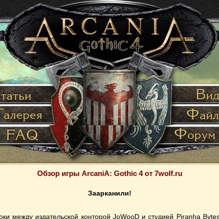
Обзор игры ArcaniA: Gothic 4 от 7wolf.ru
Заарканили!
оки между издательской конторой JoWooD и студией Piranha Bytes