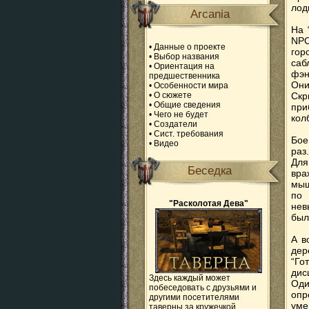
лод
Arcania
На 
NPC
•
Данные о проекте
гор
•
Выбор названия
саб
•
Ориентация на
фэн
предшественника
Они
•
Особенности мира
•
О сюжете
Скр
•
Общие сведения
при
•
Чего не будет
кол
•
Создатели
•
Сист. требования
Бое
•
Видео
раз
Для
Беседка
вра
мыш
по 
"Расколотая Дева"
нев
был
А в
дер
“Го
дис
Здесь каждый может
Оди
побеседовать с друзьями и
опр
другими посетителями
уме
таверны за кружечкой