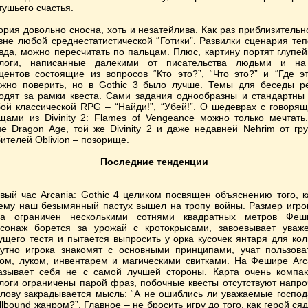
тушьего счастья.
ория довольно сносна, хоть и незатейлива. Как раз приблизительн
вне любой среднестатистической “Готики”. Развилки сценария теп
вда, можно пересчитать по пальцам. Плюс, картину портят глупе
логи, написанные далекими от писательства людьми и н
центов состоящие из вопросов “Кто это?”, “Что это?” и “Где эт
жно поверить, но в Gothic 3 было лучше. Темы для беседы р
одят за рамки квеста. Сами задания однообразны и стандартны
ой классической RPG – “Найди!”, “Убей!”. О шедеврах с говоря
щами из Divinity 2: Flames of Vengeance можно только мечтать
е Dragon Age, той же Divinity 2 и даже недавней Nehrim от гр
ителей Oblivion – позорище.
Последние тенденции
вый час Arcania: Gothic 4 целиком посвящен объяснению того, к
ему наш безымянный пастух вышел на тропу войны. Размер игро
а ограничен несколькими сотнями квадратных метров Феш
сонаж борется за урожай с кротокрысами, завоевывает уваж
ущего тестя и пытается выпросить у орка кусочек янтаря для кол
утно игрока знакомят с основными принципами, учат пользова
ом, луком, инвентарем и магическими свитками. На Фешире Arc
азывает себя не с самой лучшей стороны. Карта очень компак
логи ограничены парой фраз, побочные квесты отсутствуют напро
олову закрадывается мысль: “А не ошиблись ли уважаемые господ
llbound жанром?”. Главное – не бросить игру до того, как герой сяд