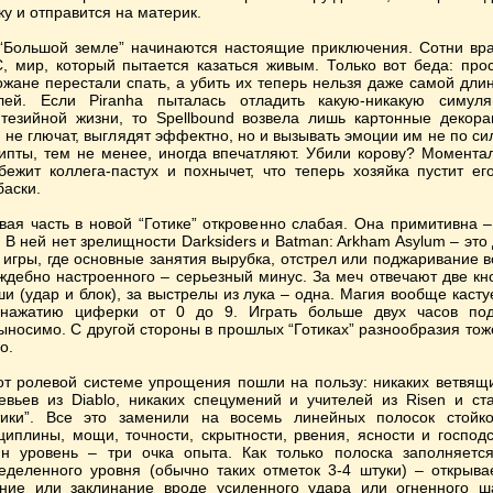
ку и отправится на материк.
“Большой земле” начинаются настоящие приключения. Сотни вра
, мир, который пытается казаться живым. Только вот беда: про
ожане перестали спать, а убить их теперь нельзя даже самой дли
лей. Если Piranha пыталась отладить какую-никакую симул
тезийной жизни, то Spellbound возвела лишь картонные декора
 не глючат, выглядят эффектно, но и вызывать эмоции им не по си
ипты, тем не менее, иногда впечатляют. Убили корову? Момента
бежит коллега-пастух и похнычет, что теперь хозяйка пустит ег
баски.
вая часть в новой “Готике” откровенно слабая. Она примитивна –
. В ней нет зрелищности Darksiders и Batman: Arkham Asylum – это 
 игры, где основные занятия вырубка, отстрел или поджаривание в
ждебно настроенного – серьезный минус. За меч отвечают две кн
и (удар и блок), за выстрелы из лука – одна. Магия вообще касту
нажатию циферки от 0 до 9. Играть больше двух часов по
ыносимо. С другой стороны в прошлых “Готиках” разнообразия тож
о.
от ролевой системе упрощения пошли на пользу: никаких ветвящ
евьев из Diablo, никаких спецумений и учителей из Risen и ст
тики”. Все это заменили на восемь линейных полосок стойко
циплины, мощи, точности, скрытности, рвения, ясности и господс
н уровень – три очка опыта. Как только полоска заполняетс
еделенного уровня (обычно таких отметок 3-4 штуки) – открыва
ние или заклинание вроде усиленного удара или огненного ш