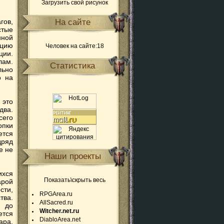
Загрузить свой рисунок
гов,
На сайте
стые
нной
яцию
Человек на сайте:18
ции.
лам.
Статистика
льно
о на
 это
два.
сего
опки
ется
дряд
е не
Наши проекты
ихся
Показать\скрыть весь
арой
сти,
RPGArea.ru
тва.
AllSacred.ru
я до
Witcher.net.ru
ется
DiabloArea.net
ара.