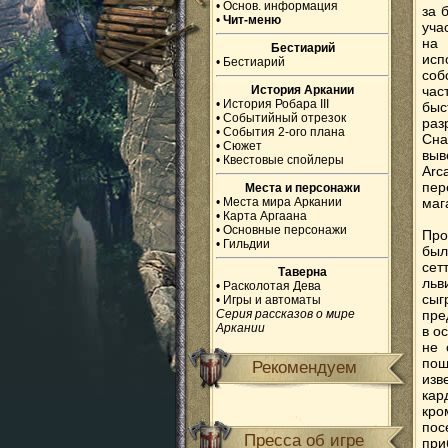
•
Основ. информация
за 
•
Чит-меню
уча
на 
Бестиарий
исп
•
Бестиарий
соб
История Аркании
час
•
История Робара III
быс
•
Событийный отрезок
раз
•
События 2-ого плана
Сна
•
Сюжет
выв
•
Квестовые спойлеры
Arc
пер
Места и персонажи
•
Места мира Аркании
маг
•
Карта Аргаана
•
Основные персонажи
Про
•
Гильдии
был
сет
Таверна
льв
•
Расколотая Дева
сыг
•
Игры и автоматы
Серия рассказов о мире
пре
Аркании
в о
не 
пош
Рекомендуем
изв
кар
кро
пос
Пресса об игре
при