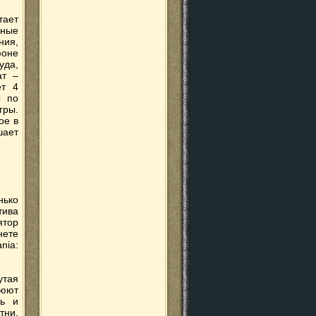
тает
ьные
ния,
фоне
уда,
ат –
ет 4
ы по
гры.
ое в
шает
нько
тива
ятор
нете
nia:
утая
люют
ть и
тни,