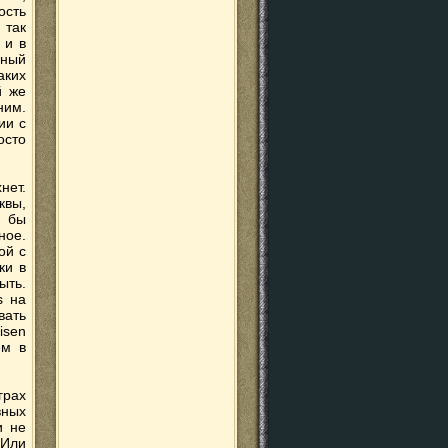
ость
 так
 и в
мный
ких
й же
ним.
ии с
осто
нет.
квы,
к бы
ное.
ой с
ки в
ыть.
s на
вать
isen
ем в
грах
вных
и не
 Или