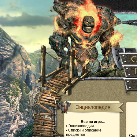
Энциклопедия
Все по игре...
•
Энциклопедия
•
Списки и описание
предметов
Скл