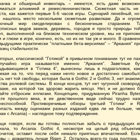
качка и обширный инвентарь – имеются, есть даже возможн
иматься алхимией и ремесленничеством. Сюжетная часть не
ста, как кажется первые 5-6 часов игры. Сценарий линейный, но
 нашлось место нескольким сюжетным развилкам. Да и огро
азочный мир смоделирован с бесконечным старанием. Та
описных видов замков, деревень, городов и просто природы то
en, выполненной на близком техническом уровне, мы не припом
и и глюки в игре, конечно, есть, но их не так уж и много. В сравнен
дыдущими практически “платными бета-версиями” – “Аркания” пр
азец стабильности.
вторых, классической “Готикой” в привычном понимании тут не пах
лучайно игра называется именно “Аркания”. Заветные бу
адывающиеся в “Готика 4”, вынесены лишь в подзаголовок, ка
екая на то, что перед нами нечто новое и достаточно самобыт
сь нет той свободы, которая была в Gothic 2 и Gothic 3, нет знаком
ства ролевой системы. В конце концов, тут нет чугунной сковород
заке, на которой так здорово жарить мясцо. Нет, и не должно б
айте отбросим иллюзии. Концепцию, придуманную Piranha Byte
ате прошлого века, в ее девственном виде сейчас трудно наз
неспособной. Противоречивые обзоры третьей “Готики” и R
опасть между оценками разных изданий едва ли не больше, ч
чае с Arcania) – наглядное тому подтверждение.
ще говоря, если вы готовы полностью забыть о предыдущих и
иала, то Arcania: Gothic 4, несмотря на целый ряд объекти
очетов, оставит после себя немало приятных впечатлений. Есл
овы – дождитесь лучше Risen 2. Осталось всего-то года полтора.