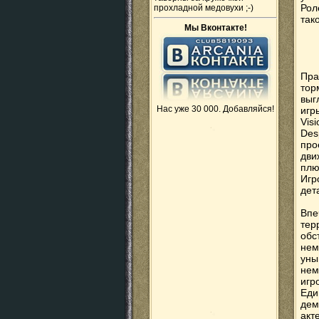
Рол
прохладной медовухи ;-)
так
Мы Вконтакте!
Пра
тор
выг
Нас уже 30 000. Добавляйся!
игр
Vis
Des
про
дви
плю
Игр
дет
Впе
тер
обс
нем
уны
нем
игр
Еди
дем
акт