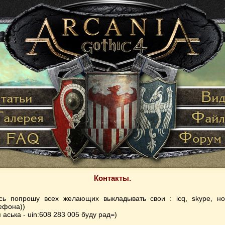
Контакты.
сь попрошу всех желающих выкладывать свои : icq, skype, н
ефона))
 аська - uin:608 283 005 буду рад=)