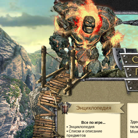
Энциклопедия
Зде
Все по игре...
тел
•
Энциклопедия
•
Списки и описание
Моя
предметов