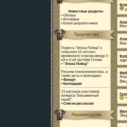
Все
д
Новостные разделы
•
Обзоры
•
Интервью
Assa
•
Блоги разработчиков
Mar
Творчество
Assa
Mar
Повесть "Эпоха Побед" о
событиях 10-летнего
временного отрезка между 3-
Все
адр
ей и 4-ой частями Готики:
•
"Эпоха Побед"
Рисунки поклонников игры, а
Mari
также арты и календари:
Ass
•
Фанарт
Вво
•
Календари
23 рассказа участников
Feom
конкурса "Безымянный
"
герой":
•
Список рассказов
Max
Рекомендуем
Sky