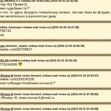
kys
(MONOLYT1 собака ukr точка net) [2010-10-25 15:35:29]
тер Ли) Привет))
ими судьбами тут?
и что, то здесь флудить помаленьку можно, так-как тема во флудке,
-же желательно в расколотую деву.
nikita_krasnoper собака mail точка ru) [2010-10-25 16:47:28]
795741
ка)
mage
(dumitro_stepan собака mail точка ru) [2010-11-04 19:56:39]
ntakte.ru/id28709827
ERLAN
(takkkul собака mail точка ru) [2011-01-21 10:35:18]
770244595
 Rhobar III
(www точка Vovvan1 собака mail точка ru) [2012-01-24 10:53:37]
ntakte.ru/id159150105
mail.ru/#page=/mail/www.vovvan1/?
 Rhobar III
(www точка Vovvan1 собака mail точка ru) [2012-04-11 07:28:00]
g Rhobar III, www.vovvan1@mail.ru
 Rhobar III
(www точка Vovvan1 собака mail точка ru) [2012-04-11 07:29:08]