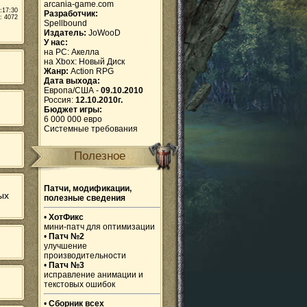
arcania-game.com
:17:30
Разработчик:
: 4072
Spellbound
Издатель:
JoWooD
У нас:
на PC:
Акелла
на Xbox:
Новый Диск
Жанр:
Action RPG
Дата выхода:
Европа/США -
09.10.2010
Россия:
12.10.2010г.
Бюджет игры:
6 000 000 евро
Системные требования
Полезное
Патчи, модификации,
ых
полезные сведения
•
ХотФикс
мини-патч для оптимизации
•
Патч №2
улучшение
производительности
•
Патч №3
исправление анимации и
текстовых ошибок
•
Сборник всех