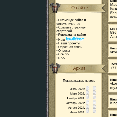
Mari
Мас
О сайте
Как
Есл
всё
•
О команде сайта и
сотрудничестве
•
Сделать страницу
Lee
(
стартовой
596
•
Реклама на сайте
Ась
•
Наш
•
Наши проекты
•
Обратная связь
fire
•
Опросы
vko
•
Ссылки
•
RSS
TAM
Архив
+77
King
Показать\скрыть весь
vko
my.
Июль 2026:
|
Март 2026:
|
Ноябрь 2024:
|
King
Kin
Октябрь 2024:
|
Август 2024:
|
Июль 2024:
|
King