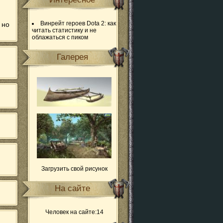
Винрейт героев Dota 2: как
 но
читать статистику и не
облажаться с пиком
Галерея
Загрузить свой рисунок
На сайте
Человек на сайте:14