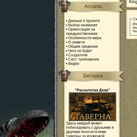
Kin
Arcania
С
•
Данные о проекте
Из
•
Выбор названия
по
•
Ориентация на
Чт
предшественника
•
Особенности мира
•
О сюжете
•
Общие сведения
•
Чего не будет
•
Создатели
•
Сист. требования
•
Видео
Беседка
"Расколотая Дева"
Здесь каждый может
побеседовать с друзьями и
другими посетителями
таверны за кружечкой