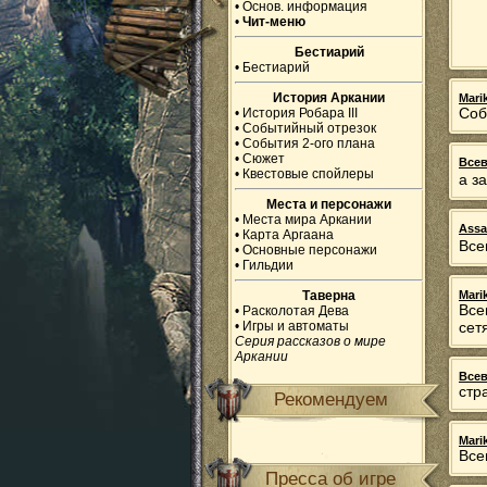
•
Основ. информация
•
Чит-меню
Бестиарий
•
Бестиарий
История Аркании
Mari
Соб
•
История Робара III
•
Событийный отрезок
•
События 2-ого плана
•
Сюжет
Все
•
Квестовые спойлеры
а з
Места и персонажи
•
Места мира Аркании
Assa
•
Карта Аргаана
Все
•
Основные персонажи
•
Гильдии
Таверна
Mari
Все
•
Расколотая Дева
•
Игры и автоматы
сет
Серия рассказов о мире
Аркании
Все
стра
Рекомендуем
Mari
Все
Пресса об игре