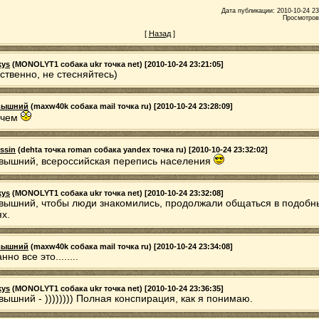
Дата публикации: 2010-10-24 23
Просмотров
[
Назад
]
kys
(MONOLYT1 собака ukr точка net) [2010-10-24 23:21:05]
ственно, не стесняйтесь)
вышний
(maxw40k собака mail точка ru) [2010-10-24 23:28:09]
ачем
ssin
(dehta точка roman собака yandex точка ru) [2010-10-24 23:32:02]
вышний, всероссийская перепись населения
kys
(MONOLYT1 собака ukr точка net) [2010-10-24 23:32:08]
вышний, чтобы люди знакомились, продолжали общаться в подобн
ях.
вышний
(maxw40k собака mail точка ru) [2010-10-24 23:34:08]
нно все это........
kys
(MONOLYT1 собака ukr точка net) [2010-10-24 23:36:35]
вышний - )))))))) Полная конспирация, как я понимаю.