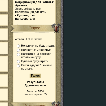
модификаций для Готики 4:
Аркания.
Здесь собраны все
модификации для игры.
•
Руководство
пользователя
Опрос
Arcania - Fall of Setarrif
Не куплю, но буду играть
Полностью игнорирую
Посмотрю на YouTube,
играть не буду
Куплю и буду играть
Какой аддон? Я ничего
не знаю.
Результаты
Другие опросы
Голосов: 5330
Комментариев : 55
Интересное