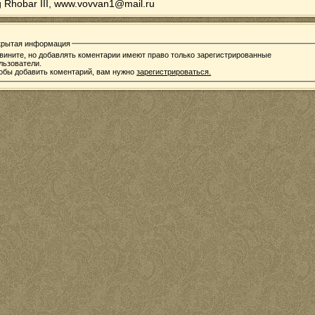
g Rhobar III, www.vovvan1@mail.ru
крытая информация
вините, но добавлять коментарии имеют право только зарегистрированные
льзователи.
обы добавить коментарий, вам нужно
зарегистрироваться.