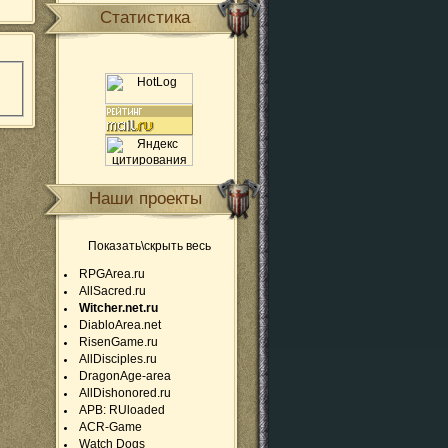
Статистика
Наши проекты
Показать\скрыть весь
RPGArea.ru
AllSacred.ru
Witcher.net.ru
DiabloArea.net
RisenGame.ru
AllDisciples.ru
DragonAge-area
AllDishonored.ru
APB: RUloaded
ACR-Game
Watch Dogs