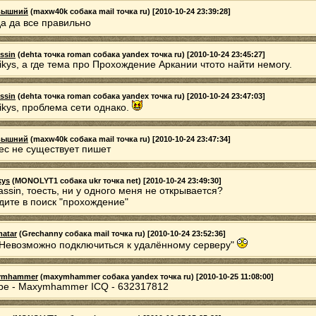
вышний
(maxw40k собака mail точка ru) [2010-10-24 23:39:28]
а да все правильно
ssin
(dehta точка roman собака yandex точка ru) [2010-10-24 23:45:27]
ikys, а где тема про Прохождение Аркании чтото найти немогу.
ssin
(dehta точка roman собака yandex точка ru) [2010-10-24 23:47:03]
ikys, проблема сети однако.
вышний
(maxw40k собака mail точка ru) [2010-10-24 23:47:34]
ес не существует пишет
kys
(MONOLYT1 собака ukr точка net) [2010-10-24 23:49:30]
assin, тоесть, ни у одного меня не открывается?
дите в поиск "прохождение"
atar
(Grechanny собака mail точка ru) [2010-10-24 23:52:36]
Невозможно подключиться к удалённому серверу"
ymhammer
(maxymhammer собака yandex точка ru) [2010-10-25 11:08:00]
pe - Maxymhammer ICQ - 632317812