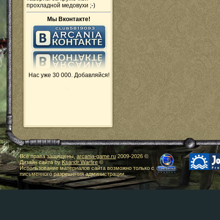
прохладной медовухи ;-)
Мы Вконтакте!
Нас уже 30 000. Добавляйся!
Все права защищены,
arcania-game.ru
2009-
2026 ©
Дизайн сайта by
Ksandr Warfire
©
Использование материалов сайта возможно только с
письменного разрешения администрации.