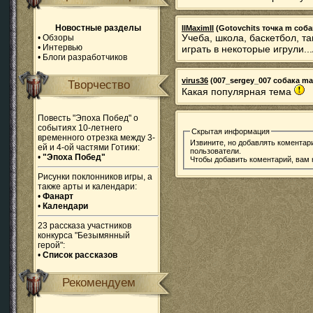
Новостные разделы
IIMaximII
(Gotovchits точка m собак
Учеба, школа, баскетбол, т
•
Обзоры
•
Интервью
играть в некоторые игрули..
•
Блоги разработчиков
virus36
(007_sergey_007 собака mail
Творчество
Какая популярная тема
Повесть "Эпоха Побед" о
событиях 10-летнего
Скрытая информация
временного отрезка между 3-
Извините, но добавлять коментар
ей и 4-ой частями Готики:
пользователи.
•
"Эпоха Побед"
Чтобы добавить коментарий, вам
Рисунки поклонников игры, а
также арты и календари:
•
Фанарт
•
Календари
23 рассказа участников
конкурса "Безымянный
герой":
•
Список рассказов
Рекомендуем