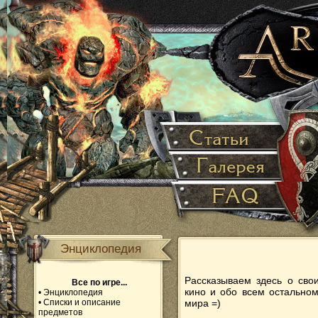
Энциклопедия
Рассказываем здесь о сво
Все по игре...
кино и обо всем остально
•
Энциклопедия
•
Списки и описание
мира =)
предметов