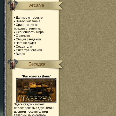
Arcania
•
Данные о проекте
•
Выбор названия
•
Ориентация на
предшественника
•
Особенности мира
•
О сюжете
•
Общие сведения
•
Чего не будет
•
Создатели
•
Сист. требования
•
Видео
Беседка
"Расколотая Дева"
Здесь каждый может
побеседовать с друзьями и
другими посетителями
таверны за кружечкой