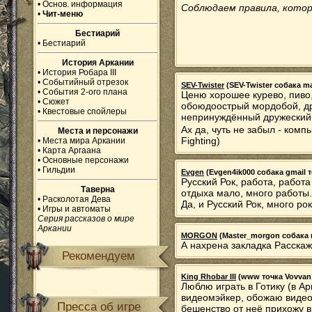
•
Основ. информация
Соблюдаем правила, котор
•
Чит-меню
Бестиарий
•
Бестиарий
История Аркании
•
История Робара III
•
Событийный отрезок
SEV-Twister
(SEV-Twister собака mai
•
События 2-ого плана
Ценю хорошее курево, пиво,
•
Сюжет
обоюдоострый мордобой, дра
•
Квестовые спойлеры
непринуждённый дружеский пи*
Ах да, чуть не забыл - ком
Места и персонажи
Fighting)
•
Места мира Аркании
•
Карта Аргаана
•
Основные персонажи
•
Гильдии
Evgen
(Evgen4ik000 собака gmail т
Русский Рок, работа, работа
Таверна
отдыха мало, много работы..
•
Расколотая Дева
Да, и Русский Рок, много рок
•
Игры и автоматы
Серия рассказов о мире
Аркании
MORGON
(Master_morgon собака ma
А нахрена закладка Расскаж
Рекомендуем
King Rhobar III
(www точка Vovvan1 
Люблю играть в Готику (в Арк
видеомэйкер, обожаю видеом
Пресса об игре
бешенство от неё прихожу в