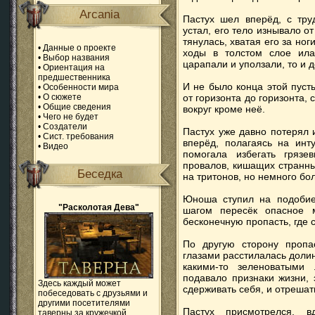
Arcania
Пастух шел вперёд, с тру
устал, его тело изнывало о
тянулась, хватая его за но
•
Данные о проекте
ходы в толстом слое ила
•
Выбор названия
царапали и уползали, то и 
•
Ориентация на
предшественника
И не было конца этой пуст
•
Особенности мира
•
О сюжете
от горизонта до горизонта, 
•
Общие сведения
вокруг кроме неё.
•
Чего не будет
•
Создатели
Пастух уже давно потерял 
•
Сист. требования
вперёд, полагаясь на инт
•
Видео
помогала избегать гряз
провалов, кишащих странн
Беседка
на тритонов, но немного бо
Юноша ступил на подобие
"Расколотая Дева"
шагом пересёк опасное м
бесконечную пропасть, где 
По другую сторону пропа
глазами расстилалась доли
какими-то зеленоватыми
подавало признаки жизни, 
Здесь каждый может
сдерживать себя, и отрешат
побеседовать с друзьями и
другими посетителями
Пастух присмотрелся, в
таверны за кружечкой