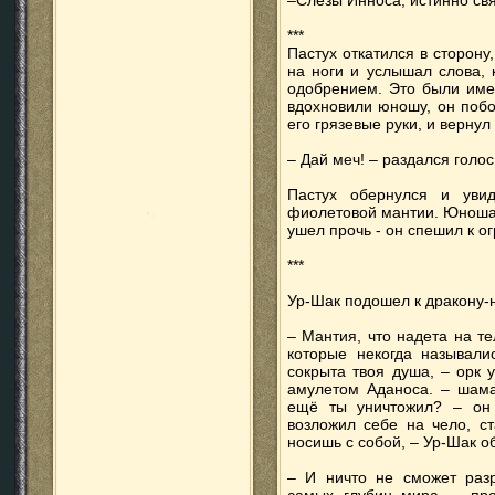
–Слёзы Инноса, истинно свя
***
Пастух откатился в сторону
на ноги и услышал слова, 
одобрением. Это были име
вдохновили юношу, он побо
его грязевые руки, и вернул
– Дай меч! – раздался голос
Пастух обернулся и уви
фиолетовой мантии. Юноша 
ушел прочь - он спешил к 
***
Ур-Шак подошел к дракону-
– Мантия, что надета на т
которые некогда называли
сокрыта твоя душа, – орк 
амулетом Аданоса. – шама
ещё ты уничтожил? – он
возложил себе на чело, ст
носишь с собой, – Ур-Шак о
– И ничто не сможет раз