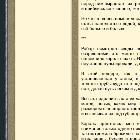
перед ним вырастает из гр
и приблизился к юноше, жел
Но что-то вновь поменялось
стала наполняться водой, 
всё больше и больше.
***
Робар осмотрел своды п
озаряющими это место п
напомнило королю шахты Н
неустанно пульсировали, да
В этой пещере, как и в
установленная у стены, в
толстые трубы куда-то в не
пол, делая путь легким и д
Вся эта идиллия заставлял
магов, новых, каких мир
размером с пещерного трол
и выпячивая из-под губ ост
Король приготовил меч и
внимание только одного орк
тактик громила бросился на
из-за спины булаву и попы