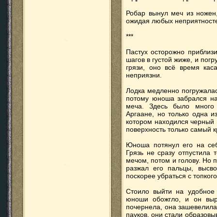
Робар вынул меч из ножен,
ожидая любых неприятностей
***
Пастух осторожно приблизи
шагов в густой жиже, и погр
грязи, оно всё время кас
неприязни.
Лодка медленно погружалас
потому юноша забрался на
меча. Здесь было много
Аргаане, но только одна и
котором находился черный м
поверхность только самый к
Юноша потянул его на себ
Грязь не сразу отпустила 
мечом, потом и голову. Но п
разжал его пальцы, высво
поскорее убраться с топкого
Стоило выйти на удобное 
юноши обожгло, и он выро
почернела, она зашевелила
пауков, они стали образовыв