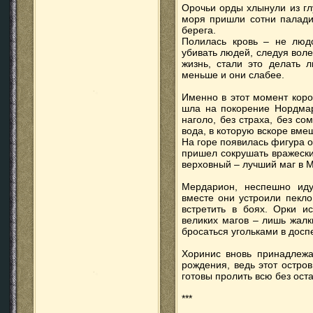
Орочьи орды хлынули из гл
моря пришли сотни паладин
берега.
Полилась кровь – не людс
убивать людей, следуя воле
жизнь, стали это делать л
меньше и они слабее.
Именно в этот момент коро
шла на покорение Нордмар
наголо, без страха, без с
вода, в которую вскоре вме
На горе появилась фигура о
пришел сокрушать вражеские
верховный – лучший маг в М
Мердарион, неспешно иду
вместе они устроили пекло
встретить в боях. Орки 
великих магов – лишь жалк
бросаться угольками в досп
Хоринис вновь принадлежа
рождения, ведь этот остро
готовы пролить всю без ост
***