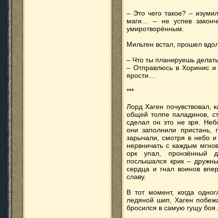
– Это чего такое? – изуми
маги… – не успев закончи
умиротворённым.
Мильтен встал, прошел вдол
– Что ты планируешь делать
– Отправлюсь в Хоринис и 
ярости…
***
Лорд Хаген почувствовал, к
общей толпе паладинов, ст
сделал он это не зря. Неб
они заполнили пристань, 
зарычали, смотря в небо и
нервничать с каждым мгно
орк упал, пронзённый д
послышался крик – дружны
сердца и гнал воинов впе
славу.
В тот момент, когда одно
ледяной шип, Хаген побежа
бросился в самую гущу боя.