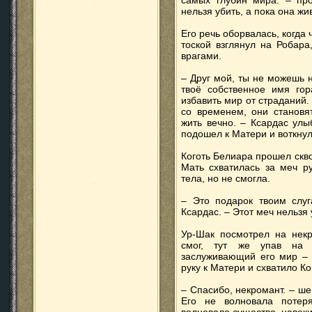
самых глубин мира. – про
нельзя убить, а пока она жи
Его речь оборвалась, когда
тоской взглянул на Робар
врагами.
– Друг мой, ты не можешь н
твоё собственное имя го
избавить мир от страданий.
со временем, они становя
жить вечно. – Ксардас улы
подошел к Матери и воткнул
Коготь Белиара прошел скво
Мать схватилась за меч р
тела, но не смогла.
– Это подарок твоим слуг
Ксардас. – Этот меч нельзя 
Ур-Шак посмотрел на некр
смог, тут же упав на 
заслуживающий его мир – 
руку к Матери и схватило Ко
– Спасибо, некромант. – ше
Его не волновала потер