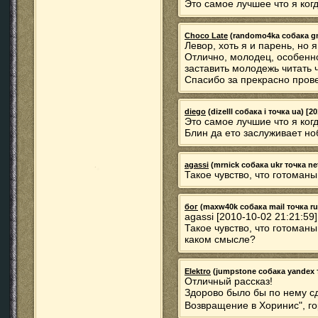
Это самое лучшее что я когд
Choco Late
(randomo4ka собака gma
Левор, хоть я и парень, но я
Отлично, молодец, особенно
заставить молодежь читать 
Спасибо за прекрасно пров
diego
(dizelll собака i точка ua) [2
Это самое лучшие что я ког
Блин да ето заслуживает но
agassi
(mrnick собака ukr точка net
Такое чувство, что готоманы
бог
(maxw40k собака mail точка ru)
agassi [2010-10-02 21:21:59]
Такое чувство, что готоманы
каком смысле?
EIektro
(jumpstone собака yandex то
Отличный рассказ!
Здорово было бы по нему сде
Возвращение в Хоринис", го