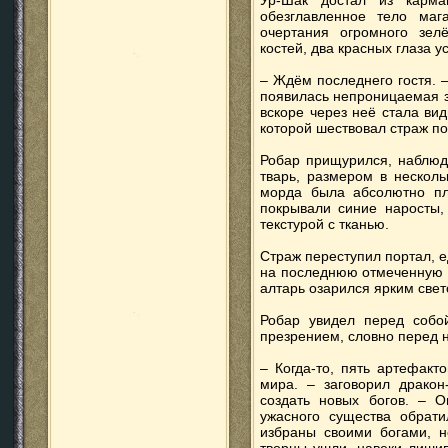
Ур-Шак достал из карма
обезглавленное тело маг
очертания огромного зелё
костей, два красных глаза у
– Ждём последнего гостя. –
появилась непроницаемая з
вскоре через неё стала ви
которой шествовал страж по
Робар прищурился, наблюда
тварь, размером в нескол
морда была абсолютно пло
покрывали синие наросты,
текстурой с тканью.
Страж переступил портал, е
на последнюю отмеченную п
алтарь озарился ярким свет
Робар увидел перед собо
презрением, словно перед н
– Когда-то, пять артефакт
мира. – заговорил дракон
создать новых богов. – О
ужасного существа обрат
избраны своими богами, н