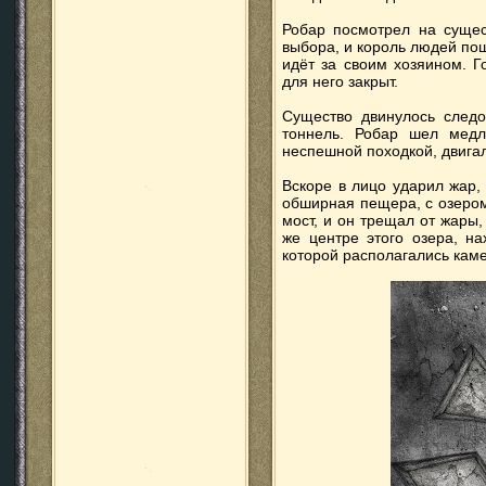
Робар посмотрел на сущест
выбора, и король людей по
идёт за своим хозяином. Г
для него закрыт.
Существо двинулось следо
тоннель. Робар шел медле
неспешной походкой, двига
Вскоре в лицо ударил жар,
обширная пещера, с озеро
мост, и он трещал от жары
же центре этого озера, н
которой располагались кам