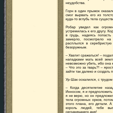
неудобства.
Горн в один прыжок оказал
смог вырвать его из толст
куда-то вглубь тела существ
Робар увидел как огром
устремилась к его другу. Ко
в грудь, надеясь попасть
замерло, посмотрело на
расплылся в серебристую 
безоружным.
– Хватит сражаться! – пода
нападками мать всей земл
невозможно убить, ибо она е
– Что это за тварь?! – ярос
зайти так далеко и создать 
Ур-Шак оскалился, с трудом
– Когда десятилетие наз
Инносом, я и предположить н
я не верю, но он предложи
тела огромных орков, пото
этого плана, его детали. А
король людей, тебе вы
сегодняшнего дня!