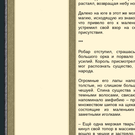
растаял, возвращая небу н
Далеко на юге в этот же м
магию, исходящую из знако
что привело его к мален
устремил свой взор на се
присутствия.
***
Робар отступил, страшас
большого орка и порвало 
усилий. Король присмотрел
мог распознать существо,
народа.
Огромные его лапы напо
толстые, но слишком боль
чешуей. Спина существа и
темными волосами, свиса
напоминало амфибию – прод
множеством шипов на щеках
состоящие из маленьки
заметными иголками.
– Ещё одна мерзкая тварь?
кинул свой топор в массив
вошло в чешуи и застряло,