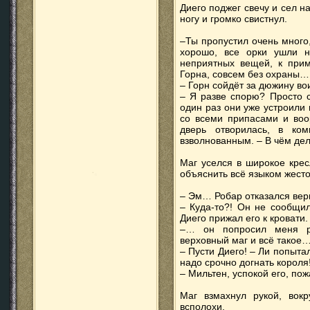
Диего поджег свечу и сел н
ногу и громко свистнул.
–Ты пропустил очень много,
хорошо, все орки ушли н
неприятных вещей, к прим
Горна, совсем без охраны…
– Горн сойдёт за дюжину вои
– Я разве спорю? Просто с
один раз они уже устроили
со всеми припасами и воо
дверь отворилась, в ко
взволнованным. – В чём дело
Маг уселся в широкое крес
объяснить всё языком жесто
– Эм… Робар отказался вер
– Куда-то?! Он не сообщил
Диего прижал его к кровати.
–… он попросил меня ра
верховный маг и всё такое
– Пусти Диего! – Ли попытал
надо срочно догнать короля
– Мильтен, успокой его, пож
Маг взмахнул рукой, вокр
всполохи.