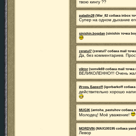
твою кингу ??
paladin28
(War_82 собака inbox точк
Супер на одном дыхание ег
sinishin.bogdan
(sinishin точка bo
zeratul7
(zeratul7 собака mail точка
Да, без комментариев. Прос
viktor
(sonvik69 собака mail точка r
ВЕЛИКОЛЕННО!!! Очень жаль
Игорь Баркoff
(igorbarkoff собака 
действительно хорошо нап
MUGIK
(antoha_pastuhov собака mai
Молодец! Моё уважение!
MORDVIN
(MAX100195 собака yandex
Левор