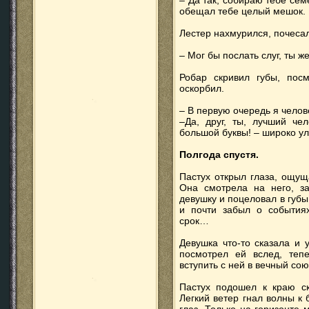
– Да так, собираю тебе сем
обещал тебе целый мешок. 
Лестер нахмурился, почеса
– Мог бы послать слуг, ты же
Робар скривил губы, посм
оскорбил.
– В первую очередь я челов
–Да, друг, ты, лучший чел
большой буквы! – широко ул
Полгода спустя.
Пастух открыл глаза, ощущ
Она смотрела на него, з
девушку и поцеловал в губы
и почти забыл о событиях
срок…
Девушка что-то сказала и 
посмотрел ей вслед, теп
вступить с ней в вечный сою
Пастух подошел к краю ск
Легкий ветер гнал волны к