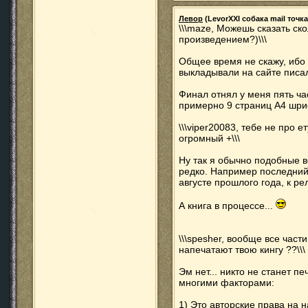
Левор
(LevorXXI собака mail точка 
\\\maze, Можешь сказать ск
произведением?)\\\
Общее время не скажу, ибо 
выкладывали на сайте писал
Финал отнял у меня пять ча
примерно 9 страниц A4 шри
\\\viper20083, тебе не про е
огромный +\\\
Ну так я обычно подобные в
редко. Например последний
августе прошлого года, к ре
А книга в процессе...
\\\spesher, вообще все част
напечатают твою кингу ??\\\
Эм нет... никто не станет п
многими факторами:
1) Это авторские права на 