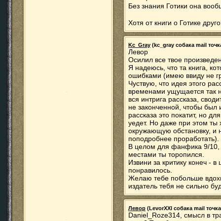
Без знания Готики она воо
Хотя от книги о Готике друг
Kc_Gray
(kc_gray собака mail точка
Левор
Осилил все твое произведени
Я надеюсь, что та книга, к
ошибками (имею ввиду не гр
Чуствую, что идея этого рас
временами ущущается так н
вся интрига рассказа, своди
не законченной, чтобы был 
рассказа это покатит, но дл
уедет. Но даже при этом т
окружающую обстановку, и н
поподробнее проработать).
В целом для фанфика 9/10, 
местами ты торопился.
Извини за критику конеч - в
понравилось.
Желаю тебе побольше вдохн
издатель тебя не сильно буд
Левор
(LevorXXI собака mail точка 
Daniel_Roze314, смысл в тр