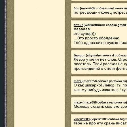
бог
(maxw40k собака mail точка ru)
потресающий конец потрес
arthur
(workarthuron собака gmail 
Ааааааа
это супер)))
...Это просто оболденно
Тебе однозначно нужно писат
Балрог
(shymaher точка d собака ma
Левор у меня нет слов. Огр
писатель. Твой рассказ не 
произвидений в стили фент
maze
(maze358 собака ya точка ru) 
О как шикарно! Левор, ты п
какому нибудь издателю! ку
maze
(maze358 собака ya точка ru) 
Можешь сказать сколько вр
viper20083
(viper20083 собака bigmi
тебе не про ету срань писат