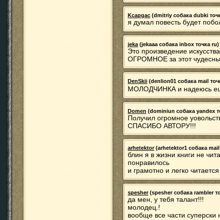
Kcapgac
(dmitriy собака dubki точк
я думал повесть будет побо
jeka
(jekaaa собака inbox точка ru) 
Это произведение искусств
ОГРОМНОЕ за этот чудесный
DenSkii
(denlion01 собака mail точк
МОЛОДЧИНКА и надеюсь ещ
Domen
(dominiun собака yandex точ
Получил огромное уовольст
СПАСИБО АВТОРУ!!!
arhetektor
(arhetektor1 собака mail 
блин я в жизни книги не чит
понравилось
и грамотно и легко читает
spesher
(spesher собака rambler то
да мен, у тебя талант!!!
молодец.!
вообще все части суперски 