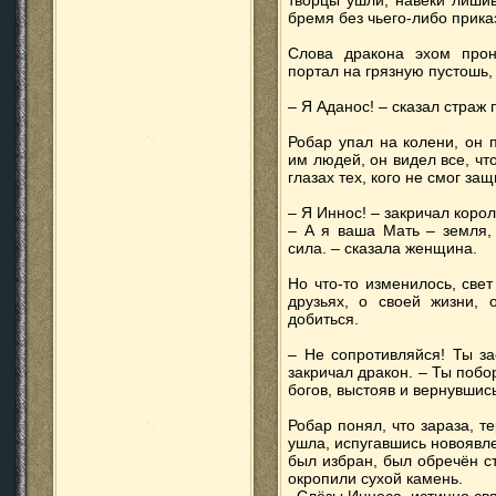
творцы ушли, навеки лиши
бремя без чьего-либо прика
Слова дракона эхом прон
портал на грязную пустошь
– Я Аданос! – сказал страж 
Робар упал на колени, он 
им людей, он видел все, чт
глазах тех, кого не смог защ
– Я Иннос! – закричал корол
– А я ваша Мать – земля,
сила. – сказала женщина.
Но что-то изменилось, свет
друзьях, о своей жизни, 
добиться.
– Не сопротивляйся! Ты за
закричал дракон. – Ты побо
богов, выстояв и вернувшись
Робар понял, что зараза, т
ушла, испугавшись новоявле
был избран, был обречён ст
окропили сухой камень.