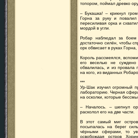
топором, поймал древко ору
– Букашка! – крикнул гром
Горна за руку и повалил
пересиливая орка и схватил
мордой в угли.
Робар наблюдал за боем 
достаточно силён, чтобы сп
орк обвисает в руках Горна,
Король рассмеялся, вспоми
его веселью не суждено
обвалилась, и из провала 
на кого, из виданных Роба
***
Ур-Шак изучил огромный п
лабораторию. Черная сфера
на осколки, которые бессм
– Началось. – шепнул ор
расколол его на две части.
В этот самый миг остров
посыпалась на берег сил
чёрными сферами, то ув
освобождая остров Хорин