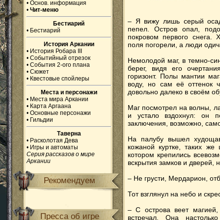
•
Основ. информация
•
Чит-меню
– Я вижу лишь серый оса
Бестиарий
пепел. Остров опал, подо
•
Бестиарий
покровом первого снега. 
История Аркании
поля погорели, а люди оди
•
История Робара III
•
Событийный отрезок
Немолодой маг, в темно-си
•
События 2-ого плана
берег, видя его очерта
•
Сюжет
горизонт. Полы мантии ма
•
Квестовые спойлеры
воду, но сам её оттенок 
довольно далеко в своём об
Места и персонажи
•
Места мира Аркании
•
Карта Аргаана
Маг посмотрел на волны, л
•
Основные персонажи
и устало вздохнул: он 
•
Гильдии
заключения, возможно, само
Таверна
На палубу вышел худощав
•
Расколотая Дева
кожаной куртке, таких же
•
Игры и автоматы
Серия рассказов о мире
котором крепились всевоз
Аркании
вскрытия замков и дверей, 
– Не грусти, Мердарион, от
Рекомендуем
Тот взглянул на небо и скре
– С острова веет магией,
Пресса об игре
встречал. Она настольк