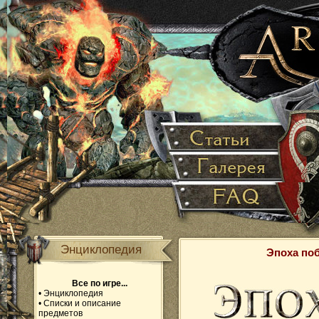
Энциклопедия
Эпоха по
Все по игре...
•
Энциклопедия
•
Списки и описание
предметов