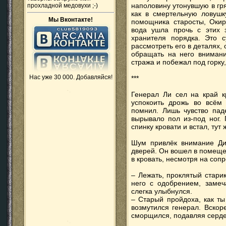
наполовину утонувшую в гря
прохладной медовухи ;-)
как в смертельную ловушк
Мы Вконтакте!
помощника старосты, Окир
вода ушла прочь с этих з
хранителя порядка. Это 
рассмотреть его в деталях,
обращать на него внимани
стража и побежал под горку,
Нас уже 30 000. Добавляйся!
***
Генерал Ли сел на край к
успокоить дрожь во всём
помнил. Лишь чувство пад
вырывало пол из-под ног.
спинку кровати и встал, тут
Шум привлёк внимание Дие
дверей. Он вошел в помеще
в кровать, несмотря на соп
– Лежать, проклятый старик
него с одобрением, замеч
слегка улыбнулся.
– Старый пройдоха, как ты
возмутился генерал. Вскор
сморщился, подавляя серде