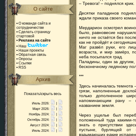
– Тревога! – поднялся крик.
О сайте
Десятки паладинов поднял
ждали приказа своего коман
•
О команде сайта и
Мердарион осмотрел воинов
сотрудничестве
•
Сделать страницу
было, равновесие нарушило
стартовой
ничто не остаётся без посл
•
Реклама на сайте
как не пройдёт и сегодняш
•
Наш
Маг развёл руки, его ли
•
Наши проекты
возраста, и мир замёрз, п
•
Обратная связь
неба посыпался град.
•
Опросы
Паладины, один за другим,
•
Ссылки
бесконечному ледяному по
•
RSS
***
Архив
Здесь начиналась темнота –
грязи, наполненные дохло
Показать\скрыть весь
только дополненное шир
напоминающим рану – в
Июль 2026:
|
названием земля.
Март 2026:
|
Ноябрь 2024:
|
Через ущелье был переб
положенный туда какими-т
Октябрь 2024:
|
знать о присутствии зде
Август 2024:
|
пустыне, бурлящей от 
Июль 2024:
|
вздымающих едкие испарени