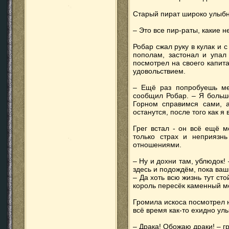
Старый пират широко улыбн
– Это все пир-раты, какие 
Робар сжал руку в кулак и с
пополам, застонал и упал
посмотрел на своего капита
удовольствием.
– Ещё раз попробуешь ме
сообщил Робар. – Я больш
Горном справимся сами, а
останутся, после того как я 
Грег встал - он всё ещё 
только страх и неприязнь
отношениями.
– Ну и дохни там, ублюдок!
здесь и подождём, пока ваш
– Да хоть всю жизнь тут сто
король пересёк каменный мо
Громила искоса посмотрел 
всё время как-то ехидно ул
– Драка! Обожаю драки! – г