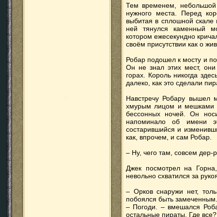
Тем временем, небольшой 
нужного места. Перед кор
выбитая в сплошной скале 
ней тянулся каменный мо
котором ежесекундно крича
своём присутствии как о жи
Робар подошел к мосту и по
Он не знал этих мест, он
горах. Король никогда зде
далеко, как это сделали пир
Навстречу Робару вышел м
хмурым лицом и мешками п
бессонных ночей. Он носи
напоминало об имени эт
состарившийся и изменивший
как, впрочем, и сам Робар.
– Ну, чего там, совсем дер-
Джек посмотрел на Горна,
невольно схватился за руко
– Орков снаружи нет, толь
побоялся быть замеченным
– Погоди. – вмешался Робар
остальные пираты. Где все?