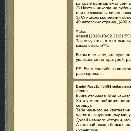
которые принадлежат сейча
2) Никто и никогда не публ
они не заказаны лично разр
3) Слишком маленький объё
40 авторских страниц (400 
\\\бог,
agassi [2010-10-02 21:21:59]
Такое чувство, что готоманы
каком смысле?\\\
В том и смысле, что судя 
увлекаются литературой, ра
PS: Всем спасибо за вниман
разочаровал...
Daniel_Roze314
(drif91 собака gmai
Левор
Книга отличная. Мне кажет
Хотя у меня найдется неско
сердцу).
Тебе немного не хватает ж
уделять окружающему миру
Додай немного истории, м
А так твой роман больше на
локациями.