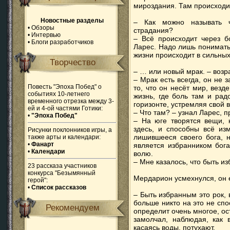
мироздания. Там происходи
Новостные разделы
– Как можно называть 
•
Обзоры
страдания?
•
Интервью
– Всё происходит через б
•
Блоги разработчиков
Ларес. Надо лишь понимать
жизни происходит в сильных
Творчество
– … или новый мрак. – возр
– Мрак есть всегда, он не з
Повесть "Эпоха Побед" о
то, что он несёт мир, везд
событиях 10-летнего
жизнь, где боль там и рад
временного отрезка между 3-
горизонте, устремляя свой в
ей и 4-ой частями Готики:
– Что там? – узнал Ларес, п
•
"Эпоха Побед"
– На юге творятся вещи, 
здесь, и способны всё из
Рисунки поклонников игры, а
лишившееся своего бога, 
также арты и календари:
•
Фанарт
является избранником бога
•
Календари
волю.
– Мне казалось, что быть и
23 рассказа участников
конкурса "Безымянный
Мердарион усмехнулся, он е
герой":
•
Список рассказов
– Быть избранным это рок, 
больше никто на это не сп
Рекомендуем
определит очень многое, ос
замолчал, наблюдая, как 
касаясь воды, потухают.