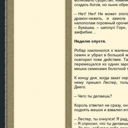
волновало существо, навеки
создать богов, но ныне обр
– Нет! Нет! Не может этог
дракон-нежить, и замолк
напополам огромный орочий
– Букашка. – шепнул Горн,
амфибии…
Неделю спустя.
Робар наклонился к малень
семян и убрал в большой м
повторил тоже действие. Т
перемещался из одних заро
мешок семенами болотной 
К концу дня, когда закат ок
нему пришел Лестер, толь
Диего.
– Чего ты делаешь?
Король ответил не сразу, о
поднять мешок и взвалил ег
– Лестер, ты очнулся! Я рад
– Я спросил, что ты делаеш