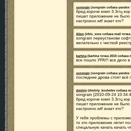
songrain
(songrain собака yandex т
бред короче комп 3.3ггц ко
пишет приложение не было 
настроено.wtf знает кто?
Alien
(irbis_xxxx собака mail точка 
songrain переустанови софт
желательно с чисткой реест
kartina
(kartina точка 2010 собака m
все пошло УРА!!! все дело 
songrain
(songrain собака yandex т
последние дрова стоят всё 
dmitriy
(dmitriy_koshelev собака mai
songrain [2010-09-24 10:34:4
бред короче комп 3.3ггц ко
пишет приложение не было 
настроено.wtf знает кто?
У тебя проблемы с приложе
то это приложение летит п
спецальную качать качать ч