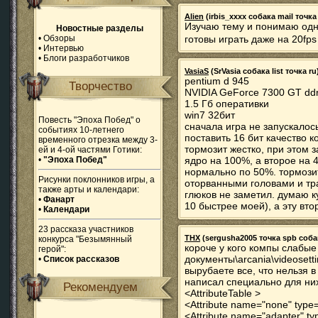
Alien
(irbis_xxxx собака mail точка 
Изучаю тему и понимаю одн
Новостные разделы
•
Обзоры
готовы играть даже на 20fp
•
Интервью
•
Блоги разработчиков
VasiaS
(SrVasia собака list точка ru
pentium d 945
Творчество
NVIDIA GeForce 7300 GT dd
1.5 Гб оперативки
win7 32бит
Повесть "Эпоха Побед" о
сначала игра не запускалос
событиях 10-летнего
поставить 16 бит качество к
временного отрезка между 3-
тормозит жестко, при этом 
ей и 4-ой частями Готики:
•
"Эпоха Побед"
ядро на 100%, а второе на 
нормально по 50%. тормозит
Рисунки поклонников игры, а
оторванными головами и тра
также арты и календари:
глюков не заметил. думаю к
•
Фанарт
10 быстрее моей), а эту вт
•
Календари
23 рассказа участников
THX
(sergusha2005 точка spb собака
конкурса "Безымянный
короче у кого компы слабые
герой":
документы\arcania\videosett
•
Список рассказов
вырубаете все, что нельзя в 
написал специально для ни
Рекомендуем
<AttributeTable >
<Attribute name="none" type=
<Attribute name="adapter" ty