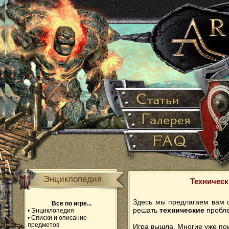
Энциклопедия
Техническ
Здесь мы предлагаем вам о
Все по игре...
решать
технические
пробл
•
Энциклопедия
•
Списки и описание
предметов
Игра вышла. Многие уже по