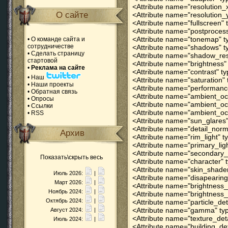
<Attribute name="resolution_
О сайте
<Attribute name="resolution_
<Attribute name="fullscreen" 
<Attribute name="postprocessi
<Attribute name="tonemap" ty
•
О команде сайта и
сотрудничестве
<Attribute name="shadows" ty
•
Сделать страницу
<Attribute name="shadow_reso
стартовой
<Attribute name="brightness" 
•
Реклама на сайте
<Attribute name="contrast" ty
•
Наш
<Attribute name="saturation" 
•
Наши проекты
<Attribute name="performance
•
Обратная связь
<Attribute name="ambient_occ
•
Опросы
<Attribute name="ambient_occ
•
Ссылки
<Attribute name="ambient_occ
•
RSS
<Attribute name="sun_glares" 
<Attribute name="detail_norm
Архив
<Attribute name="rim_light" t
<Attribute name="primary_ligh
<Attribute name="secondary_li
Показать\скрыть весь
<Attribute name="character" t
<Attribute name="skin_shader"
Июль 2026:
|
<Attribute name="disapearing_
Март 2026:
|
<Attribute name="brightness_
Ноябрь 2024:
|
<Attribute name="brightness_
Октябрь 2024:
|
<Attribute name="particle_det
<Attribute name="gamma" type
Август 2024:
|
<Attribute name="texture_deta
Июль 2024:
|
<Attribute name="building_det