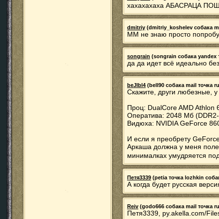
хахахахаха АБАСРАЦА ПОШЛА
dmitriy
(dmitriy_koshelev собака mai
ММ не знаю просто попробу
songrain
(songrain собака yandex т
да да идет всё идеально без
beJlbl4
(bell90 собака mail точка ru
Скажите, други любезные, у
Проц: DualCore AMD Athlon 
Оператива: 2048 Мб (DDR2
Видюха: NVIDIA GeForce 86
И если я преобрету GeForce
Аркаша должна у меня полет
минималках умудряется по
Петя3339
(petia точка lozhkin соба
А когда будет русская верси
Reiv
(godo666 собака mail точка ru)
Петя3339, ру.akella.com/File