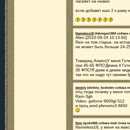
лагайет на низких
если добавит ишо 2 к раму 
Nameless18
(fabregas1984 собака ma
Alien [2010-09-24 10:13:56]
Reiv на том старье, на кот
не может быть больше 24-25
Товарищ Алиен)У меня Готи
при 45-65 ФПС!Демка 4 Готи
30 ФПС!Я даже в демке вид
так что не надо тут своими f
dmitriy
(dmitriy_koshelev собака mai
ппц тогда почему у меня тол
Ram-3gb
Video- geforce 9600gt 512
и проц amd pfenomx3 8650
Reiv
(godo666 собака mail точка ru)
Nameless18, у меня на макс