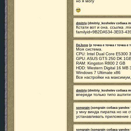
но я могу
dmitriy
(dmitriy_koshelev собака mai
Кстати вот и она. ссылка .mi
familyid=9B2DA534-3E03-4
DeJong
(p точка e точка r точка e 
Моя система.
CPU: Intel Dual Core E5300 
GPU: ASUS GTS 250 DK 1G
RAM: Kingston R800 2 GB
HDD: Western Digital 16 MB
Windows 7 Ultimate x86
Все настройки на максимум,
dmitriy
(dmitriy_koshelev собака mai
впереди только типо аштити
songrain
(songrain собака yandex т
у мну винда пиратка но не 
устанавливать приложение 
songrain
(songrain собака yandex т