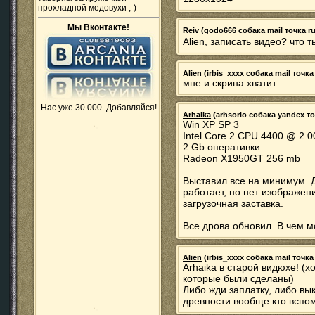
прохладной медовухи ;-)
Мы Вконтакте!
Reiv
(godo666 собака mail точка ru)
Alien, записать видео? что 
Alien
(irbis_xxxx собака mail точка 
мне и скрина хватит
Нас уже 30 000. Добавляйся!
Arhaika
(arhsorio собака yandex точ
Win XP SP 3
Intel Core 2 CPU 4400 @ 2.
2 Gb оперативки
Radeon X1950GT 256 mb
Выставил все на минимум. 
работает, но нет изображен
загрузочная заставка.
Все дрова обновил. В чем м
Alien
(irbis_xxxx собака mail точка 
Arhaika в старой видюхе! (х
которые были сделаны)
Либо жди заплатку, либо вык
древности вообще кто вспо