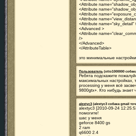
<Attribute name="shadow_obje
<Attribute name="shadow_obj
<Attribute name="exposure_con
<Attribute name="view_distan
<Attribute name="sky_detail" 
<Advanced >
<Attribute name="clear_comm
/>
</Advanced>
</AttributeTable>
это минимальные настройки
Пользователь
(otto1000000 собака 
Ребята подскажите пожалуйс
максимальных настройках, т
processing у меня всё засве
9800gtx+. Кто нибудь знает 
alextyc3
(alextyc3 собака gmail точ
alextyc3 [2010-09-24 12:25:5
помогите!
шас у меня
geforce 8400 gs
2 ram
q6600 2.4