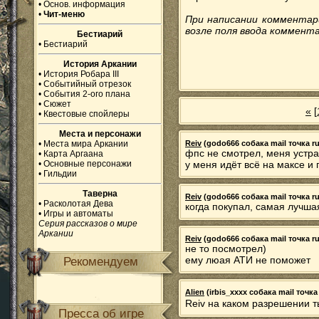
•
Основ. информация
•
Чит-меню
При написании комментар
возле поля ввода коммента
Бестиарий
•
Бестиарий
История Аркании
•
История Робара III
•
Событийный отрезок
•
События 2-ого плана
•
Сюжет
«
[
•
Квестовые спойлеры
Места и персонажи
•
Места мира Аркании
Reiv
(godo666 собака mail точка ru)
фпс не смотрел, меня устра
•
Карта Аргаана
•
Основные персонажи
у меня идёт всё на максе и
•
Гильдии
Таверна
Reiv
(godo666 собака mail точка ru)
•
Расколотая Дева
когда покупал, самая лучша
•
Игры и автоматы
Серия рассказов о мире
Аркании
Reiv
(godo666 собака mail точка ru)
не то посмотрел)
ему люая АТИ не поможет
Рекомендуем
Alien
(irbis_xxxx собака mail точка 
Reiv на каком разрешении 
Пресса об игре