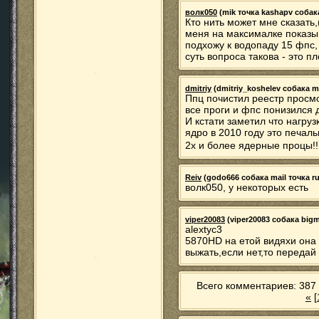
волк050
(mik точка kashapv собака 
Кто нить может мне сказать,(
меня на максималке показы
подхожу к водопаду 15 фпс,
суть вопроса такова - это п
dmitriy
(dmitriy_koshelev собака mai
Ппц почистил реестр просм
все проги и фпс понизился до
И кстати заметил что нагру
ядро в 2010 году это печаль
2х и более ядерные процы!
Reiv
(godo666 собака mail точка ru)
волк050, у некоторых есть
viper20083
(viper20083 собака bigmi
alextyc3
5870HD на етой видяхи она 
выжать,если нет,то передай
Всего комментариев: 387 
«
[