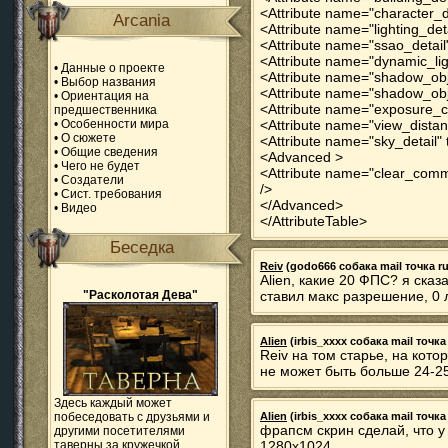
<Attribute name="character_de
Arcania
<Attribute name="lighting_det
<Attribute name="ssao_detail"
<Attribute name="dynamic_lig
•
Данные о проекте
<Attribute name="shadow_obje
•
Выбор названия
<Attribute name="shadow_obj
•
Ориентация на
<Attribute name="exposure_co
предшественника
•
Особенности мира
<Attribute name="view_distan
•
О сюжете
<Attribute name="sky_detail" 
•
Общие сведения
<Advanced >
•
Чего не будет
<Attribute name="clear_comm
•
Создатели
/>
•
Сист. требования
</Advanced>
•
Видео
</AttributeTable>
Беседка
Reiv
(godo666 собака mail точка ru)
Alien, какие 20 ФПС? я сказ
"Расколотая Дева"
ставил макс разрешение, 0 
Alien
(irbis_xxxx собака mail точка 
Reiv на том старье, на кот
не может быть больше 24-25
Здесь каждый может
побеседовать с друзьями и
Alien
(irbis_xxxx собака mail точка 
фрапсм скрин сделай, что у
другими посетителями
таверны за кружечкой
1280х1024