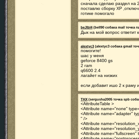
сначала сделаю раздел на 
поставлю сборку ХР ,отклю
готике помогало
beJlbl4
(bell90 собака mail точка ru
Дык на мой вопрос ответит 
alextyc3
(alextyc3 собака gmail точ
помогите!
шас у меня
geforce 8400 gs
2 ram
q6600 2.4
лагайет на низких
если добавит ишо 2 к раму 
THX
(sergusha2005 точка spb собака
<AttributeTable >
<Attribute name="none" type=
<Attribute name="adapter" t
" />
<Attribute name="resolution_x
<Attribute name="resolution_y
<Attribute name="fullscreen" 
<Attribute name="postprocessi