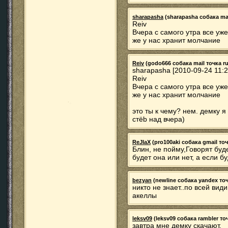
sharapasha
(sharapasha собака mail
Reiv
Вчера с самого утра все уж
же у нас хранит молчание
Reiv
(godo666 собака mail точка ru)
sharapasha [2010-09-24 11:2
Reiv
Вчера с самого утра все уж
же у нас хранит молчание
это ты к чему? нем. демку я
стёb над вчера)
ReJIaX
(pro100aki собака gmail точ
Блин, не пойму,Говорят буде
будет она или нет, а если б
bezyan
(newline собака yandex точк
никто не знает..по всей вид
акеллы
leksv09
(leksv09 собака rambler точ
завтра мне демку скачают.