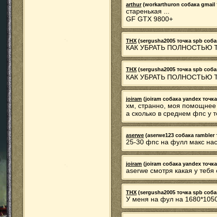
arthur
(workarthuron собака gmail 
старенькая ...
GF GTX 9800+
THX
(sergusha2005 точка spb собака
КАК УБРАТЬ ПОЛНОСТЬЮ Т
THX
(sergusha2005 точка spb собака
КАК УБРАТЬ ПОЛНОСТЬЮ 
joiram
(joiram собака yandex точка 
хм, странно, моя помощнее т
а сколько в среднем фпс у 
aserwe
(aserwe123 собака rambler т
25-30 фпс на фулл макс на
joiram
(joiram собака yandex точка 
aserwe смотря какая у тебя
THX
(sergusha2005 точка spb собака
У меня на фул на 1680*1050