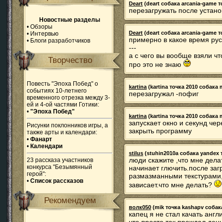
Deart
(deart собака arcania-game то
перезагружать после устано
Новостные разделы
•
Обзоры
Deart
(deart собака arcania-game то
•
Интервью
примерно в какое время ру
•
Блоги разработчиков
---
а с чего вы вообще взяли чт
Творчество
про это не знаю
Повесть "Эпоха Побед" о
kartina
(kartina точка 2010 собака m
событиях 10-летнего
перезагружал -пофиг
временного отрезка между 3-
ей и 4-ой частями Готики:
•
"Эпоха Побед"
kartina
(kartina точка 2010 собака m
запускает окно и секунд че
Рисунки поклонников игры, а
закрыть программу
также арты и календари:
•
Фанарт
•
Календари
stilus
(stuhin2010a собака yandex то
люди скажите ,что мне дела
23 рассказа участников
конкурса "Безымянный
начинает глючить.после заг
герой":
размазманными текстурами,а
•
Список рассказов
зависает.что мне делать?
Рекомендуем
волк050
(mik точка kashapv собака 
капец я не стал качать анг