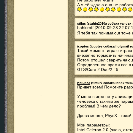
Не работает Жаль
А я её ждал а она не работ
stilus
(stuhin2010a собака yandex то
bahkiroff [2010-09-23 22:07:
Я тебя так понимаю,я тоже 
icoptes
(icoptes собака holymail то
Такой момент: играю-играю 
внезапно тормозить начинает
Потом отошел сварить чаю,в
Определенное время все в 
GTS/Core 2 Duo/2 Гб
ИльюХа
(timur7 собака inbox точка
Привет всем! Помогите разоб
У меня в игре нету анимации
человека с такими же парам
проблем! В чём дело?
Дрова менял, PhysX - тоже!
Мои параметры:
Intel Celeron 2.0 (знаю, отст