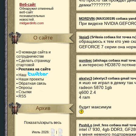
что просто так прождал ден
Веб-сайт
демки????????
Обнаружил отменный
веб-сайт
познавательных
MORDVIN
(MAX100195 собака yandex
новостей.
При видюхе NVIDIA GEFORC
midgardinfo.com
О сайте
VasiaS
(SrVasia собака list точка ru
обращаюсь к тем кто уже ск
GEFORCE 7 серии она норм
•
О команде сайта и
сотрудничестве
•
Сделать страницу
gunibec
(alishaga собака mail точка
а интересно HD3870 потяне
стартовой
•
Реклама на сайте
•
Наш
alextyc3
(alextyc3 собака gmail точ
•
Наши проекты
я ишо не играл в демку так 
•
Обратная связь
radeon 5870 1gb
•
Опросы
•
Ссылки
q600 2.4
•
RSS
4 ram
будит максимум
Архив
Показать\скрыть весь
PushiLo
(evil_fess собака mail точк
intel i7 930, 4gb DDR3, GF28
Июль 2026:
|
у меня немного подтормажи