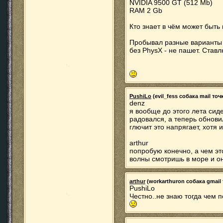
NVIDIA 9500 GT (512 Mb)
RAM 2 Gb
Кто знает в чём может быть
Пробывал разные варианты 
без PhysX - не пашет. Ставл
PushiLo
(evil_fess собака mail точк
denz
я вообще до этого лета сид
радовался, а теперь обнови
глючит это напрягает, хотя 
arthur
попробую конечно, а чем эт
волны смотришь в море и о
arthur
(workarthuron собака gmail 
PushiLo
Честно..не знаю тогда чем п