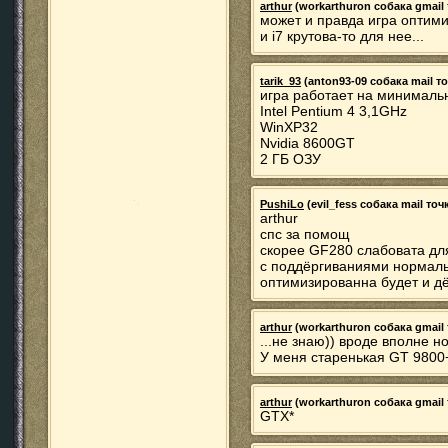
arthur
(workarthuron собака gmail 
может и правда игра оптими
и i7 крутова-то для нее...
tarik_93
(anton93-09 собака mail точ
игра работает на минималь
Intel Pentium 4 3,1GHz
WinXP32
Nvidia 8600GT
2 ГБ ОЗУ
PushiLo
(evil_fess собака mail точк
arthur
спс за помощ
скорее GF280 слабовата дл
с поддёргиваниями нормаль
оптимизированна будет и д
arthur
(workarthuron собака gmail 
...не знаю)) вроде вполне н
У меня старенькая GT 9800+
arthur
(workarthuron собака gmail 
GTX*