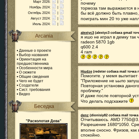
Март 2026:
|
почему
Ноябрь 2024:
|
тормоза там выражаются в н
бы всё должно быть плавно, 
Октябрь 2024:
|
поиграть мин 20 то уже нап
Август 2024:
|
Июль 2024:
|
alextyc3
(alextyc3 собака gmail точ
Arcania
я ишо не играл в демку так 
radeon 5870 1gb
q600 2.4
•
Данные о проекте
4 ram
•
Выбор названия
•
Ориентация на
предшественника
•
Особенности мира
Hiudze
(redeter собака mail точка r
•
О сюжете
Помогите. у мемя вылитает 
•
Общие сведения
"Приложение не ьыло запуше
•
Чего не будет
•
Создатели
Повторная установка даног
•
Сист. требования
проблему."
•
Видео
И даже после повторной уст
Что делать подскажите
Беседка
denz
(dionisiy82 собака mail точка 
Отчитываюсь. AMD 7750@3.2
"Расколотая Дева"
Разрешение 1680*1050. Сре
вполне сносно. Фризов, как 
спокойно.