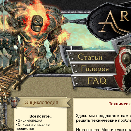
Энциклопедия
Техническ
Здесь мы предлагаем вам о
Все по игре...
решать
технические
пробл
•
Энциклопедия
•
Списки и описание
предметов
Игра вышла. Многие уже по