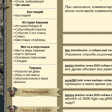
•
Основ. информация
•
Чит-меню
При написании комментар
возле поля ввода коммента
Бестиарий
•
Бестиарий
История Аркании
•
История Робара III
•
Событийный отрезок
•
События 2-ого плана
•
Сюжет
•
Квестовые спойлеры
Места и персонажи
•
Места мира Аркании
Ray
(oleshkevich_a собака mail точк
•
Карта Аргаана
Огромное спасибо,ссылочка
•
Основные персонажи
•
Гильдии
kartina
(kartina точка 2010 собака m
Таверна
все дрова обновил все равн
•
Расколотая Дева
•
Игры и автоматы
Серия рассказов о мире
волк050
(mik точка kashapv собака 
Аркании
примерно в какое время ру
Рекомендуем
kartina
(kartina точка 2010 собака m
atlon64 x2 4600.6gb-озу.gf4
надо!!
Пресса об игре