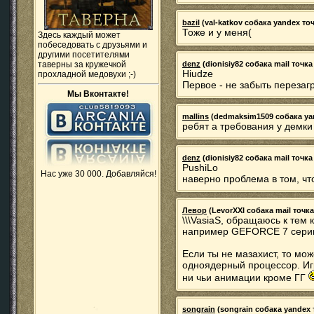
bazil
(val-katkov собака yandex точк
Тоже и у меня(
Здесь каждый может
побеседовать с друзьями и
другими посетителями
таверны за кружечкой
denz
(dionisiy82 собака mail точка 
Hiudze
прохладной медовухи ;-)
Первое - не забыть перезаг
Мы Вконтакте!
mallins
(dedmaksim1509 собака yand
ребят а требования у демки
denz
(dionisiy82 собака mail точка 
PushiLo
Нас уже 30 000. Добавляйся!
наверно проблема в том, чт
Левор
(LevorXXI собака mail точка 
\\\VasiaS, обращаюсь к тем 
например GEFORCE 7 серии 
Если ты не мазахист, то мо
одноядерный процессор. Иг
ни чьи анимации кроме ГГ
songrain
(songrain собака yandex т