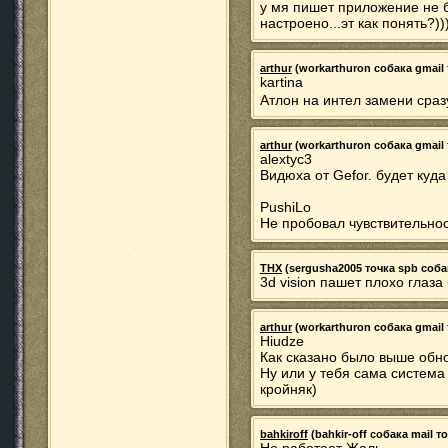
у мя пишет приложение не б
настроено...эт как понять?))
arthur
(workarthuron собака gmail 
kartina
Атлон на интел замени сра
arthur
(workarthuron собака gmail 
alextyc3
Видюха от Gefor. будет куд
PushiLo
Не пробовал чувствительно
THX
(sergusha2005 точка spb собака
3d vision пашет плохо глаза
arthur
(workarthuron собака gmail 
Hiudze
Как сказано было выше обно
Ну или у тебя сама система 
кройняк)
bahkiroff
(bahkir-off собака mail то