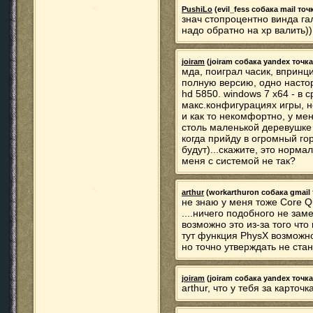
PushiLo
(evil_fess собака mail точк
знач стопроцентно винда га
надо обратно на хр валить))
joiram
(joiram собака yandex точка 
мда, поиграл часик, впринц
полную версию, одно настор
hd 5850. windows 7 x64 - в
макс.конфигурациях игры, н
и как то некомфортно, у ме
столь маленькой деревушке 
когда прийду в огромный го
будут)...скажите, это нормал
меня с системой не так?
arthur
(workarthuron собака gmail 
не знаю у меня тоже Core Qu
....ничего подобного не заме
возможно это из-за того что в
тут функция PhysX возможно
но точно утверждать не ста
joiram
(joiram собака yandex точка 
arthur, что у тебя за карточк