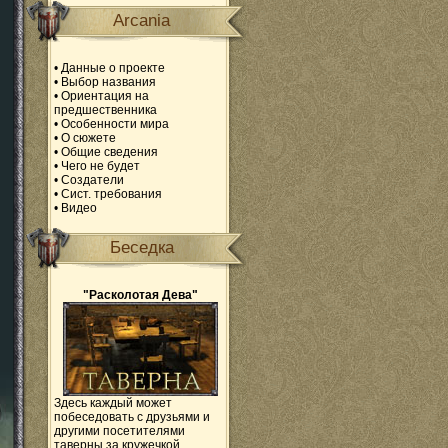
Arcania
•
Данные о проекте
•
Выбор названия
•
Ориентация на
предшественника
•
Особенности мира
•
О сюжете
•
Общие сведения
•
Чего не будет
•
Создатели
•
Сист. требования
•
Видео
Беседка
"Расколотая Дева"
Здесь каждый может
побеседовать с друзьями и
другими посетителями
таверны за кружечкой