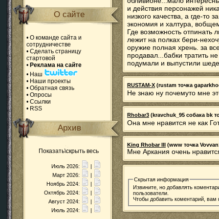
обливионе...мало интересн
и действия персонажей ника
О сайте
низкого качества, а где-то 
экономия и халтура, вобщем
Где возможность отпинать л
•
О команде сайта и
лежит на полках бери-нехочу
сотрудничестве
оружие полная хрень. за вс
•
Сделать страницу
продавал...бабки тратить н
стартовой
подумали и выпустили шедев
•
Реклама на сайте
•
Наш
•
Наши проекты
RUSTAM-X
(rustam точка gaparkhoe
•
Обратная связь
Не знаю ну почемуто мне эт
•
Опросы
•
Ссылки
•
RSS
Rhobar3
(kravchuk_95 собака bk точ
Она мне нравится не как Гот
Архив
King Rhobar III
(www точка Vovvan1 
Показать\скрыть весь
Мне Аркания очень нравится
Июль 2026:
|
Март 2026:
|
Скрытая информация
Ноябрь 2024:
|
Извините, но добавлять коментар
Октябрь 2024:
|
пользователи.
Чтобы добавить коментарий, вам
Август 2024:
|
Июль 2024:
|