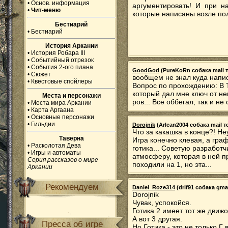
•
Основ. информация
аргументировать! И при н
•
Чит-меню
которые написаны возле по
Бестиарий
•
Бестиарий
История Аркании
•
История Робара III
•
Событийный отрезок
•
События 2-ого плана
GoodGod
(PureKoRn собака mail то
•
Сюжет
вообщем не знал куда напис
•
Квестовые спойлеры
Вопрос по прохождению: В
который дал мне ключ от не
Места и персонажи
ров... Все оббегал, так и не
•
Места мира Аркании
•
Карта Аргаана
•
Основные персонажи
•
Гильдии
Dorojnik
(Arlean2004 собака mail то
Что за какашка в конце?! Н
Таверна
Игра конечно клевая, а гра
•
Расколотая Дева
готика... Советую разработч
•
Игры и автоматы
атмосферу, которая в ней пр
Серия рассказов о мире
походили на 1, но эта...
Аркании
Рекомендуем
Daniel_Roze314
(drif91 собака gmai
Dorojnik
Чувак, успокойся.
Готика 2 имеет тот же движо
А вот 3 другая.
Пресса об игре
Но Готика - это не только Г