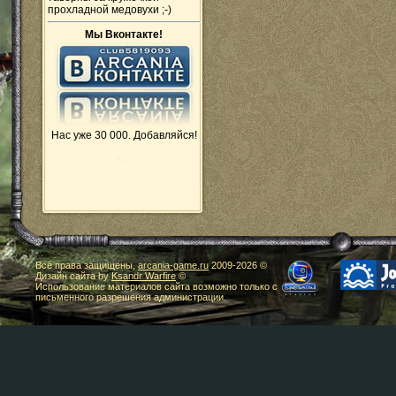
прохладной медовухи ;-)
Мы Вконтакте!
Нас уже 30 000. Добавляйся!
Все права защищены,
arcania-game.ru
2009-
2026 ©
Дизайн сайта by
Ksandr Warfire
©
Использование материалов сайта возможно только с
письменного разрешения администрации.