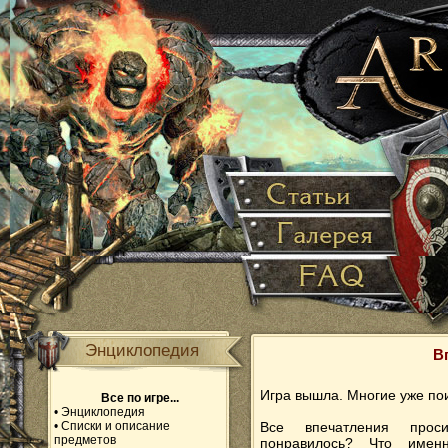
Энциклопедия
В
Игра вышла. Многие уже по
Все по игре...
•
Энциклопедия
•
Списки и описание
Все впечатления проси
предметов
понравилось? Что именн