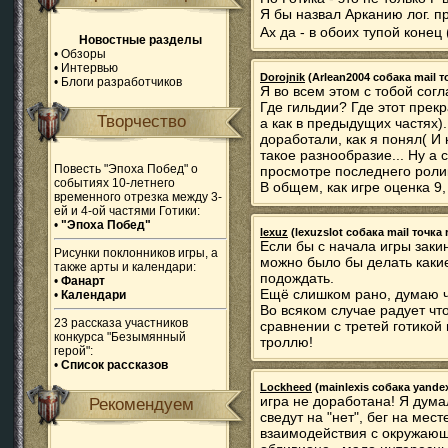
Я бы назвал Арканию лог. п
Ах да - в обоих тупой конец
Новостные разделы
•
Обзоры
•
Интервью
Dorojnik
(Arlean2004 собака mail то
•
Блоги разработчиков
Я во всем этом с тобой согл
Где гильдии? Где этот прек
Творчество
а как в предыдущих частях)
доработали, как я понял( 
такое разнообразие... Ну а
Повесть "Эпоха Побед" о
просмотре последнего ролик
событиях 10-летнего
В общем, как игре оценка 9, 
временного отрезка между 3-
ей и 4-ой частями Готики:
•
"Эпоха Побед"
lexuz
(lexuzslot собака mail точка r
Если бы с начала игры заки
Рисунки поклонников игры, а
можно было бы делать какие
также арты и календари:
подождать.
•
Фанарт
Ещё слишком рано, думаю ч
•
Календари
Во всяком случае радует чт
23 рассказа участников
сравнении с третей готикой
конкурса "Безымянный
троллю!
герой":
•
Список рассказов
Lockheed
(mainlexis собака yandex 
игра не доработана! Я дум
Рекомендуем
сведут на "нет", бег на мес
взаимодействия с окружающ