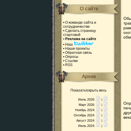
О сайте
Обы
•
О команде сайта и
тра
сотрудничестве
рав
•
Сделать страницу
охо
стартовой
обм
•
Реклама на сайте
•
Наш
•
Наши проекты
•
Обратная связь
•
Опросы
•
Ссылки
•
RSS
Архив
Показать\скрыть весь
Июль 2026:
|
Опр
Март 2026:
|
печ
Ноябрь 2024:
|
дру
Октябрь 2024:
|
век
Август 2024:
|
Июль 2024:
|