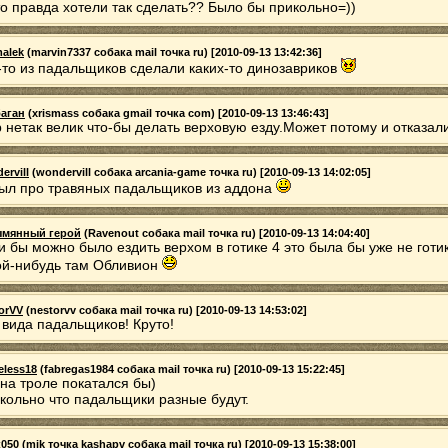
то правда хотели так сделать?? Было бы прикольно=))
alek
(marvin7337 собака mail точка ru) [2010-09-13 13:42:36]
-то из падальщиков сделали каких-то динозавриков
аган
(xrismass собака gmail точка com) [2010-09-13 13:46:43]
 нетак велик что-бы делать верховую езду.Может потому и отказали
ervill
(wondervill собака arcania-game точка ru) [2010-09-13 14:02:05]
ыл про травяных падальщиков из аддона
ымянный герой
(Ravenout собака mail точка ru) [2010-09-13 14:04:40]
и бы можно было ездить верхом в готике 4 это была бы уже не готик
ой-нибудь там Обливион
orVV
(nestorvv собака mail точка ru) [2010-09-13 14:53:02]
 вида падальщиков! Круто!
less18
(fabregas1984 собака mail точка ru) [2010-09-13 15:22:45]
 на троле покатался бы)
кольно что падальщики разные будут.
050
(mik точка kashapv собака mail точка ru) [2010-09-13 15:38:00]