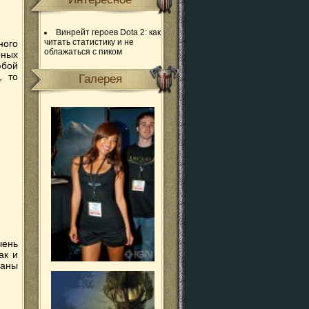
Винрейт героев Dota 2: как
читать статистику и не
ного
облажаться с пиком
рных
юбой
, то
Галерея
чень
ак и
таны