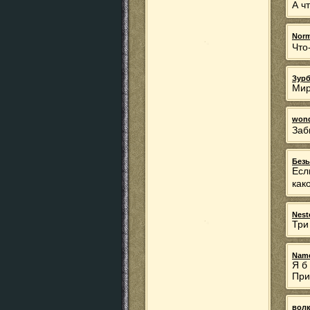
А ч
Norm
Что
Зурб
Мир
wond
Заб
Без
Есл
как
Nest
Три
Name
Я б
При
волк