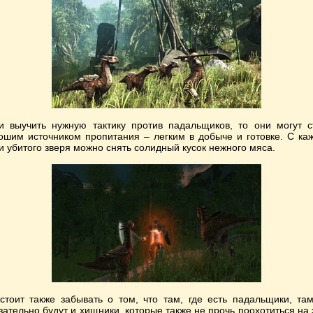
и выучить нужную тактику против падальщиков, то они могут с
ошим источником пропитания – легким в добыче и готовке. С ка
и убитого зверя можно снять солидный кусок нежного мяса.
стоит также забывать о том, что там, где есть падальщики, та
зательно будут и хищники, которые также не прочь поохотиться на 