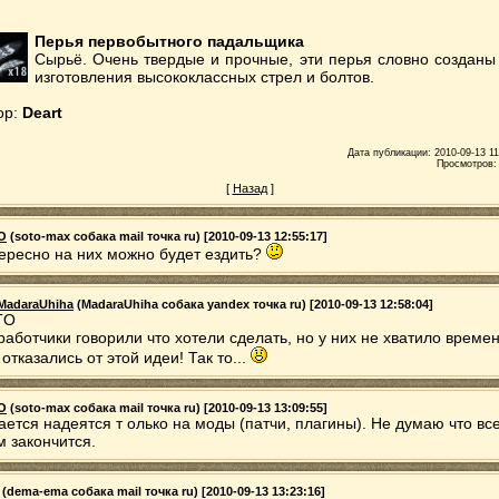
Перья первобытного падальщика
Сырьё. Очень твердые и прочные, эти перья словно созданы
изготовления высококлассных стрел и болтов.
ор:
Deart
Дата публикации: 2010-09-13 11
Просмотров:
[
Назад
]
O
(soto-max собака mail точка ru) [2010-09-13 12:55:17]
ересно на них можно будет ездить?
MadaraUhiha
(MadaraUhiha собака yandex точка ru) [2010-09-13 12:58:04]
TO
работчики говорили что хотели сделать, но у них не хватило време
 отказались от этой идеи! Так то...
O
(soto-max собака mail точка ru) [2010-09-13 13:09:55]
ается надеятся т олько на моды (патчи, плагины). Не думаю что вс
м закончится.
(dema-ema собака mail точка ru) [2010-09-13 13:23:16]