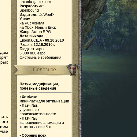
arcania-game.com
Разработчик:
Spellbound
Издатель:
JoWooD
У нас:
на PC:
Акелла
на Xbox:
Новый Диск
Жанр:
Action RPG
Дата выхода:
Европа/США -
09.10.2010
Россия:
12.10.2010г.
Бюджет игры:
идам
6 000 000 евро
орят
Системные требования
орых
Полезное
Патчи, модификации,
полезные сведения
•
ХотФикс
мини-патч для оптимизации
•
Патч №2
улучшение
производительности
сить
•
Патч №3
него
исправление анимации и
вном
текстовых ошибок
учае
•
Сборник всех