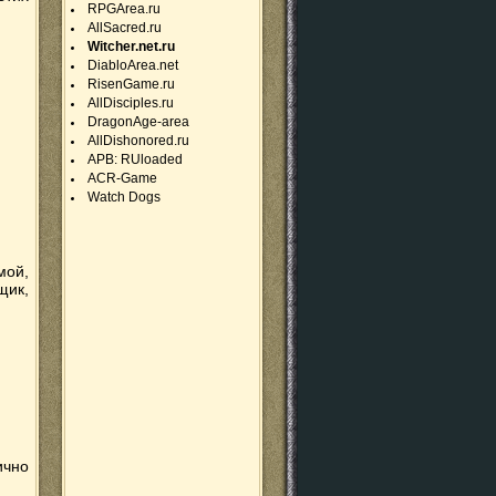
RPGArea.ru
AllSacred.ru
Witcher.net.ru
DiabloArea.net
RisenGame.ru
AllDisciples.ru
DragonAge-area
AllDishonored.ru
APB: RUloaded
ACR-Game
Watch Dogs
мой,
щик,
ично