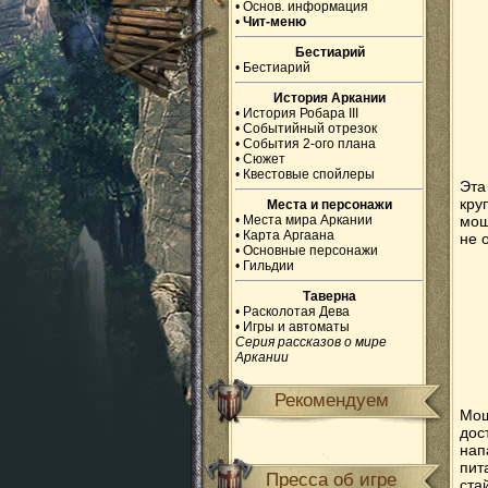
•
Основ. информация
•
Чит-меню
Бестиарий
•
Бестиарий
История Аркании
•
История Робара III
•
Событийный отрезок
•
События 2-ого плана
•
Сюжет
•
Квестовые спойлеры
Эта
кру
Места и персонажи
•
Места мира Аркании
мощ
•
Карта Аргаана
не 
•
Основные персонажи
•
Гильдии
Таверна
•
Расколотая Дева
•
Игры и автоматы
Серия рассказов о мире
Аркании
Рекомендуем
Мощ
дос
нап
пит
Пресса об игре
ста