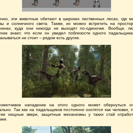
чно, эти животные обитают в широких лиственных лесах, где м
вы и солнечного света. Также, их можно встретить на просто
нинах, куда они никогда не выходят по-одиночке. Вообще, л
тник знает, что если он увидел поблизости одного падальщика
анываться не стоит – рядом есть другие.
ометчивое нападение на этого одного может обернуться о
ально. Так как на падальщиков постоянно охотятся как человек, т
гие хищные звери, защитные механизмы у таких стай отрабо
ами.