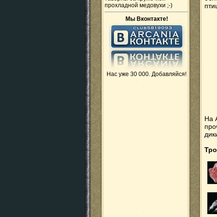
прохладной медовухи ;-)
пти
Мы Вконтакте!
Нас уже 30 000. Добавляйся!
На 
про
дик
Тро