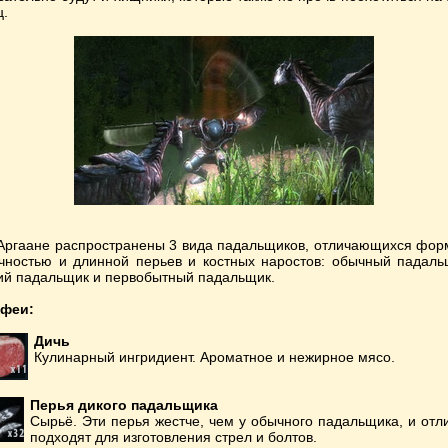
ц.
Аргаане распространены 3 вида падальщиков, отличающихся фор
чностью и длинной перьев и костных наростов: обычный падаль
ий падальщик и первобытный падальщик.
феи:
Дичь
Кулинарный ингридиент. Ароматное и нежирное мясо.
Перья дикого падальщика
Сырьё. Эти перья жестче, чем у обычного падальщика, и отл
подходят для изготовления стрел и болтов.