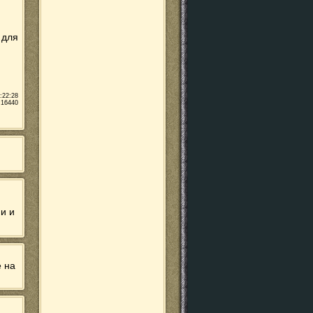
 для
:22:28
 16440
ни и
е на