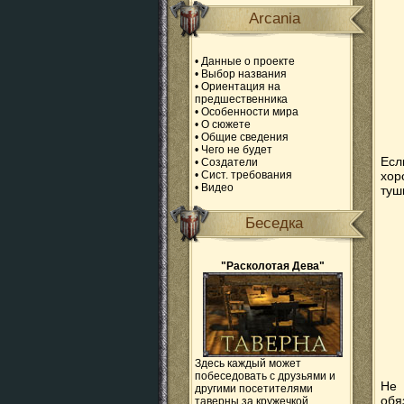
Arcania
•
Данные о проекте
•
Выбор названия
•
Ориентация на
предшественника
•
Особенности мира
•
О сюжете
•
Общие сведения
•
Чего не будет
Есл
•
Создатели
•
Сист. требования
хор
•
Видео
туш
Беседка
"Расколотая Дева"
Здесь каждый может
побеседовать с друзьями и
Не 
другими посетителями
обя
таверны за кружечкой