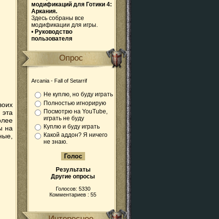
модификаций для Готики 4:
Аркания.
Здесь собраны все
модификации для игры.
•
Руководство
пользователя
Опрос
Arcania - Fall of Setarrif
Не куплю, но буду играть
Полностью игнорирую
воих
Посмотрю на YouTube,
 эта
играть не буду
олее
Куплю и буду играть
ы на
Какой аддон? Я ничего
ные,
не знаю.
Результаты
Другие опросы
Голосов: 5330
Комментариев : 55
Интересное