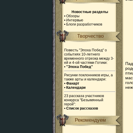
Новостные разделы
•
Обзоры
•
Интервью
•
Блоги разработчиков
Творчество
Повесть "Эпоха Побед" о
событиях 10-летнего
временного отрезка между 3-
ей и 4-ой частями Готики:
Пад
•
"Эпоха Побед"
род
пти
Рисунки поклонников игры, а
мас
также арты и календари:
гол
•
Фанарт
неж
•
Календари
23 рассказа участников
конкурса "Безымянный
герой":
•
Список рассказов
Рекомендуем