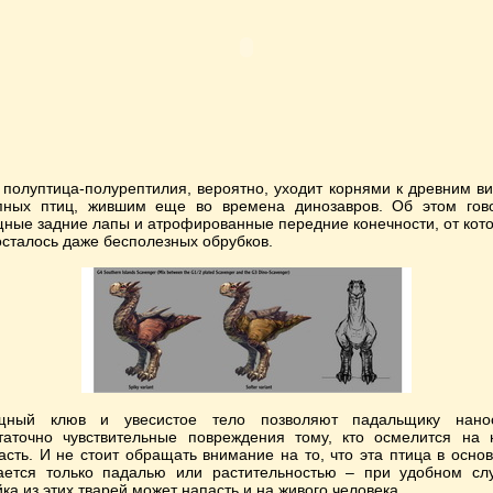
 полуптица-полурептилия, вероятно, уходит корнями к древним в
пных птиц, жившим еще во времена динозавров. Об этом гов
ные задние лапы и атрофированные передние конечности, от кот
осталось даже бесполезных обрубков.
ный клюв и увесистое тело позволяют падальщику нано
таточно чувствительные повреждения тому, кто осмелится на 
асть. И не стоит обращать внимание на то, что эта птица в осно
ается только падалью или растительностью – при удобном сл
йка из этих тварей может напасть и на живого человека.