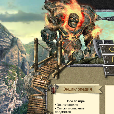
Энциклопедия
Все по игре...
•
Энциклопедия
•
Списки и описание
предметов