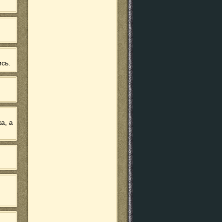
сь.
а, а