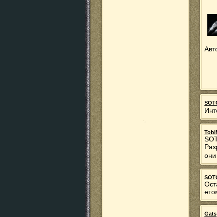
Авт
SOT
Инт
Tobi
SO
Раз
они
SOT
Ост
ето
Gats