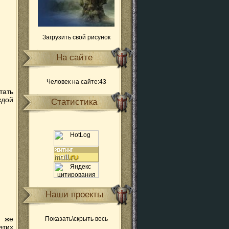
Загрузить свой рисунок
На сайте
Человек на сайте:43
тать
ждой
Статистика
Наши проекты
м же
Показать\скрыть весь
этих