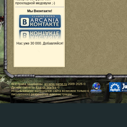
прохладной медовухи ;-)
Мы Вконтакте!
Нас уже 30 000. Добавляйся!
Все права защищены,
arcania-game.ru
2009-
2026 ©
Дизайн сайта by
Ksandr Warfire
©
Использование материалов сайта возможно только с
письменного разрешения администрации.