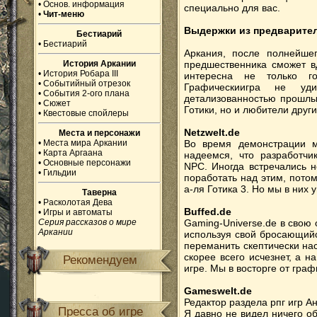
•
Основ. информация
специально для вас.
•
Чит-меню
Выдержки из предварите
Бестиарий
•
Бестиарий
Аркания, после полнейшег
История Аркании
предшественника сможет вд
•
История Робара III
интересна не только г
•
Событийный отрезок
Графическиигра не уд
•
События 2-ого плана
детализованностью прошлы
•
Сюжет
Готики, но и любители друг
•
Квестовые спойлеры
Netzwelt.de
Места и персонажи
•
Места мира Аркании
Во время демонстрации м
•
Карта Аргаана
надеемся, что разработч
•
Основные персонажи
NPC. Иногда встречались 
•
Гильдии
поработать над этим, потом
а-ля Готика 3. Но мы в них 
Таверна
•
Расколотая Дева
Buffed.de
•
Игры и автоматы
Серия рассказов о мире
Gaming-Universe.de в свою
Аркании
используя свой бросающийс
переманить скептически нас
скорее всего исчезнет, а 
Рекомендуем
игре. Мы в восторге от граф
Gameswelt.de
Редактор раздела рпг игр А
Пресса об игре
Я давно не видел ничего об