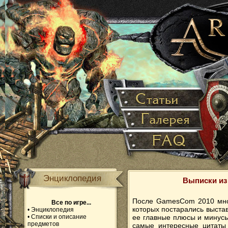
Энциклопедия
Выписки из
После GamesCom 2010 мног
Все по игре...
которых постарались выстав
•
Энциклопедия
•
Списки и описание
ее главные плюсы и минус
предметов
самые интересные цитаты 