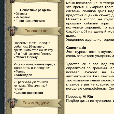
меня впечатления. А теперь
это время. Шикарная граф
Новостные разделы
системы скиллов дают над
•
Обзоры
предстоит оценить сюжет, д
•
Интервью
Остается вопрос, не будут
•
Блоги разработчиков
прошлых событий игры. Н
получится хорошей, то вс
Творчество
барабану. Я на данный мом
шанс.
Увиденное журналист оцени
Повесть "Эпоха Побед" о
событиях 10-летнего
Gamona.de
временного отрезка между 3-
Этот журнал тоже выпустил
ей и 4-ой частями Готики:
очень впечатлен увиденным
•
"Эпоха Побед"
Удастся ли снова поднят
Рисунки поклонников игры, а
оправиться со времени Заб
также арты и календари:
•
Фанарт
показал JoWood на выс
•
Календари
автоматически без какой-
закликивание левой кнопкой
23 рассказа участников
главное в рпг не красиво 
конкурса "Безымянный
погодные спецэффекты. Сюж
герой":
•
Список рассказов
Перевод:
Ai Rin
Подбор цитат из журналов:
Рекомендуем