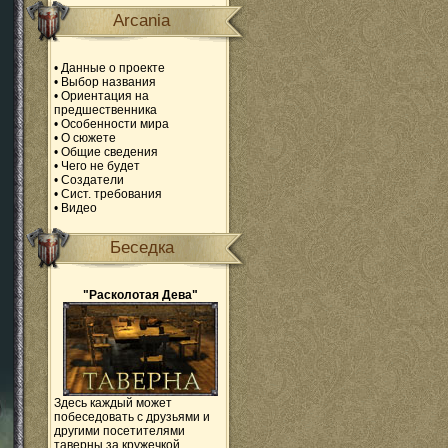
Arcania
•
Данные о проекте
•
Выбор названия
•
Ориентация на
предшественника
•
Особенности мира
•
О сюжете
•
Общие сведения
•
Чего не будет
•
Создатели
•
Сист. требования
•
Видео
Беседка
"Расколотая Дева"
Здесь каждый может
побеседовать с друзьями и
другими посетителями
таверны за кружечкой