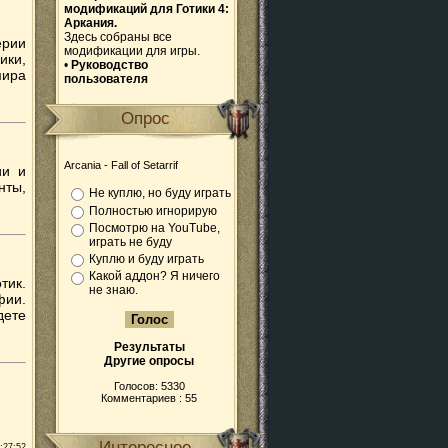
модификаций для Готики 4:
Аркания.
Здесь собраны все
ерии
модификации для игры.
ики,
•
Руководство
мира
пользователя
Опрос
Arcania - Fall of Setarrif
ии и
нты,
Не куплю, но буду играть
Полностью игнорирую
Посмотрю на YouTube,
играть не буду
Куплю и буду играть
Какой аддон? Я ничего
ик.
не знаю.
фии.
дете
Результаты
Другие опросы
Голосов: 5330
Комментариев : 55
Интересное
:27:52