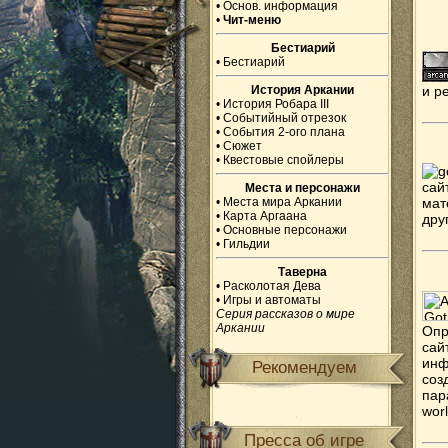
•
Основ. информация
•
Чит-меню
Бестиарий
•
Бестиарий
История Аркании
и р
•
История Робара III
•
Событийный отрезок
•
События 2-ого плана
•
Сюжет
•
Квестовые спойлеры
сай
Места и персонажи
•
Места мира Аркании
мат
•
Карта Аргаана
дру
•
Основные персонажи
•
Гильдии
Таверна
•
Расколотая Дева
•
Игры и автоматы
Серия рассказов о мире
Аркании
Опр
сай
инф
Рекомендуем
соз
па
wor
Пресса об игре