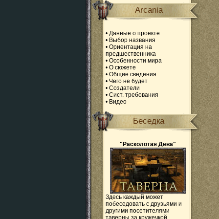
Arcania
•
Данные о проекте
•
Выбор названия
•
Ориентация на
предшественника
•
Особенности мира
•
О сюжете
•
Общие сведения
•
Чего не будет
•
Создатели
•
Сист. требования
•
Видео
Беседка
"Расколотая Дева"
Здесь каждый может
побеседовать с друзьями и
другими посетителями
таверны за кружечкой