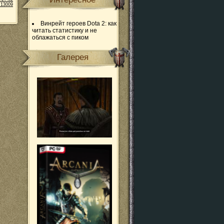
 13009
Винрейт героев Dota 2: как
читать статистику и не
облажаться с пиком
Галерея