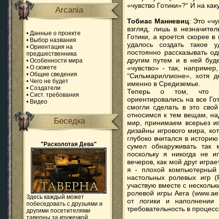
«чувство Готики»?“ И на ка
Arcania
Тобиас Манневиц
: Это «ч
взгляд, лишь в незначите
•
Данные о проекте
Готики, а кроется скорее 
•
Выбор названия
удалось создать такое у
•
Ориентация на
постоянно рассказывать од
предшественника
другим путем и в ней буде
•
Особенности мира
•
О сюжете
«чувство» - так, например
•
Общие сведения
“Сильмариллионе», хотя д
•
Чего не будет
именно в Средиземье.
•
Создатели
Теперь о том, что к
•
Сист. требования
ориентировались на все Готи
•
Видео
смогли сделать в это свой
относимся к тем вещам, н
Беседка
мир, принимаем всерьез иг
дизайны игрового мира, ко
глубоко вчитался в истори
"Расколотая Дева"
сумел обнаруживать так 
поскольку я никогда не и
вечеров, как мой друг игра
я - плохой компьютерный 
настольных ролевых игр (
участвую вместе с несколь
ролевой игры Аera (www.aer
Здесь каждый может
от логики и наполнении
побеседовать с друзьями и
требовательность в процесс
другими посетителями
таверны за кружечкой