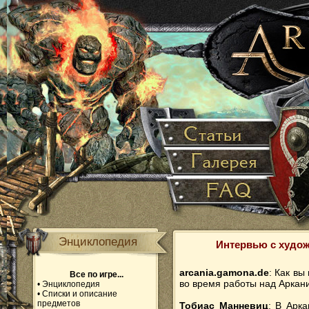
Энциклопедия
Интервью с худож
arcania.gamona.de
: Как в
Все по игре...
во время работы над Аркан
•
Энциклопедия
•
Списки и описание
предметов
Тобиас Манневиц
: В Арка