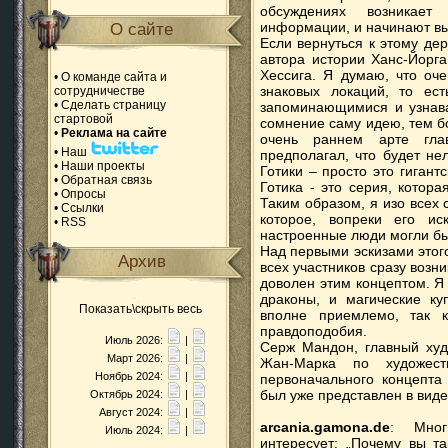
обсуждениях возникает
информации, и начинают в
О сайте
Если вернуться к этому дер
автора истории Ханс-Йорг
Хессига. Я думаю, что оч
•
О команде сайта и
знаковых локаций, то ест
сотрудничестве
•
Сделать страницу
запоминающимися и узнава
стартовой
сомнение саму идею, тем бо
•
Реклама на сайте
очень раннем арте гла
•
Наш
предполагал, что будет не
•
Наши проекты
Готики – просто это гиган
•
Обратная связь
Готика - это серия, котор
•
Опросы
Таким образом, я изо всех
•
Ссылки
которое, вопреки его ис
•
RSS
настроенные люди могли бы
Над первыми эскизами этого
Архив
всех участников сразу возни
доволен этим концептом. Я д
драконы, и магические ку
Показать\скрыть весь
вполне приемлемо, так 
правдоподобия.
Июль 2026:
|
Серж Мандон, главный худо
Март 2026:
|
Жан-Марка по художест
Ноябрь 2024:
|
первоначального концепта
был уже представлен в виде
Октябрь 2024:
|
Август 2024:
|
arcania.gamona.de
: Мног
Июль 2024:
|
интересует: „Почему вы т