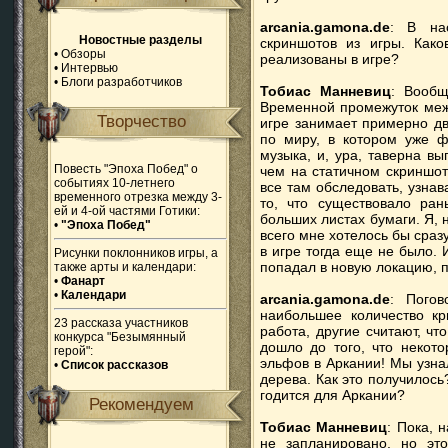
arcania.gamona.de
: В на
Новостные разделы
скриншотов из игры. Как
•
Обзоры
реализованы в игре?
•
Интервью
•
Блоги разработчиков
Тобиас Манневиц
: Вообщ
Временной промежуток меж
Творчество
игре занимает примерно дв
по миру, в котором уже ф
музыка, и, ура, таверна в
Повесть "Эпоха Побед" о
чем на статичном скриншот
событиях 10-летнего
все там обследовать, узнав
временного отрезка между 3-
то, что существовало ран
ей и 4-ой частями Готики:
больших листах бумаги. Я, 
•
"Эпоха Побед"
всего мне хотелось бы сразу
в игре тогда еще не было. 
Рисунки поклонников игры, а
попадал в новую локацию, п
также арты и календари:
•
Фанарт
•
Календари
arcania.gamona.de
: Погов
наибольшее количество кр
23 рассказа участников
работа, другие считают, чт
конкурса "Безымянный
дошло до того, что некот
герой":
эльфов в Аркании! Мы узна
•
Список рассказов
дерева. Как это получилось
годится для Аркании?
Рекомендуем
Тобиас Манневиц
: Пока, 
не запланировано, но это