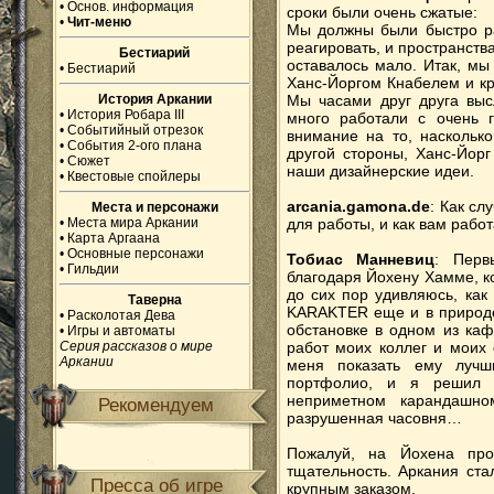
•
Основ. информация
сроки были очень сжатые:
•
Чит-меню
Мы должны были быстро ра
реагировать, и пространств
Бестиарий
оставалось мало. Итак, мы
•
Бестиарий
Ханс-Йоргом Кнабелем и к
История Аркании
Мы часами друг друга выс
•
История Робара III
много работали с очень 
•
Событийный отрезок
внимание на то, наскольк
•
События 2-ого плана
другой стороны, Ханс-Йор
•
Сюжет
наши дизайнерские идеи.
•
Квестовые спойлеры
arcania.gamona.de
: Как сл
Места и персонажи
•
Места мира Аркании
для работы, и как вам рабо
•
Карта Аргаана
•
Основные персонажи
Тобиас Манневиц
: Перв
•
Гильдии
благодаря Йохену Хамме, к
до сих пор удивляюсь, как
Таверна
KARAKTER еще и в природе
•
Расколотая Дева
обстановке в одном из каф
•
Игры и автоматы
Серия рассказов о мире
работ моих коллег и моих 
Аркании
меня показать ему луч
портфолио, и я решил р
неприметном карандашно
Рекомендуем
разрушенная часовня…
Пожалуй, на Йохена про
тщательность. Аркания ста
Пресса об игре
крупным заказом.