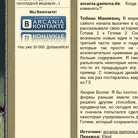
arcania.gamona.de
: Когд
прохладной медовухи ;-)
изменять?“
Мы Вконтакте!
Тобиас Манневиц
: В мир
самого начала высечен в г
рассказывали свою историю.
Готике 1 к Готике 3. Сов
возникали новые идеи и т
третьей части орки и пад
Нас уже 30 000. Добавляйся!
которые так просто не 
исключительно «рамками да
больше содержания. Я так
разъяснить некоторые нело
что-то из предыдущих игр
пример. С помощью дизайн
мы как раз постарались за
из Г3.
Хенрик Болле: Я бы охотно
формы раньше имели смы
решено другим способом,
продвинутая, но сегодня м
я сначала попытался сдел
некоторая утрированность
Готики, который сохранился
Источник:
arcania.gamona.
Перевод:
Elind