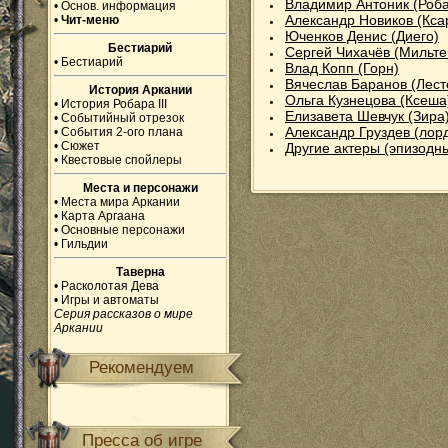
Владимир Антоник (Робар
•
Основ. информация
Александр Новиков (Кса
•
Чит-меню
Юченков Денис (Диего)
Бестиарий
Сергей Чихачёв (Мильте
•
Бестиарий
Влад Копп (Горн)
Вячеслав Баранов (Лест
История Аркании
Ольга Кузнецова (Ксеша
•
История Робара III
Елизавета Шевчук (Зира
•
Событийный отрезок
Александр Груздев (лор
•
События 2-ого плана
•
Сюжет
Другие актеры (эпизодн
•
Квестовые спойлеры
Места и персонажи
•
Места мира Аркании
•
Карта Аргаана
•
Основные персонажи
•
Гильдии
Таверна
•
Расколотая Дева
•
Игры и автоматы
Серия рассказов о мире
Аркании
Рекомендуем
Пресса об игре