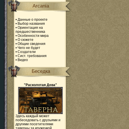
Arcania
•
Данные о проекте
•
Выбор названия
•
Ориентация на
предшественника
•
Особенности мира
•
О сюжете
•
Общие сведения
•
Чего не будет
•
Создатели
•
Сист. требования
•
Видео
Беседка
"Расколотая Дева"
Здесь каждый может
побеседовать с друзьями и
другими посетителями
таверны за кружечкой