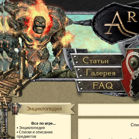
Энциклопедия
Все по игре...
Спи
•
Энциклопедия
•
Списки и описание
предметов