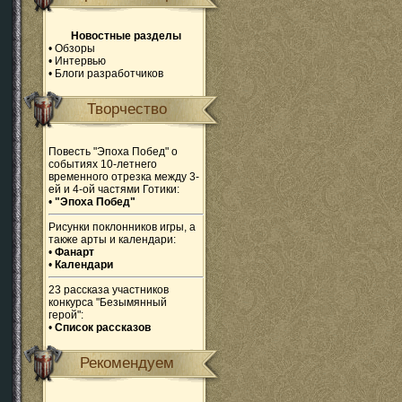
Новостные разделы
•
Обзоры
•
Интервью
•
Блоги разработчиков
Творчество
Повесть "Эпоха Побед" о
событиях 10-летнего
временного отрезка между 3-
ей и 4-ой частями Готики:
•
"Эпоха Побед"
Рисунки поклонников игры, а
также арты и календари:
•
Фанарт
•
Календари
23 рассказа участников
конкурса "Безымянный
герой":
•
Список рассказов
Рекомендуем