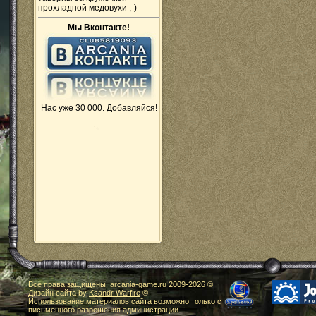
прохладной медовухи ;-)
Мы Вконтакте!
Нас уже 30 000. Добавляйся!
Все права защищены,
arcania-game.ru
2009-
2026 ©
Дизайн сайта by
Ksandr Warfire
©
Использование материалов сайта возможно только с
письменного разрешения администрации.